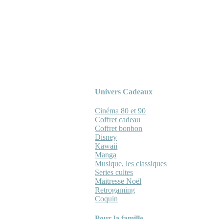
Univers Cadeaux
Cinéma 80 et 90
Coffret cadeau
Coffret bonbon
Disney
Kawaii
Manga
Musique, les classiques
Series cultes
Maitresse Noël
Retrogaming
Coquin
Pour la famille