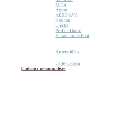
Maître
Atsem
AESH/AVS
Nounou
Crèche
Prof de Danse
Entraineur de Foot
Autres idées
Carte Cadeau
Cadeaux personnalisés