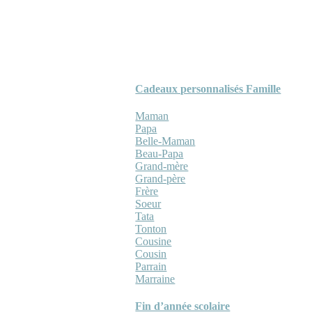
Cadeaux personnalisés Famille
Maman
Papa
Belle-Maman
Beau-Papa
Grand-mère
Grand-père
Frère
Soeur
Tata
Tonton
Cousine
Cousin
Parrain
Marraine
Fin d’année scolaire