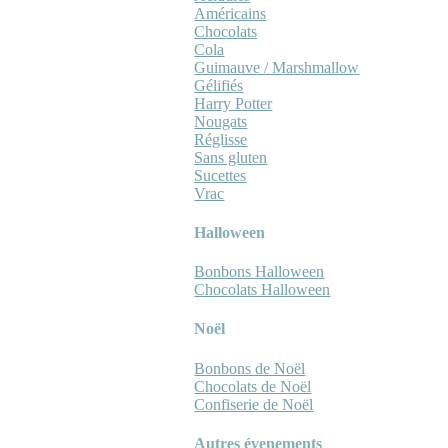
Américains
Chocolats
Cola
Guimauve / Marshmallow
Gélifiés
Harry Potter
Nougats
Réglisse
Sans gluten
Sucettes
Vrac
Halloween
Bonbons Halloween
Chocolats Halloween
Noël
Bonbons de Noël
Chocolats de Noël
Confiserie de Noël
Autres évenements