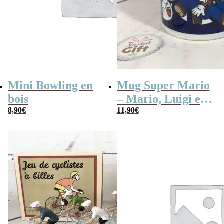
Mini Bowling en
Mug Super Mario
bois
– Mario, Luigi et
8,90
€
Boo
11,90
€