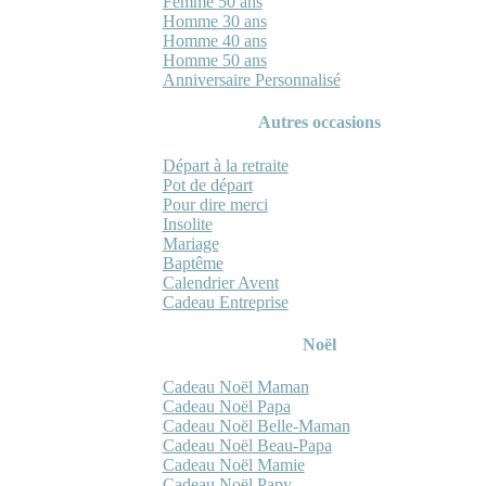
Femme 50 ans
Homme 30 ans
Homme 40 ans
Homme 50 ans
Anniversaire Personnalisé
Autres occasions
Départ à la retraite
Pot de départ
Pour dire merci
Insolite
Mariage
Baptême
Calendrier Avent
Cadeau Entreprise
Noël
Cadeau Noël Maman
Cadeau Noël Papa
Cadeau Noël Belle-Maman
Cadeau Noël Beau-Papa
Cadeau Noël Mamie
Cadeau Noël Papy