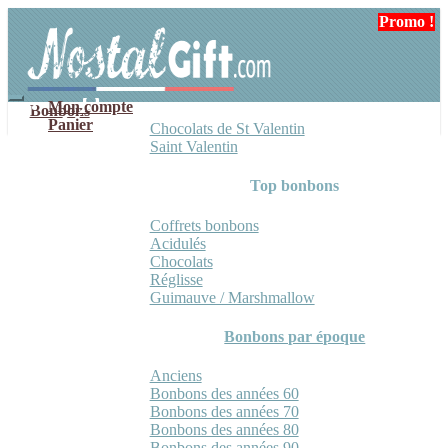
Aller
Aller
Promo !
Promo !
Promo !
à
au
la
contenu
navigation
Mon compte
Bonbons
Panier
Chocolats de St Valentin
Saint Valentin
Top bonbons
Coffrets bonbons
Acidulés
Chocolats
Réglisse
Guimauve / Marshmallow
Bonbons par époque
Anciens
Bonbons des années 60
Bonbons des années 70
Bonbons des années 80
Bonbons des années 90