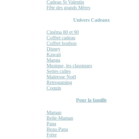
Cadeau St Valentin
Fête des grands Mères
Univers Cadeaux
Cinéma 80 et 90
Coffret cadeau
Coffret bonbon
Disney
Kawaii
Manga
Musique, les classiques
Series cultes
Maitresse Noël
Retrogaming
Coquin
Pour la famille
Maman
Belle-Maman
Papa
Beau-Papa
Frère