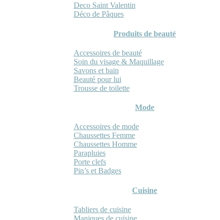
Deco Saint Valentin
Déco de Pâques
Produits de beauté
Accessoires de beauté
Soin du visage & Maquillage
Savons et bain
Beauté pour lui
Trousse de toilette
Mode
Accessoires de mode
Chaussettes Femme
Chaussettes Homme
Parapluies
Porte clefs
Pin’s et Badges
Cuisine
Tabliers de cuisine
Maniques de cuisine