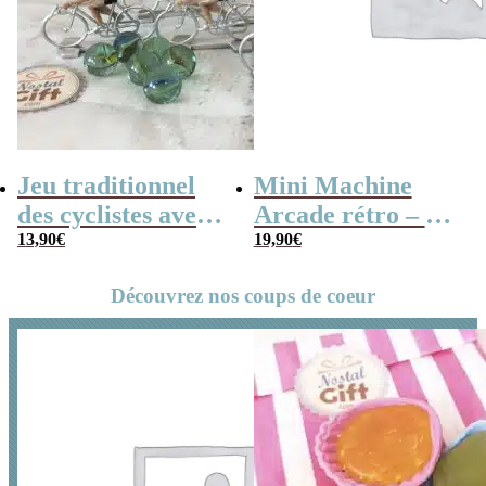
Jeu traditionnel
Mini Machine
des cyclistes avec
Arcade rétro – 26
billes – billes et
13,90
€
jeux et 99 niveaux
19,90
€
vélo
Découvrez nos coups de coeur