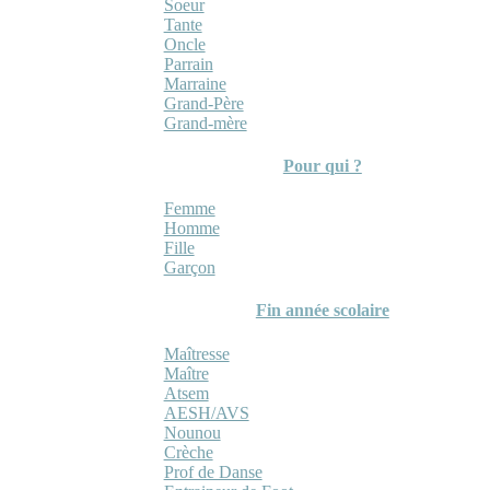
Soeur
Tante
Oncle
Parrain
Marraine
Grand-Père
Grand-mère
Pour qui ?
Femme
Homme
Fille
Garçon
Fin année scolaire
Maîtresse
Maître
Atsem
AESH/AVS
Nounou
Crèche
Prof de Danse