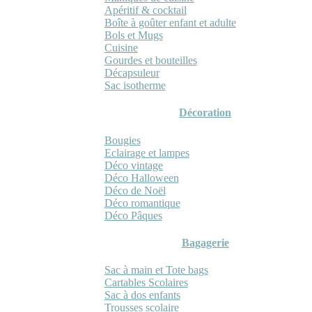
Apéritif & cocktail
Boîte à goûter enfant et adulte
Bols et Mugs
Cuisine
Gourdes et bouteilles
Décapsuleur
Sac isotherme
Décoration
Bougies
Eclairage et lampes
Déco vintage
Déco Halloween
Déco de Noël
Déco romantique
Déco Pâques
Bagagerie
Sac à main et Tote bags
Cartables Scolaires
Sac à dos enfants
Trousses scolaire