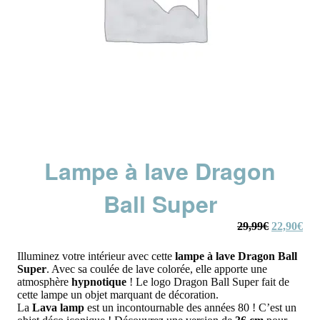
Lampe à lave Dragon
Ball Super
Le
Le
29,99
€
22,90
€
prix
prix
initial
actu
Illuminez votre intérieur avec cette
lampe à lave
Dragon Ball
était :
est :
Super
. Avec sa coulée de lave colorée, elle apporte une
29,99€.
22,
atmosphère
hypnotique
! Le logo Dragon Ball Super fait de
cette lampe un objet marquant de décoration.
La
Lava lamp
est un incontournable des années 80 ! C’est un