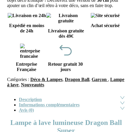
objet déco iconique ! Découvrez une version de
36 cm
pour
ajouter un clin d’œil rétro à votre déco, sans en faire trop.
Expédié en moins
Achat sécurisé
de 24h
Livraison gratuite
dès 49€
Entreprise
Retour gratuit 30
Française
jours
Catégories :
Déco & Lampes
,
Dragon Ball
,
Garçon
,
Lampe
à lave
,
Nouveautés
Description
Informations complémentaires
Avis (0)
Lampe à lave lumineuse Dragon Ball
Super