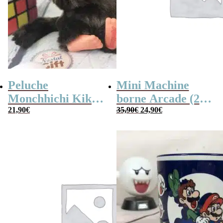
Peluche
Mini Machine
Monchhichi Kiki
borne Arcade (240
Le
Le
l’original (20 cm)
21,90
€
jeux)
35,90
€
24,90
€
prix
prix
initial
actuel
était :
est :
35,90€.
24,90€.