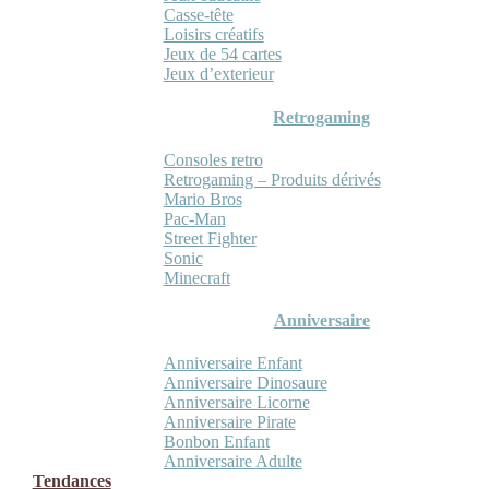
Casse-tête
Loisirs créatifs
Jeux de 54 cartes
Jeux d’exterieur
Retrogaming
Consoles retro
Retrogaming – Produits dérivés
Mario Bros
Pac-Man
Street Fighter
Sonic
Minecraft
Anniversaire
Anniversaire Enfant
Anniversaire Dinosaure
Anniversaire Licorne
Anniversaire Pirate
Bonbon Enfant
Anniversaire Adulte
Tendances