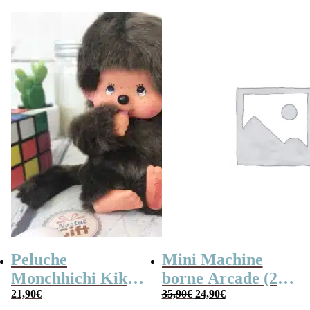
Peluche
Mini Machine
Monchhichi Kiki
borne Arcade (240
Le
Le
l’original (20 cm)
21,90
€
jeux)
35,90
€
24,90
€
prix
prix