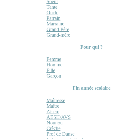
Soeur
Tante
Oncle
Parrain
Marraine
Grand-Père
Grand-mère
Pour qui ?
Femme
Homme
Fille
Garçon
Fin année scolaire
Maîtresse
Maître
Atsem
AESH/AVS
Nounou
Crèche
Prof de Danse