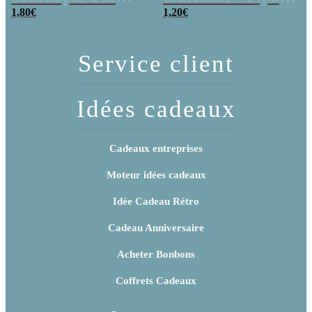
poudre (x20)
1,80
€
x 3
1,20
€
Service client
Idées cadeaux
Cadeaux entreprises
Moteur idées cadeaux
Idée Cadeau Rétro
Cadeau Anniversaire
Acheter Bonbons
Coffrets Cadeaux