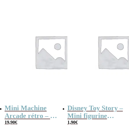
vélo
Mini Machine
Disney Toy Story –
Arcade rétro – 26
Mini figurine
jeux et 99 niveaux
19,90
€
mystère série B
1,90
€