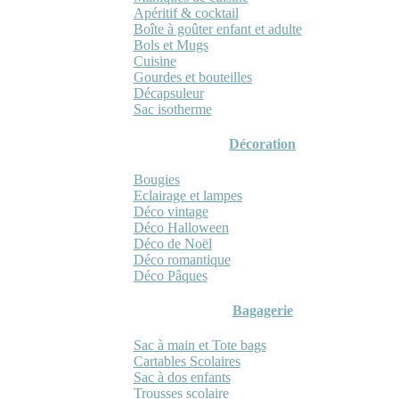
Apéritif & cocktail
Boîte à goûter enfant et adulte
Bols et Mugs
Cuisine
Gourdes et bouteilles
Décapsuleur
Sac isotherme
Décoration
Bougies
Eclairage et lampes
Déco vintage
Déco Halloween
Déco de Noël
Déco romantique
Déco Pâques
Bagagerie
Sac à main et Tote bags
Cartables Scolaires
Sac à dos enfants
Trousses scolaire