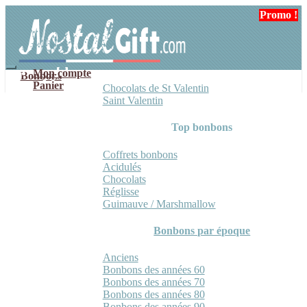
Aller
Aller
Promo !
Promo !
à
au
la
contenu
navigation
Mon compte
Bonbons
Panier
Chocolats de St Valentin
Saint Valentin
Top bonbons
Coffrets bonbons
Acidulés
Chocolats
Réglisse
Guimauve / Marshmallow
Bonbons par époque
Anciens
Bonbons des années 60
Bonbons des années 70
Bonbons des années 80
Bonbons des années 90