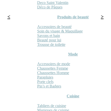
Deco Saint Valentin
Déco de Pâques
Produits de beauté
Accessoires de beauté
Soin du visage & Maquillage
Savons et bain
Beauté pour lui
Trousse de toilette
Mode
Accessoires de mode
Chaussettes Femme
Chaussettes Homme
Parapluies
Porte clefs
Pin’s et Badges
Cuisine
Tabliers de cuisine
Maniques de cuisine