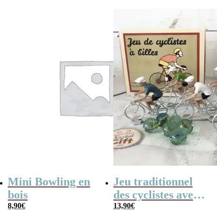
initial
actuel
était :
est :
35,90€.
24,90€.
Mini Bowling en
Jeu traditionnel
bois
des cyclistes avec
8,90
€
billes – billes et
13,90
€