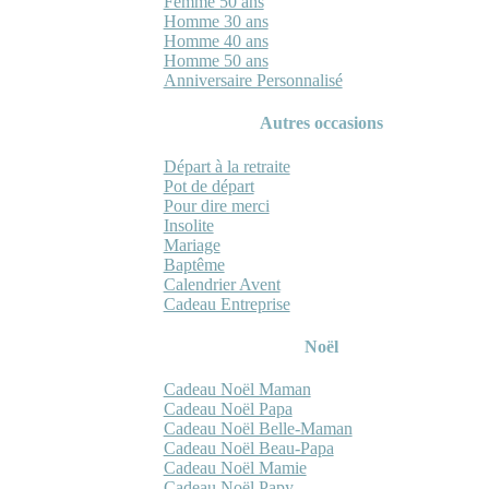
Femme 50 ans
Homme 30 ans
Homme 40 ans
Homme 50 ans
Anniversaire Personnalisé
Autres occasions
Départ à la retraite
Pot de départ
Pour dire merci
Insolite
Mariage
Baptême
Calendrier Avent
Cadeau Entreprise
Noël
Cadeau Noël Maman
Cadeau Noël Papa
Cadeau Noël Belle-Maman
Cadeau Noël Beau-Papa
Cadeau Noël Mamie
Cadeau Noël Papy