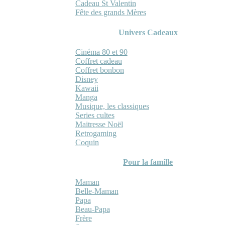
Cadeau St Valentin
Fête des grands Mères
Univers Cadeaux
Cinéma 80 et 90
Coffret cadeau
Coffret bonbon
Disney
Kawaii
Manga
Musique, les classiques
Series cultes
Maitresse Noël
Retrogaming
Coquin
Pour la famille
Maman
Belle-Maman
Papa
Beau-Papa
Frère