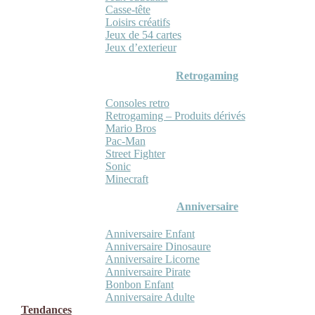
Casse-tête
Loisirs créatifs
Jeux de 54 cartes
Jeux d’exterieur
Retrogaming
Consoles retro
Retrogaming – Produits dérivés
Mario Bros
Pac-Man
Street Fighter
Sonic
Minecraft
Anniversaire
Anniversaire Enfant
Anniversaire Dinosaure
Anniversaire Licorne
Anniversaire Pirate
Bonbon Enfant
Anniversaire Adulte
Tendances