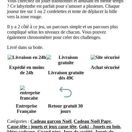
Vous cherchez un jouet traditionnel et amusant en même temps
? Ce labyrinthe est parfait pour s’amuser a plusieurs. Chaque
joueur tire sur 1 ou 2 cordelettes et tente de déplacer la bille
vers la zone rouge.
Il y a 2 côté à ce jeu, un parcours simple et un parcours plus
compliqué selon les niveaux de chacun. Vous pouvez
également chronométrer pour créer des challenges.
Livré dans sa boite.
Expédié en moins
Achat sécurisé
de 24h
Livraison gratuite
dès 49€
Entreprise
Retour gratuit 30
Française
jours
Catégories :
Cadeau garçon Noël
,
Cadeau Noël Papy
,
Casse-tête : jouets et jeux casse tête
,
Goki - Jouets en bois
,
Idées cadeaux
,
Grand père
,
Jeux de société
,
Jouets de