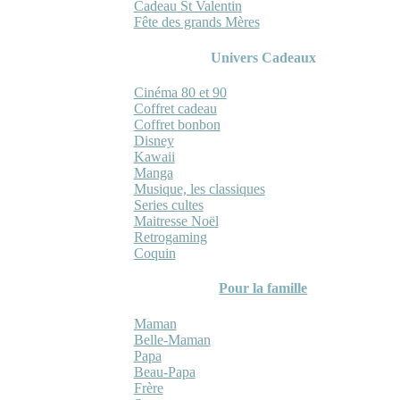
Cadeau St Valentin
Fête des grands Mères
Univers Cadeaux
Cinéma 80 et 90
Coffret cadeau
Coffret bonbon
Disney
Kawaii
Manga
Musique, les classiques
Series cultes
Maitresse Noël
Retrogaming
Coquin
Pour la famille
Maman
Belle-Maman
Papa
Beau-Papa
Frère