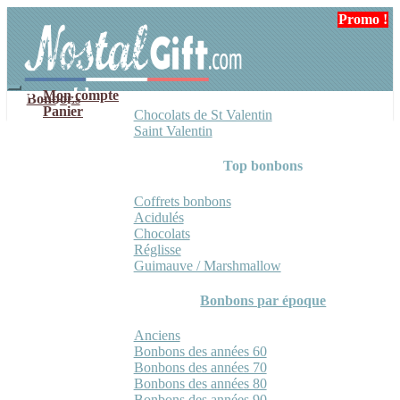
Aller
Aller
Promo !
à
au
la
contenu
navigation
Mon compte
Bonbons
Panier
Chocolats de St Valentin
Saint Valentin
Top bonbons
Coffrets bonbons
Acidulés
Chocolats
Réglisse
Guimauve / Marshmallow
Bonbons par époque
Anciens
Bonbons des années 60
Bonbons des années 70
Bonbons des années 80
Bonbons des années 90