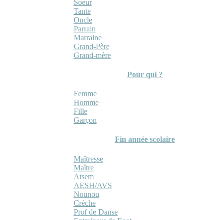
Soeur
Tante
Oncle
Parrain
Marraine
Grand-Père
Grand-mère
Pour qui ?
Femme
Homme
Fille
Garçon
Fin année scolaire
Maîtresse
Maître
Atsem
AESH/AVS
Nounou
Crèche
Prof de Danse