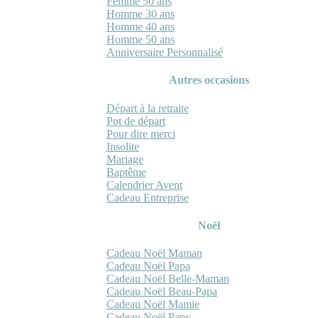
Femme 50 ans
Homme 30 ans
Homme 40 ans
Homme 50 ans
Anniversaire Personnalisé
Autres occasions
Départ à la retraite
Pot de départ
Pour dire merci
Insolite
Mariage
Baptême
Calendrier Avent
Cadeau Entreprise
Noël
Cadeau Noël Maman
Cadeau Noël Papa
Cadeau Noël Belle-Maman
Cadeau Noël Beau-Papa
Cadeau Noël Mamie
Cadeau Noël Papy