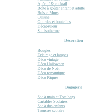
Apéritif & cocktail
Boîte à goûter enfant et adulte
Bols et Mugs
Cuisine
Gourdes et bouteilles
Décapsuleur
Sac isotherme
Décoration
Bougies
Eclairage et lampes
Déco vintage
Déco Halloween
Déco de Noël
Déco romantique
Déco Pâques
Bagagerie
Sac à main et Tote bags
Cartables Scolaires
Sac à dos enfants
Trousses scolaire