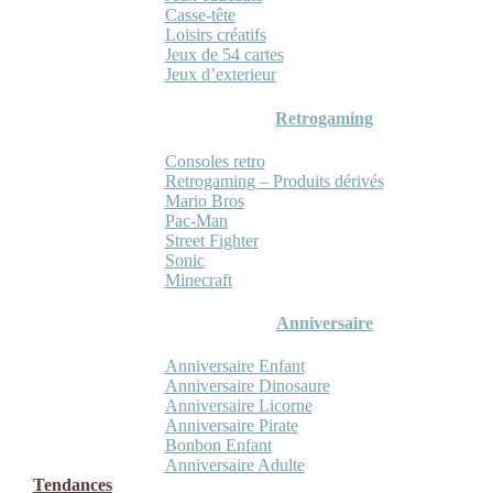
Casse-tête
Loisirs créatifs
Jeux de 54 cartes
Jeux d’exterieur
Retrogaming
Consoles retro
Retrogaming – Produits dérivés
Mario Bros
Pac-Man
Street Fighter
Sonic
Minecraft
Anniversaire
Anniversaire Enfant
Anniversaire Dinosaure
Anniversaire Licorne
Anniversaire Pirate
Bonbon Enfant
Anniversaire Adulte
Tendances