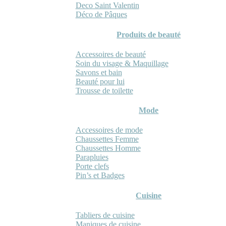
Deco Saint Valentin
Déco de Pâques
Produits de beauté
Accessoires de beauté
Soin du visage & Maquillage
Savons et bain
Beauté pour lui
Trousse de toilette
Mode
Accessoires de mode
Chaussettes Femme
Chaussettes Homme
Parapluies
Porte clefs
Pin’s et Badges
Cuisine
Tabliers de cuisine
Maniques de cuisine