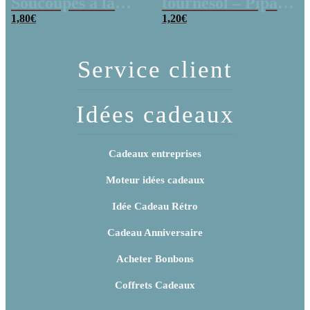
Soucoupes à la
tournesol – Pipas
poudre (x20)
1,80
€
x 3
1,20
€
Service client
Idées cadeaux
Cadeaux entreprises
Moteur idées cadeaux
Idée Cadeau Rétro
Cadeau Anniversaire
Acheter Bonbons
Coffrets Cadeaux