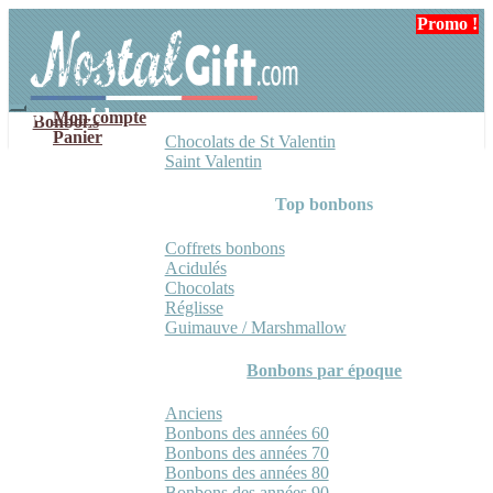
Aller
Aller
Promo !
à
au
la
contenu
navigation
Mon compte
Bonbons
Panier
Chocolats de St Valentin
Saint Valentin
Top bonbons
Coffrets bonbons
Acidulés
Chocolats
Réglisse
Guimauve / Marshmallow
Bonbons par époque
Anciens
Bonbons des années 60
Bonbons des années 70
Bonbons des années 80
Bonbons des années 90