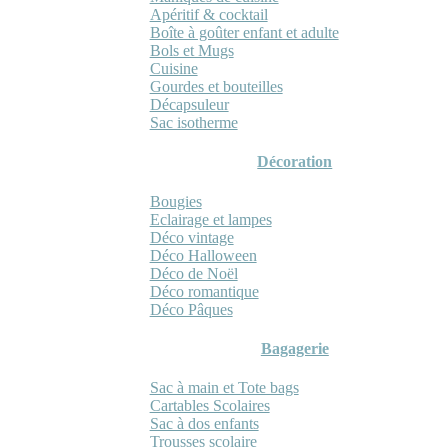
Apéritif & cocktail
Boîte à goûter enfant et adulte
Bols et Mugs
Cuisine
Gourdes et bouteilles
Décapsuleur
Sac isotherme
Décoration
Bougies
Eclairage et lampes
Déco vintage
Déco Halloween
Déco de Noël
Déco romantique
Déco Pâques
Bagagerie
Sac à main et Tote bags
Cartables Scolaires
Sac à dos enfants
Trousses scolaire