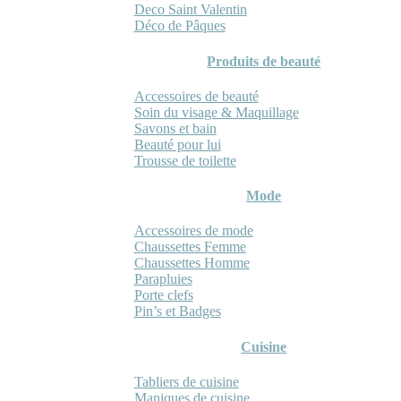
Deco Saint Valentin
Déco de Pâques
Produits de beauté
Accessoires de beauté
Soin du visage & Maquillage
Savons et bain
Beauté pour lui
Trousse de toilette
Mode
Accessoires de mode
Chaussettes Femme
Chaussettes Homme
Parapluies
Porte clefs
Pin’s et Badges
Cuisine
Tabliers de cuisine
Maniques de cuisine