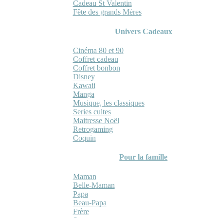
Cadeau St Valentin
Fête des grands Mères
Univers Cadeaux
Cinéma 80 et 90
Coffret cadeau
Coffret bonbon
Disney
Kawaii
Manga
Musique, les classiques
Series cultes
Maitresse Noël
Retrogaming
Coquin
Pour la famille
Maman
Belle-Maman
Papa
Beau-Papa
Frère