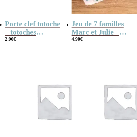
Porte clef totoche
Jeu de 7 familles
– totoches
Marc et Julie –
translucides
2,90
€
Les meilleures
4,90
€
aventures