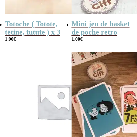
Totoche ( Totote,
Mini jeu de basket
tétine, tutute ) x 3
de poche retro
1,90
€
1,00
€