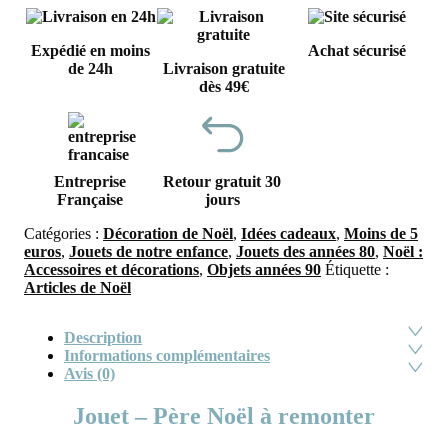
Expédié en moins
Achat sécurisé
de 24h
Livraison gratuite
dès 49€
Entreprise
Retour gratuit 30
Française
jours
Catégories :
Décoration de Noël
,
Idées cadeaux
,
Moins de 5
euros
,
Jouets de notre enfance
,
Jouets des années 80
,
Noël :
Accessoires et décorations
,
Objets années 90
Étiquette :
Articles de Noël
Description
Informations complémentaires
Avis (0)
Jouet – Père Noël à remonter