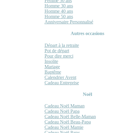
Femme 50 ans
Homme 30 ans
Homme 40 ans
Homme 50 ans
Anniversaire Personnalisé
Autres occasions
Départ à la retraite
Pot de départ
Pour dire merci
Insolite
Mariage
Baptême
Calendrier Avent
Cadeau Entreprise
Noël
Cadeau Noël Maman
Cadeau Noël Papa
Cadeau Noël Belle-Maman
Cadeau Noël Beau-Papa
Cadeau Noël Mamie
Cadeau Noël Papy