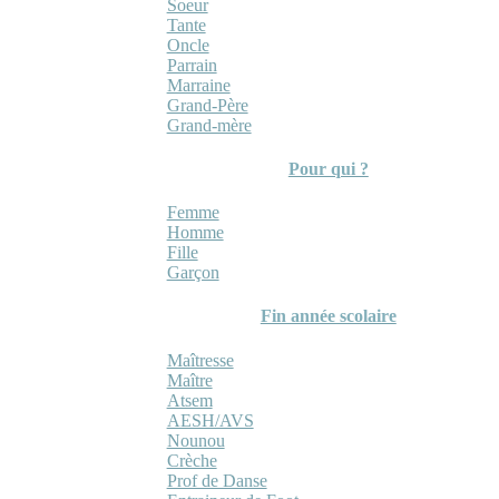
Soeur
Tante
Oncle
Parrain
Marraine
Grand-Père
Grand-mère
Pour qui ?
Femme
Homme
Fille
Garçon
Fin année scolaire
Maîtresse
Maître
Atsem
AESH/AVS
Nounou
Crèche
Prof de Danse