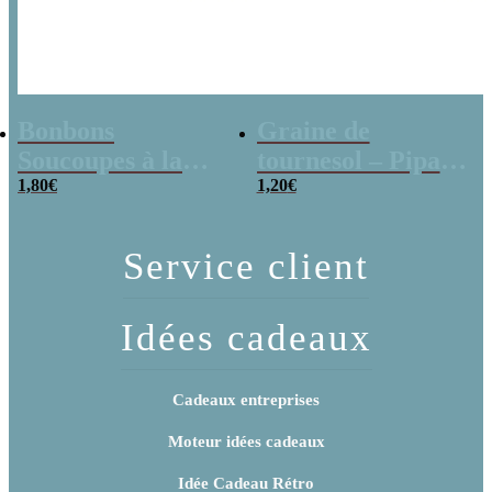
Bonbons
Graine de
Soucoupes à la
tournesol – Pipas
poudre (x20)
1,80
€
x 3
1,20
€
Service client
Idées cadeaux
Cadeaux entreprises
Moteur idées cadeaux
Idée Cadeau Rétro