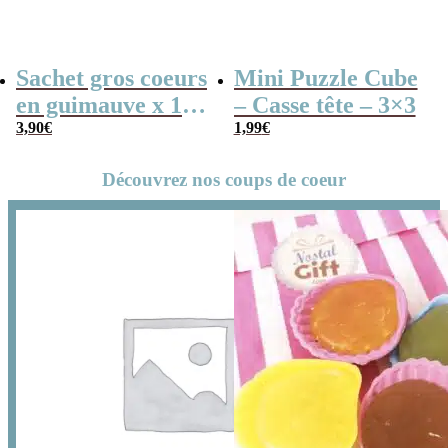
Sachet gros coeurs
Mini Puzzle Cube
en guimauve x 15
– Casse tête – 3×3
– “Merci
3,90
€
1,99
€
Maîtresse” –
Découvrez nos coups de coeur
Collection arc-en-
ciel – Cadeau
maitresse