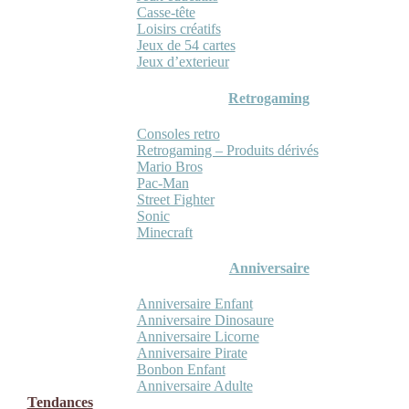
Casse-tête
Loisirs créatifs
Jeux de 54 cartes
Jeux d’exterieur
Retrogaming
Consoles retro
Retrogaming – Produits dérivés
Mario Bros
Pac-Man
Street Fighter
Sonic
Minecraft
Anniversaire
Anniversaire Enfant
Anniversaire Dinosaure
Anniversaire Licorne
Anniversaire Pirate
Bonbon Enfant
Anniversaire Adulte
Tendances