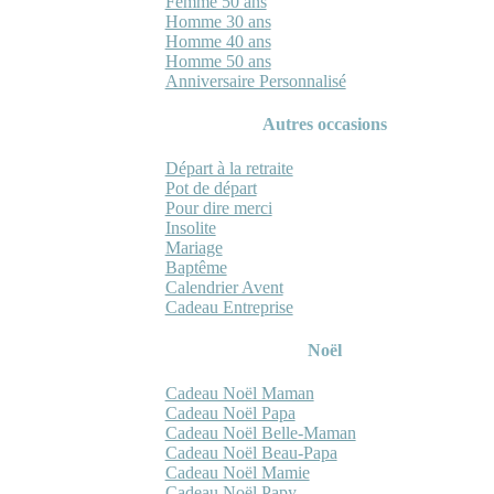
Femme 50 ans
Homme 30 ans
Homme 40 ans
Homme 50 ans
Anniversaire Personnalisé
Autres occasions
Départ à la retraite
Pot de départ
Pour dire merci
Insolite
Mariage
Baptême
Calendrier Avent
Cadeau Entreprise
Noël
Cadeau Noël Maman
Cadeau Noël Papa
Cadeau Noël Belle-Maman
Cadeau Noël Beau-Papa
Cadeau Noël Mamie
Cadeau Noël Papy