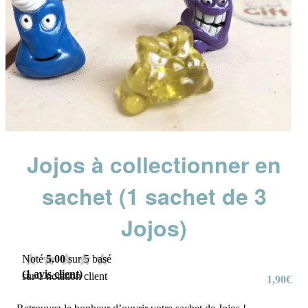
Jojos à collectionner en
sachet (1 sachet de 3
Jojos)
Noté
5.00
sur 5 basé
(
1
avis client)
sur
1
notation client
1,90
€