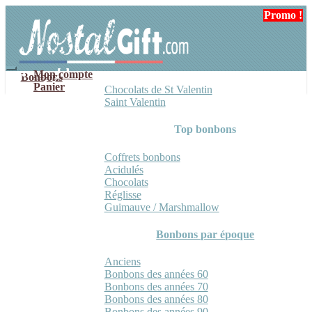
Aller
Aller
Promo !
à
au
la
contenu
navigation
Mon compte
Bonbons
Panier
Chocolats de St Valentin
Saint Valentin
Top bonbons
Coffrets bonbons
Acidulés
Chocolats
Réglisse
Guimauve / Marshmallow
Bonbons par époque
Anciens
Bonbons des années 60
Bonbons des années 70
Bonbons des années 80
Bonbons des années 90