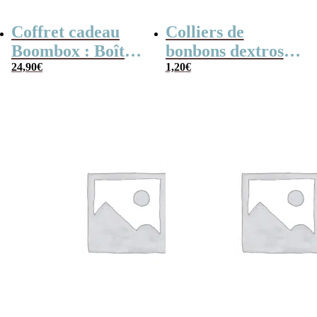
Coffret cadeau
Colliers de
Boombox : Boîte
bonbons dextrose
bonbons des
24,90
€
x2
1,20
€
années 80 –
Coffret bonbon