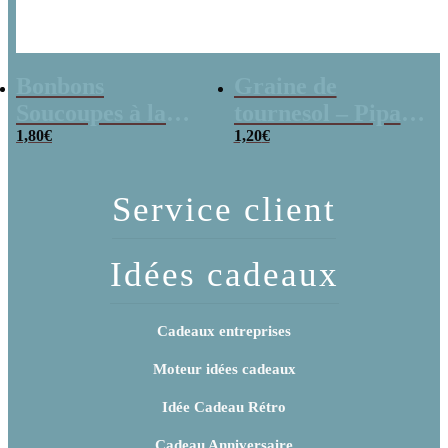
Bonbons
Graine de
Soucoupes à la
tournesol – Pipas
poudre (x20)
1,80
€
x 3
1,20
€
Service client
Idées cadeaux
Cadeaux entreprises
Moteur idées cadeaux
Idée Cadeau Rétro
Cadeau Anniversaire