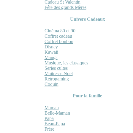
Cadeau St Valentin
Fête des grands Mères
Univers Cadeaux
Cinéma 80 et 90
Coffret cadeau
Coffret bonbon
Disney
Kawaii
Manga
Musique, les classiques
Series cultes
Maitresse Noël
Retrogaming
Coquin
Pour la famille
Maman
Belle-Maman
Papa
Beau-Papa
Frère