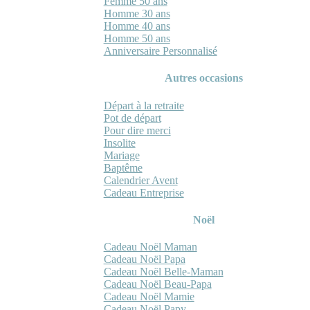
Femme 50 ans
Homme 30 ans
Homme 40 ans
Homme 50 ans
Anniversaire Personnalisé
Autres occasions
Départ à la retraite
Pot de départ
Pour dire merci
Insolite
Mariage
Baptême
Calendrier Avent
Cadeau Entreprise
Noël
Cadeau Noël Maman
Cadeau Noël Papa
Cadeau Noël Belle-Maman
Cadeau Noël Beau-Papa
Cadeau Noël Mamie
Cadeau Noël Papy