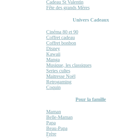
Cadeau St Valentin
Fête des grands Mères
Univers Cadeaux
Cinéma 80 et 90
Coffret cadeau
Coffret bonbon
Disney
Kawaii
Manga
Musique, les classiques
Series cultes
Maitresse Noël
Retrogaming
Coquin
Pour la famille
Maman
Belle-Maman
Papa
Beau-Papa
Frère