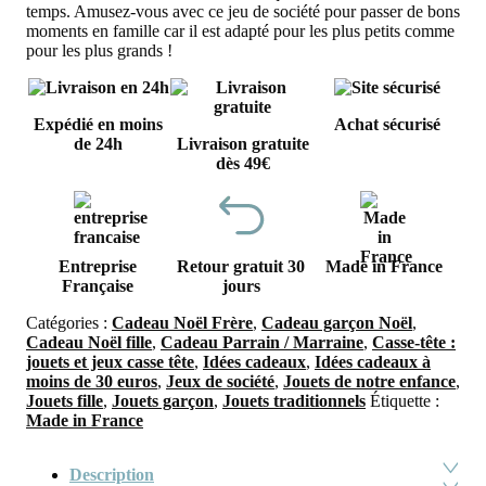
temps. Amusez-vous avec ce jeu de société pour passer de bons
moments en famille car il est adapté pour les plus petits comme
pour les plus grands !
Expédié en moins
Achat sécurisé
de 24h
Livraison gratuite
dès 49€
Entreprise
Retour gratuit 30
Made in France
Française
jours
Catégories :
Cadeau Noël Frère
,
Cadeau garçon Noël
,
Cadeau Noël fille
,
Cadeau Parrain / Marraine
,
Casse-tête :
jouets et jeux casse tête
,
Idées cadeaux
,
Idées cadeaux à
moins de 30 euros
,
Jeux de société
,
Jouets de notre enfance
,
Jouets fille
,
Jouets garçon
,
Jouets traditionnels
Étiquette :
Made in France
Description