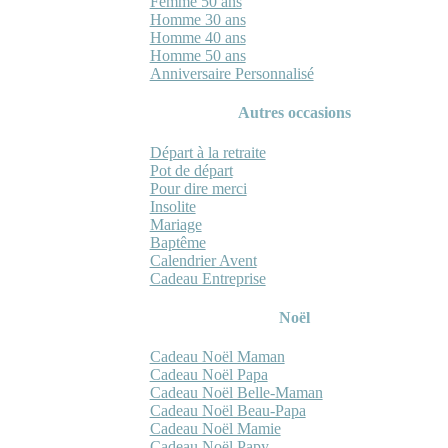
Femme 50 ans
Homme 30 ans
Homme 40 ans
Homme 50 ans
Anniversaire Personnalisé
Autres occasions
Départ à la retraite
Pot de départ
Pour dire merci
Insolite
Mariage
Baptême
Calendrier Avent
Cadeau Entreprise
Noël
Cadeau Noël Maman
Cadeau Noël Papa
Cadeau Noël Belle-Maman
Cadeau Noël Beau-Papa
Cadeau Noël Mamie
Cadeau Noël Papy