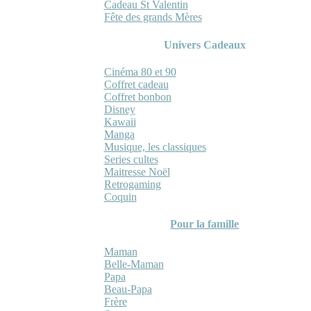
Cadeau St Valentin
Fête des grands Mères
Univers Cadeaux
Cinéma 80 et 90
Coffret cadeau
Coffret bonbon
Disney
Kawaii
Manga
Musique, les classiques
Series cultes
Maitresse Noël
Retrogaming
Coquin
Pour la famille
Maman
Belle-Maman
Papa
Beau-Papa
Frère