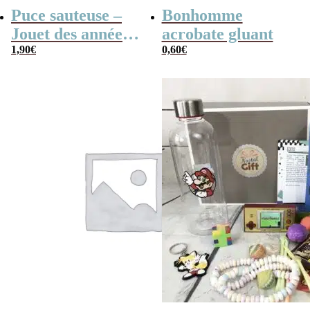
Puce sauteuse –
Bonhomme
Jouet des années
acrobate gluant
80
1,90
€
0,60
€