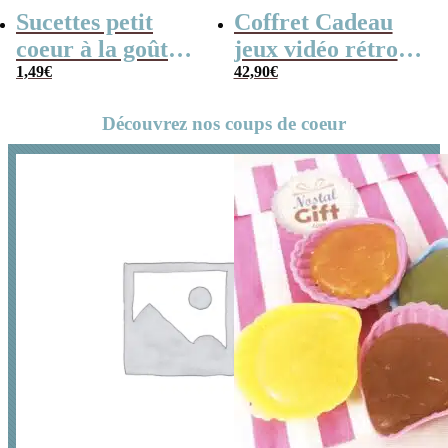
Sucettes petit
Coffret Cadeau
coeur à la goût
jeux vidéo rétro
cerise x5
1,49
€
(avec sa console de
42,90
€
poche retro)
Découvrez nos coups de coeur