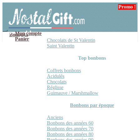
Aller
Aller
Promo !
à
au
la
contenu
navigation
Mon compte
Bonbons
Panier
Chocolats de St Valentin
Saint Valentin
Top bonbons
Coffrets bonbons
Acidulés
Chocolats
Réglisse
Guimauve / Marshmallow
Bonbons par époque
Anciens
Bonbons des années 60
Bonbons des années 70
Bonbons des années 80
Bonbons des années 90