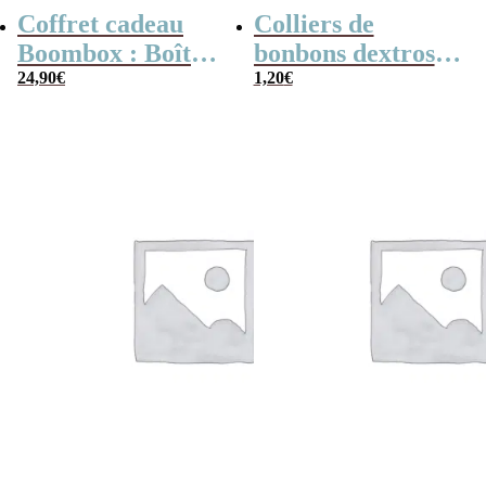
Coffret cadeau
Colliers de
Boombox : Boîte
bonbons dextrose
bonbons des
24,90
€
x2
1,20
€
années 80 –
Coffret bonbon