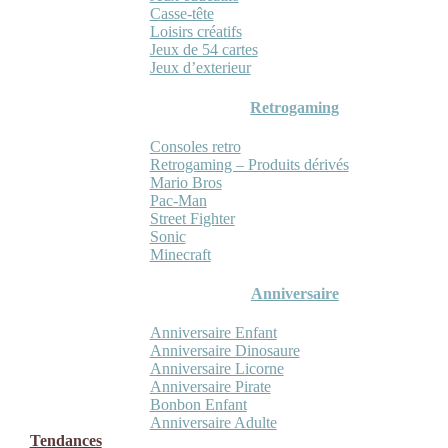
Casse-tête
Loisirs créatifs
Jeux de 54 cartes
Jeux d’exterieur
Retrogaming
Consoles retro
Retrogaming – Produits dérivés
Mario Bros
Pac-Man
Street Fighter
Sonic
Minecraft
Anniversaire
Anniversaire Enfant
Anniversaire Dinosaure
Anniversaire Licorne
Anniversaire Pirate
Bonbon Enfant
Anniversaire Adulte
Tendances