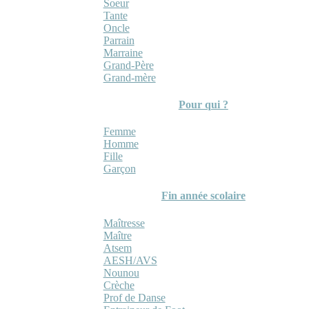
Soeur
Tante
Oncle
Parrain
Marraine
Grand-Père
Grand-mère
Pour qui ?
Femme
Homme
Fille
Garçon
Fin année scolaire
Maîtresse
Maître
Atsem
AESH/AVS
Nounou
Crèche
Prof de Danse