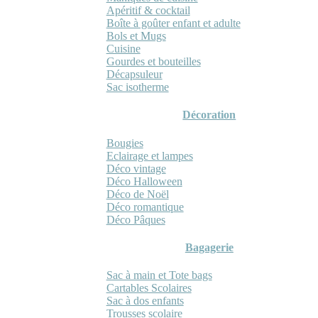
Apéritif & cocktail
Boîte à goûter enfant et adulte
Bols et Mugs
Cuisine
Gourdes et bouteilles
Décapsuleur
Sac isotherme
Décoration
Bougies
Eclairage et lampes
Déco vintage
Déco Halloween
Déco de Noël
Déco romantique
Déco Pâques
Bagagerie
Sac à main et Tote bags
Cartables Scolaires
Sac à dos enfants
Trousses scolaire