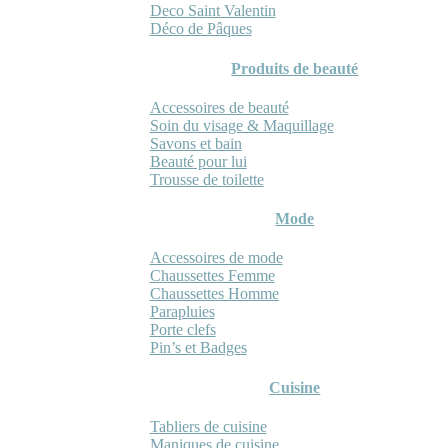
Deco Saint Valentin
Déco de Pâques
Produits de beauté
Accessoires de beauté
Soin du visage & Maquillage
Savons et bain
Beauté pour lui
Trousse de toilette
Mode
Accessoires de mode
Chaussettes Femme
Chaussettes Homme
Parapluies
Porte clefs
Pin’s et Badges
Cuisine
Tabliers de cuisine
Maniques de cuisine