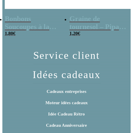
Bonbons
Graine de
Soucoupes à la
tournesol – Pipas
poudre (x20)
1,80
€
x 3
1,20
€
Service client
Idées cadeaux
Cadeaux entreprises
Moteur idées cadeaux
Idée Cadeau Rétro
Cadeau Anniversaire