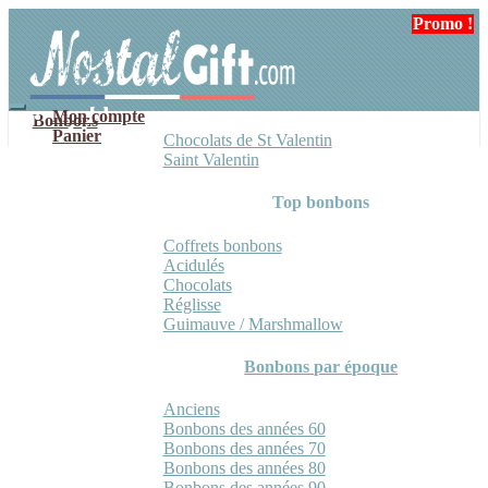
Aller
Aller
Promo !
Promo !
à
au
la
contenu
navigation
Mon compte
Bonbons
Panier
Chocolats de St Valentin
Saint Valentin
Top bonbons
Coffrets bonbons
Acidulés
Chocolats
Réglisse
Guimauve / Marshmallow
Bonbons par époque
Anciens
Bonbons des années 60
Bonbons des années 70
Bonbons des années 80
Bonbons des années 90