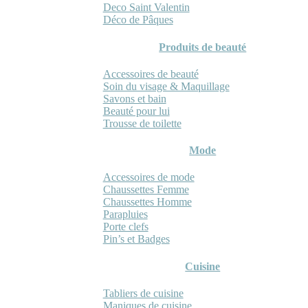
Deco Saint Valentin
Déco de Pâques
Produits de beauté
Accessoires de beauté
Soin du visage & Maquillage
Savons et bain
Beauté pour lui
Trousse de toilette
Mode
Accessoires de mode
Chaussettes Femme
Chaussettes Homme
Parapluies
Porte clefs
Pin’s et Badges
Cuisine
Tabliers de cuisine
Maniques de cuisine