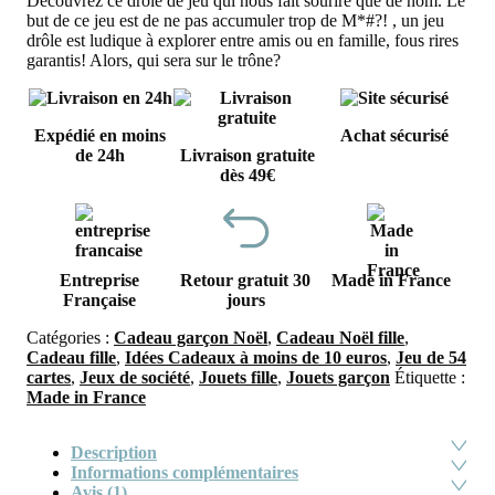
Découvrez ce drôle de jeu qui nous fait sourire que de nom. Le
but de ce jeu est de ne pas accumuler trop de M*#?! , un jeu
drôle est ludique à explorer entre amis ou en famille, fous rires
garantis! Alors, qui sera sur le trône?
Expédié en moins
Achat sécurisé
de 24h
Livraison gratuite
dès 49€
Entreprise
Retour gratuit 30
Made in France
Française
jours
Catégories :
Cadeau garçon Noël
,
Cadeau Noël fille
,
Cadeau fille
,
Idées Cadeaux à moins de 10 euros
,
Jeu de 54
cartes
,
Jeux de société
,
Jouets fille
,
Jouets garçon
Étiquette :
Made in France
Description
Informations complémentaires
Avis (1)