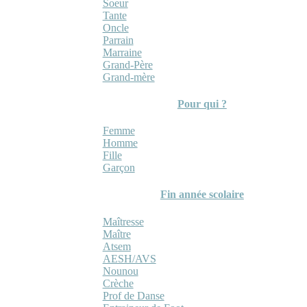
Soeur
Tante
Oncle
Parrain
Marraine
Grand-Père
Grand-mère
Pour qui ?
Femme
Homme
Fille
Garçon
Fin année scolaire
Maîtresse
Maître
Atsem
AESH/AVS
Nounou
Crèche
Prof de Danse