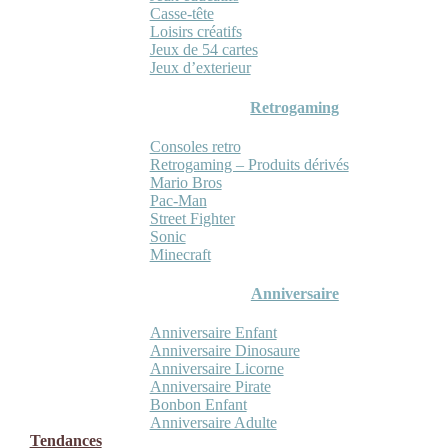
Casse-tête
Loisirs créatifs
Jeux de 54 cartes
Jeux d’exterieur
Retrogaming
Consoles retro
Retrogaming – Produits dérivés
Mario Bros
Pac-Man
Street Fighter
Sonic
Minecraft
Anniversaire
Anniversaire Enfant
Anniversaire Dinosaure
Anniversaire Licorne
Anniversaire Pirate
Bonbon Enfant
Anniversaire Adulte
Tendances