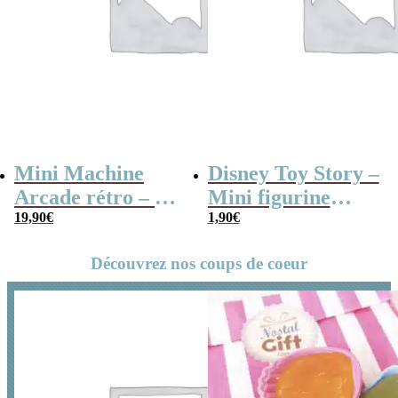
Mini Machine
Disney Toy Story –
Arcade rétro – 26
Mini figurine
jeux et 99 niveaux
19,90
€
mystère série B
1,90
€
Découvrez nos coups de coeur