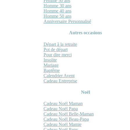
Femme 50 ans
Homme 30 ans
Homme 40 ans
Homme 50 ans
Anniversaire Personnalisé
Autres occasions
Départ à la retraite
Pot de départ
Pour dire merci
Insolite
Mariage
Baptême
Calendrier Avent
Cadeau Entreprise
Noël
Cadeau Noël Maman
Cadeau Noël Papa
Cadeau Noël Belle-Maman
Cadeau Noël Beau-Papa
Cadeau Noël Mamie
Cadeau Noël Papy