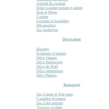
Apéritif & cocktail
Boîte à goûter enfant et adulte
Bols et Mugs
Cuisine
Gourdes et bouteilles
Décapsuleur
Sac isotherme
Décoration
Bougies
Eclairage et lampes
Déco vintage
Déco Halloween
Déco de Noël
Déco romantique
Déco Pâques
Bagagerie
Sac à main et Tote bags
Cartables Scolaires
Sac à dos enfants
Trousses scolaire