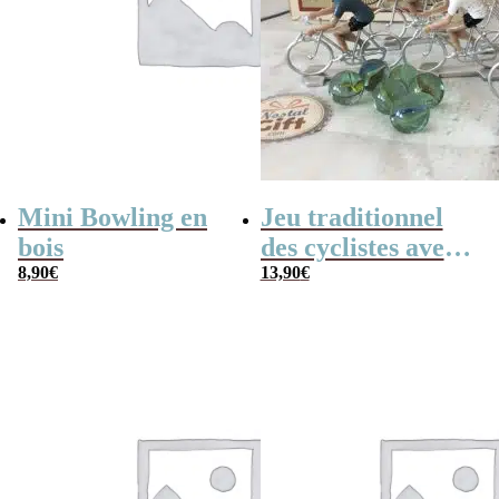
Mini Bowling en
Jeu traditionnel
bois
des cyclistes avec
8,90
€
billes – billes et
13,90
€
vélo