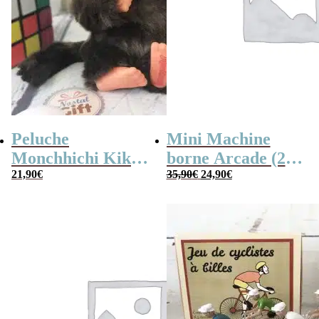
Peluche
Mini Machine
Monchhichi Kiki
borne Arcade (240
Le
Le
l’original (20 cm)
21,90
€
jeux)
35,90
€
24,90
€
prix
prix
initial
actuel
était :
est :
35,90€.
24,90€.