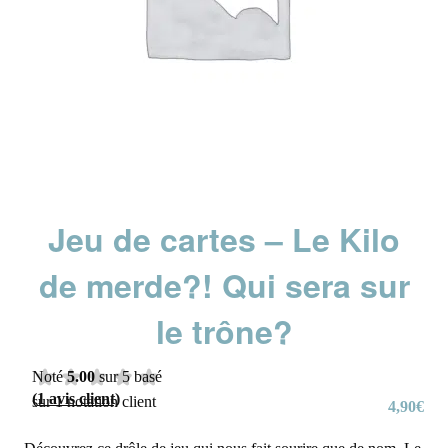
Jeu de cartes – Le Kilo
de merde?! Qui sera sur
le trône?
Noté
5.00
sur 5 basé
(
1
avis client)
sur
1
notation client
4,90
€