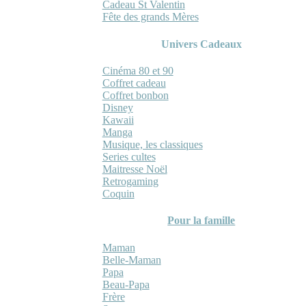
Cadeau St Valentin
Fête des grands Mères
Univers Cadeaux
Cinéma 80 et 90
Coffret cadeau
Coffret bonbon
Disney
Kawaii
Manga
Musique, les classiques
Series cultes
Maitresse Noël
Retrogaming
Coquin
Pour la famille
Maman
Belle-Maman
Papa
Beau-Papa
Frère