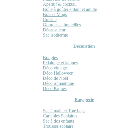
Apéritif & cocktail
Boîte à goûter enfant et adulte
Bols et Mugs
Cuisine
Gourdes et bouteilles
Décapsuleur
Sac isotherme
Décoration
Bougies
Eclairage et lampes
Déco vintage
Déco Halloween
Déco de Noël
Déco romantique
Déco Pâques
Bagagerie
Sac à main et Tote bags
Cartables Scolaires
Sac à dos enfants
Trousses scolaire