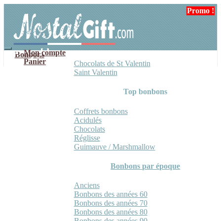
Aller
Aller
Promo !
à
au
la
contenu
navigation
Mon compte
Bonbons
Panier
Chocolats de St Valentin
Saint Valentin
Top bonbons
Coffrets bonbons
Acidulés
Chocolats
Réglisse
Guimauve / Marshmallow
Bonbons par époque
Anciens
Bonbons des années 60
Bonbons des années 70
Bonbons des années 80
Bonbons des années 90