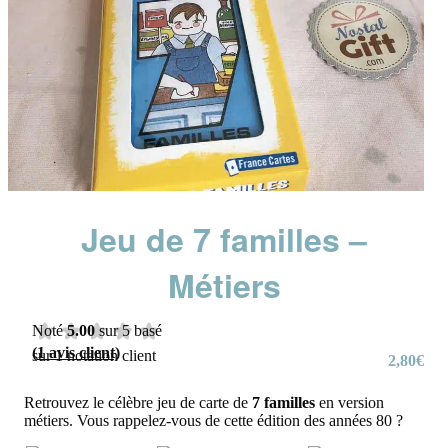
Jeu de 7 familles –
Métiers
Noté
5.00
sur 5 basé
(
1
avis client)
sur
1
notation client
2,80
€
Retrouvez le célèbre jeu de carte de
7 familles
en version
métiers. Vous rappelez-vous de cette édition des années 80 ?