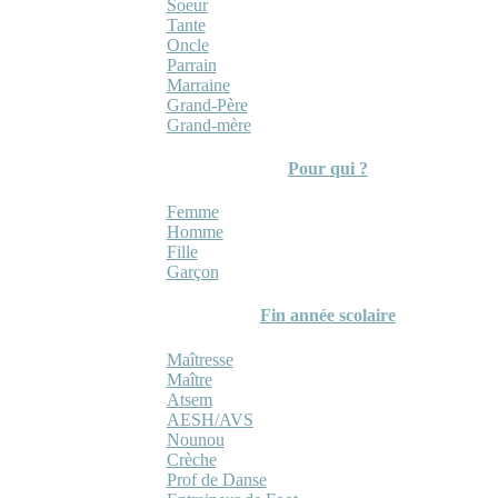
Soeur
Tante
Oncle
Parrain
Marraine
Grand-Père
Grand-mère
Pour qui ?
Femme
Homme
Fille
Garçon
Fin année scolaire
Maîtresse
Maître
Atsem
AESH/AVS
Nounou
Crèche
Prof de Danse