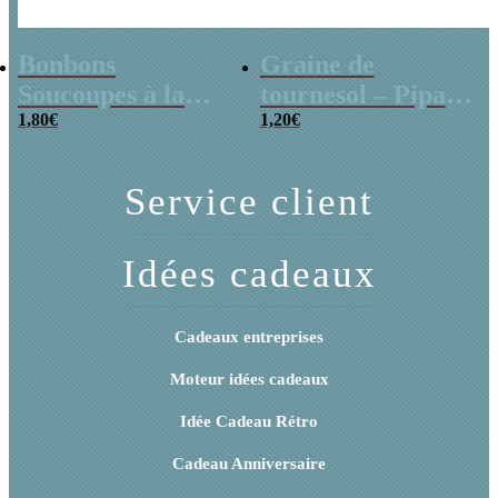
Bonbons
Graine de
Soucoupes à la
tournesol – Pipas
poudre (x20)
1,80
€
x 3
1,20
€
Service client
Idées cadeaux
Cadeaux entreprises
Moteur idées cadeaux
Idée Cadeau Rétro
Cadeau Anniversaire