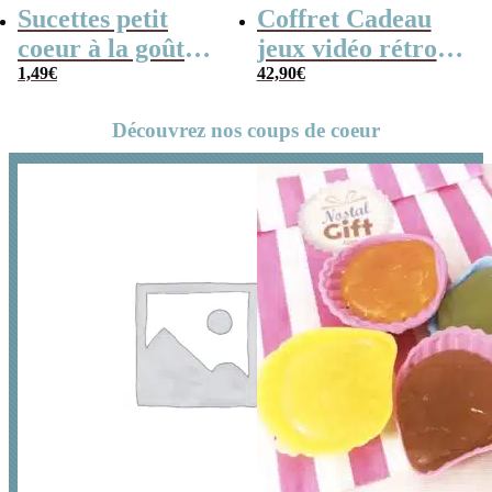
Sucettes petit
Coffret Cadeau
coeur à la goût
jeux vidéo rétro
cerise x5
1,49
€
(avec sa console de
42,90
€
poche retro)
Découvrez nos coups de coeur