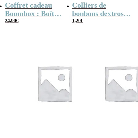
Coffret cadeau
Colliers de
Boombox : Boîte
bonbons dextrose
bonbons des
24,90
€
x2
1,20
€
années 80 –
Coffret bonbon