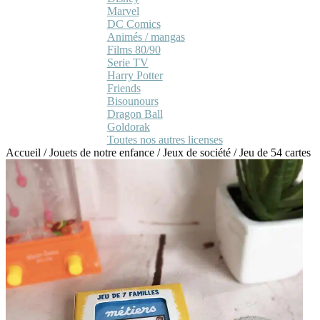
Marvel
DC Comics
Animés / mangas
Films 80/90
Serie TV
Harry Potter
Friends
Bisounours
Dragon Ball
Goldorak
Toutes nos autres licenses
Accueil
/
Jouets de notre enfance
/
Jeux de société
/
Jeu de 54 cartes