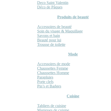
Deco Saint Valentin
Déco de Pâques
Produits de beauté
Accessoires de beauté
Soin du visage & Maquillage
Savons et bain
Beauté pour lui
Trousse de toilette
Mode
Accessoires de mode
Chaussettes Femme
Chaussettes Homme
Parapluies
Porte clefs
Pin’s et Badges
Cuisine
Tabliers de cuisine
Maniques de cuisine