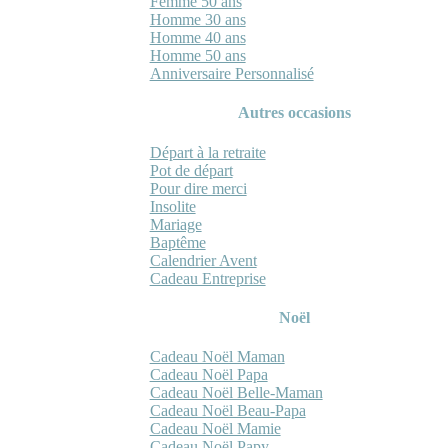
Femme 50 ans
Homme 30 ans
Homme 40 ans
Homme 50 ans
Anniversaire Personnalisé
Autres occasions
Départ à la retraite
Pot de départ
Pour dire merci
Insolite
Mariage
Baptême
Calendrier Avent
Cadeau Entreprise
Noël
Cadeau Noël Maman
Cadeau Noël Papa
Cadeau Noël Belle-Maman
Cadeau Noël Beau-Papa
Cadeau Noël Mamie
Cadeau Noël Papy