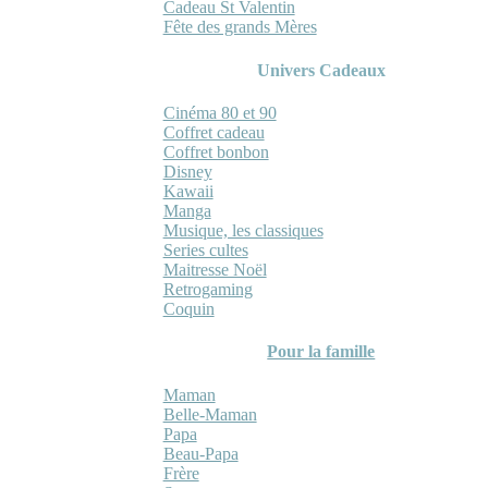
Cadeau St Valentin
Fête des grands Mères
Univers Cadeaux
Cinéma 80 et 90
Coffret cadeau
Coffret bonbon
Disney
Kawaii
Manga
Musique, les classiques
Series cultes
Maitresse Noël
Retrogaming
Coquin
Pour la famille
Maman
Belle-Maman
Papa
Beau-Papa
Frère