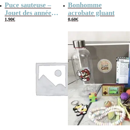
Puce sauteuse –
Bonhomme
Jouet des années
acrobate gluant
80
1,90
€
0,60
€