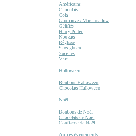
Américains
Chocolats
Cola
Guimauve / Marshmallow
Gélifiés
Harry Potter
Nougats
Réglisse
Sans gluten
Sucettes
Vrac
Halloween
Bonbons Halloween
Chocolats Halloween
Noël
Bonbons de Noël
Chocolats de Noël
Confiserie de Noël
Autres évenements