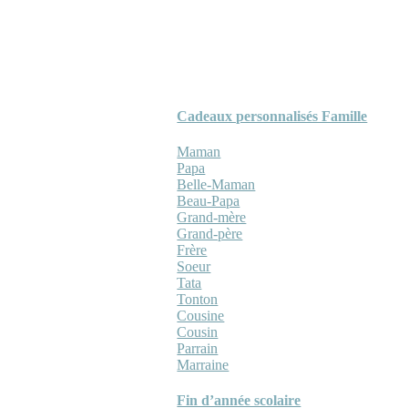
Cadeaux personnalisés Famille
Maman
Papa
Belle-Maman
Beau-Papa
Grand-mère
Grand-père
Frère
Soeur
Tata
Tonton
Cousine
Cousin
Parrain
Marraine
Fin d’année scolaire