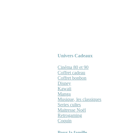
Univers Cadeaux
Cinéma 80 et 90
Coffret cadeau
Coffret bonbon
Disney
Kawaii
Manga
Musique, les classiques
Series cultes
Maitresse Noël
Retrogaming
Coquin
Pour la famille