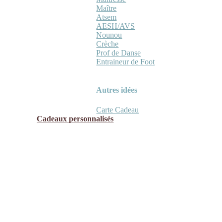
Maître
Atsem
AESH/AVS
Nounou
Crèche
Prof de Danse
Entraineur de Foot
Autres idées
Carte Cadeau
Cadeaux personnalisés