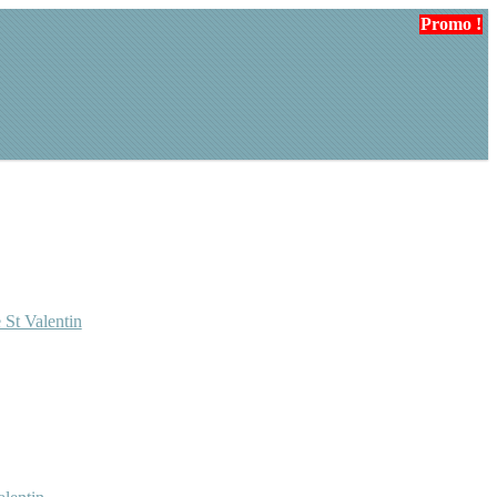
Promo !
Promo !
Promo !
 St Valentin