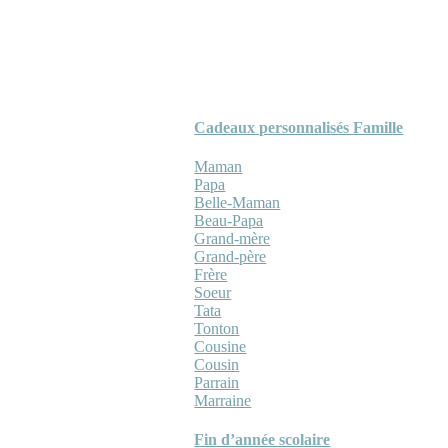
Cadeaux personnalisés Famille
Maman
Papa
Belle-Maman
Beau-Papa
Grand-mère
Grand-père
Frère
Soeur
Tata
Tonton
Cousine
Cousin
Parrain
Marraine
Fin d’année scolaire