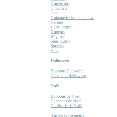
Américains
Chocolats
Cola
Guimauve / Marshmallow
Gélifiés
Harry Potter
Nougats
Réglisse
Sans gluten
Sucettes
Vrac
Halloween
Bonbons Halloween
Chocolats Halloween
Noël
Bonbons de Noël
Chocolats de Noël
Confiserie de Noël
Autres évenements