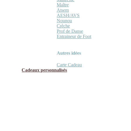
Maître
Atsem
AESH/AVS
Nounou
Crèche
Prof de Danse
Entraineur de Foot
Autres idées
Carte Cadeau
Cadeaux personnalisés