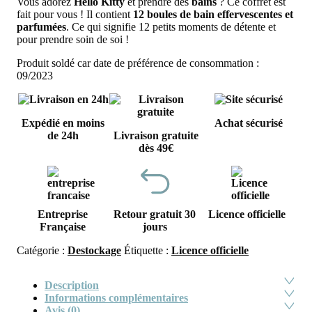
Vous adorez
Hello Kitty
et prendre des
bains
? Ce coffret est
était :
est :
fait pour vous ! Il contient
12 boules de bain effervescentes et
16,90€.
7,0
parfumées
. Ce qui signifie 12 petits moments de détente et
pour prendre soin de soi !
Produit soldé car date de préférence de consommation :
09/2023
Expédié en moins
Achat sécurisé
de 24h
Livraison gratuite
dès 49€
Entreprise
Retour gratuit 30
Licence officielle
Française
jours
Catégorie :
Destockage
Étiquette :
Licence officielle
Description
Informations complémentaires
Avis (0)