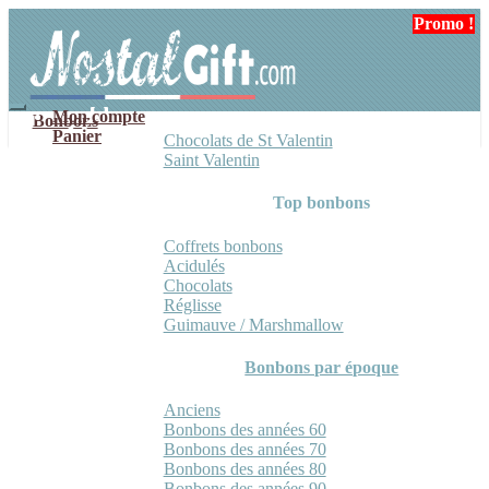
Aller
Aller
Promo !
Promo !
à
au
la
contenu
navigation
Mon compte
Bonbons
Panier
Chocolats de St Valentin
Saint Valentin
Top bonbons
Coffrets bonbons
Acidulés
Chocolats
Réglisse
Guimauve / Marshmallow
Bonbons par époque
Anciens
Bonbons des années 60
Bonbons des années 70
Bonbons des années 80
Bonbons des années 90