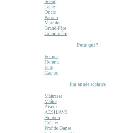
Soeur
Tante
Oncle
Parrain
Marraine
Grand-Père
Grand-mère
Pour qui ?
Femme
Homme
Fille
Garçon
Fin année scolaire
Maîtresse
Maître
Atsem
AESH/AVS
Nounou
Crèche
Prof de Danse