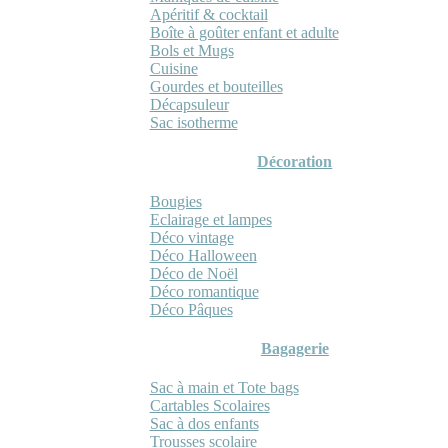
Apéritif & cocktail
Boîte à goûter enfant et adulte
Bols et Mugs
Cuisine
Gourdes et bouteilles
Décapsuleur
Sac isotherme
Décoration
Bougies
Eclairage et lampes
Déco vintage
Déco Halloween
Déco de Noël
Déco romantique
Déco Pâques
Bagagerie
Sac à main et Tote bags
Cartables Scolaires
Sac à dos enfants
Trousses scolaire