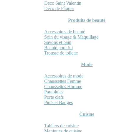
Deco Saint Valentin
Déco de Pâques
Produits de beauté
Accessoires de beauté
Soin du visage & Maquillage
Savons et bain
Beauté pour lui
Trousse de toilette
Mode
Accessoires de mode
Chaussettes Femme
Chaussettes Homme
Parapluies
Porte clefs
Pin’s et Badges
Cuisine
Tabliers de cuisine
Maniques de cuisine