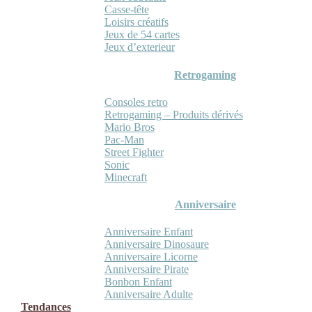
Casse-tête
Loisirs créatifs
Jeux de 54 cartes
Jeux d’exterieur
Retrogaming
Consoles retro
Retrogaming – Produits dérivés
Mario Bros
Pac-Man
Street Fighter
Sonic
Minecraft
Anniversaire
Anniversaire Enfant
Anniversaire Dinosaure
Anniversaire Licorne
Anniversaire Pirate
Bonbon Enfant
Anniversaire Adulte
Tendances