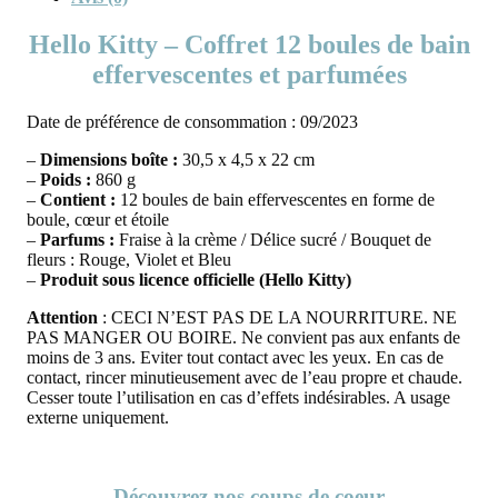
Hello Kitty – Coffret 12 boules de bain
effervescentes et parfumées
Date de préférence de consommation : 09/2023
–
Dimensions boîte :
30,5 x 4,5 x 22 cm
–
Poids :
860 g
–
Contient :
12 boules de bain effervescentes en forme de
boule, cœur et étoile
–
Parfums :
Fraise à la crème / Délice sucré / Bouquet de
fleurs : Rouge, Violet et Bleu
–
Produit sous licence officielle (Hello Kitty)
Attention
: CECI N’EST PAS DE LA NOURRITURE. NE
PAS MANGER OU BOIRE. Ne convient pas aux enfants de
moins de 3 ans. Eviter tout contact avec les yeux. En cas de
contact, rincer minutieusement avec de l’eau propre et chaude.
Cesser toute l’utilisation en cas d’effets indésirables. A usage
externe uniquement.
Découvrez nos coups de coeur