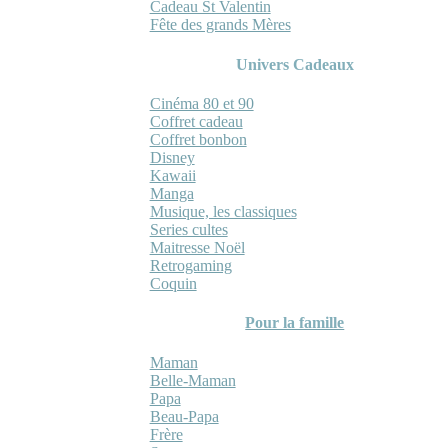
Cadeau St Valentin
Fête des grands Mères
Univers Cadeaux
Cinéma 80 et 90
Coffret cadeau
Coffret bonbon
Disney
Kawaii
Manga
Musique, les classiques
Series cultes
Maitresse Noël
Retrogaming
Coquin
Pour la famille
Maman
Belle-Maman
Papa
Beau-Papa
Frère