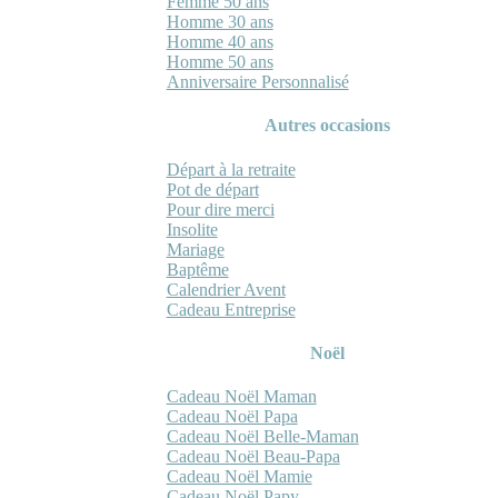
Femme 50 ans
Homme 30 ans
Homme 40 ans
Homme 50 ans
Anniversaire Personnalisé
Autres occasions
Départ à la retraite
Pot de départ
Pour dire merci
Insolite
Mariage
Baptême
Calendrier Avent
Cadeau Entreprise
Noël
Cadeau Noël Maman
Cadeau Noël Papa
Cadeau Noël Belle-Maman
Cadeau Noël Beau-Papa
Cadeau Noël Mamie
Cadeau Noël Papy