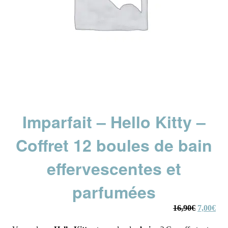
Imparfait – Hello Kitty –
Coffret 12 boules de bain
effervescentes et
parfumées
Le
Le
16,90
€
7,00
€
prix
prix
initial
actu