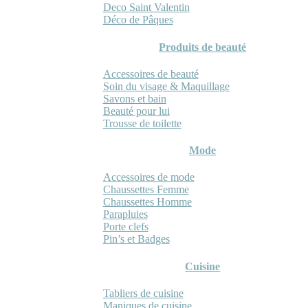
Deco Saint Valentin
Déco de Pâques
Produits de beauté
Accessoires de beauté
Soin du visage & Maquillage
Savons et bain
Beauté pour lui
Trousse de toilette
Mode
Accessoires de mode
Chaussettes Femme
Chaussettes Homme
Parapluies
Porte clefs
Pin’s et Badges
Cuisine
Tabliers de cuisine
Maniques de cuisine