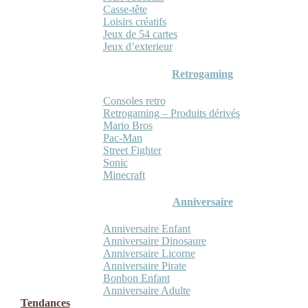
Casse-tête
Loisirs créatifs
Jeux de 54 cartes
Jeux d’exterieur
Retrogaming
Consoles retro
Retrogaming – Produits dérivés
Mario Bros
Pac-Man
Street Fighter
Sonic
Minecraft
Anniversaire
Anniversaire Enfant
Anniversaire Dinosaure
Anniversaire Licorne
Anniversaire Pirate
Bonbon Enfant
Anniversaire Adulte
Tendances