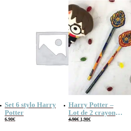
Set 6 stylo Harry
Harry Potter –
Potter
Lot de 2 crayons à
Le
Le
6,90
€
papier avec
4,90
€
1,90
€
prix
prix
initial
actuel
gomme emblème
était :
est :
4,90€.
1,90€.