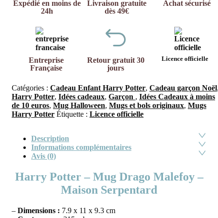
Expédié en moins de
Livraison gratuite
Achat sécurisé
24h
dès 49€
Licence officielle
Entreprise
Retour gratuit 30
Française
jours
Catégories :
Cadeau Enfant Harry Potter
,
Cadeau garçon Noël
Harry Potter
,
Idées cadeaux
,
Garçon
,
Idées Cadeaux à moins
de 10 euros
,
Mug Halloween
,
Mugs et bols originaux
,
Mugs
Harry Potter
Étiquette :
Licence officielle
Description
Informations complémentaires
Avis (0)
Harry Potter – Mug Drago Malefoy –
Maison Serpentard
–
Dimensions :
7.9 x 11 x 9.3 cm