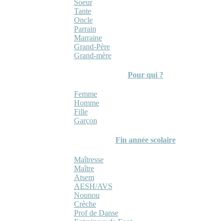
Soeur
Tante
Oncle
Parrain
Marraine
Grand-Père
Grand-mère
Pour qui ?
Femme
Homme
Fille
Garçon
Fin année scolaire
Maîtresse
Maître
Atsem
AESH/AVS
Nounou
Crèche
Prof de Danse