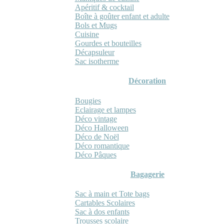
Apéritif & cocktail
Boîte à goûter enfant et adulte
Bols et Mugs
Cuisine
Gourdes et bouteilles
Décapsuleur
Sac isotherme
Décoration
Bougies
Eclairage et lampes
Déco vintage
Déco Halloween
Déco de Noël
Déco romantique
Déco Pâques
Bagagerie
Sac à main et Tote bags
Cartables Scolaires
Sac à dos enfants
Trousses scolaire