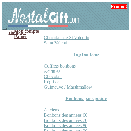
Aller
Aller
Promo !
Promo !
Promo !
à
au
la
contenu
navigation
Mon compte
Bonbons
Panier
Chocolats de St Valentin
Saint Valentin
Top bonbons
Coffrets bonbons
Acidulés
Chocolats
Réglisse
Guimauve / Marshmallow
Bonbons par époque
Anciens
Bonbons des années 60
Bonbons des années 70
Bonbons des années 80
Bonbons des années 90