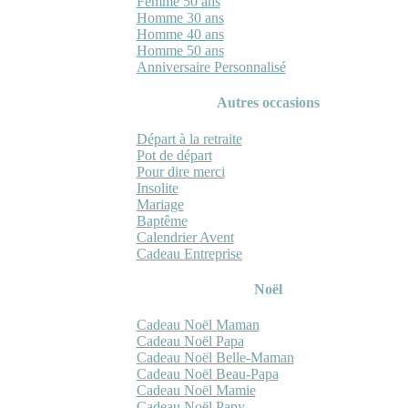
Femme 50 ans
Homme 30 ans
Homme 40 ans
Homme 50 ans
Anniversaire Personnalisé
Autres occasions
Départ à la retraite
Pot de départ
Pour dire merci
Insolite
Mariage
Baptême
Calendrier Avent
Cadeau Entreprise
Noël
Cadeau Noël Maman
Cadeau Noël Papa
Cadeau Noël Belle-Maman
Cadeau Noël Beau-Papa
Cadeau Noël Mamie
Cadeau Noël Papy