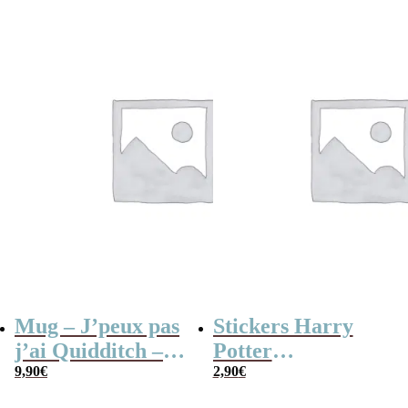
Mug – J’peux pas
Stickers Harry
j’ai Quidditch –
Potter
Mug Cadeau
9,90
€
(Accessoires)
2,90
€
Original