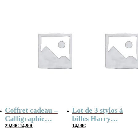
Coffret cadeau –
Lot de 3 stylos à
Calligraphie
billes Harry
Le
Le
Harry Potter
29,90
€
14,90
€
Potter
14,90
€
prix
prix
initial
actuel
était :
est :
29,90€.
14,90€.