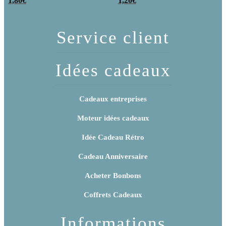
poudre (x20)
1,80
€
x 3
1,20
€
Service client
Idées cadeaux
Cadeaux entreprises
Moteur idées cadeaux
Idée Cadeau Rétro
Cadeau Anniversaire
Acheter Bonbons
Coffrets Cadeaux
Informations