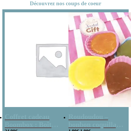
Découvrez nos coups de coeur
Coffret cadeau
Roudoudou –
Boombox : Boîte
bonbon coquillage
Le
Le