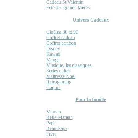
Cadeau St Valentin
Fête des grands Mères
Univers Cadeaux
Cinéma 80 et 90
Coffret cadeau
Coffret bonbon
Disney
Kawaii
Manga
Musique, les classiques
Series cultes
Maitresse Noël
Retrogaming
Coquin
Pour la famille
Maman
Belle-Maman
Papa
Beau-Papa
Frère