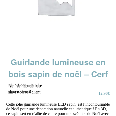
Guirlande lumineuse en
bois sapin de noël – Cerf
Noté
5.00
sur 5 basé
(
1
avis client)
sur
1
notation client
12,90
€
Cette jolie guirlande lumineuse LED sapin est l’incontournable
de Noël pour une décoration naturelle et authentique ! En 3D,
ce sapin sert en réalité de cadre pour une scénette de Noël avec