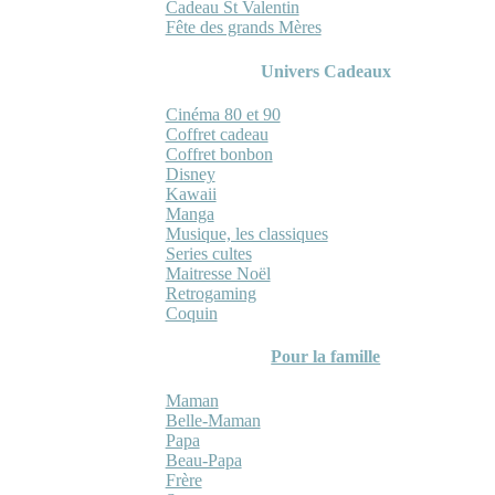
Cadeau St Valentin
Fête des grands Mères
Univers Cadeaux
Cinéma 80 et 90
Coffret cadeau
Coffret bonbon
Disney
Kawaii
Manga
Musique, les classiques
Series cultes
Maitresse Noël
Retrogaming
Coquin
Pour la famille
Maman
Belle-Maman
Papa
Beau-Papa
Frère