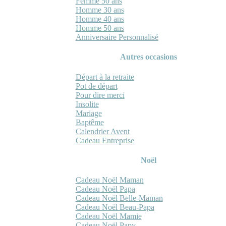
Femme 50 ans
Homme 30 ans
Homme 40 ans
Homme 50 ans
Anniversaire Personnalisé
Autres occasions
Départ à la retraite
Pot de départ
Pour dire merci
Insolite
Mariage
Baptême
Calendrier Avent
Cadeau Entreprise
Noël
Cadeau Noël Maman
Cadeau Noël Papa
Cadeau Noël Belle-Maman
Cadeau Noël Beau-Papa
Cadeau Noël Mamie
Cadeau Noël Papy