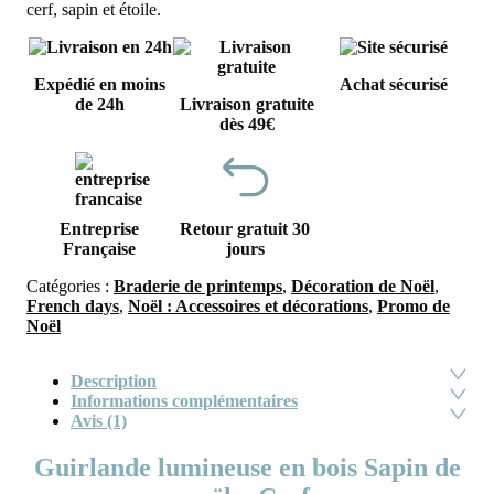
cerf, sapin et étoile.
Expédié en moins
Achat sécurisé
de 24h
Livraison gratuite
dès 49€
Entreprise
Retour gratuit 30
Française
jours
Catégories :
Braderie de printemps
,
Décoration de Noël
,
French days
,
Noël : Accessoires et décorations
,
Promo de
Noël
Description
Informations complémentaires
Avis (1)
Guirlande lumineuse en bois Sapin de