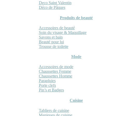
Deco Saint Valentin
Déco de Pâques
Produits de beauté
Accessoires de beauté
Soin du visage & Maquillage
Savons et bain
Beauté pour lui
Trousse de toilette
Mode
Accessoires de mode
Chaussettes Femme
Chaussettes Homme
Parapluies
Porte clefs
Pin’s et Badges
Cuisine
Tabliers de cuisine
Maniques de cuisine