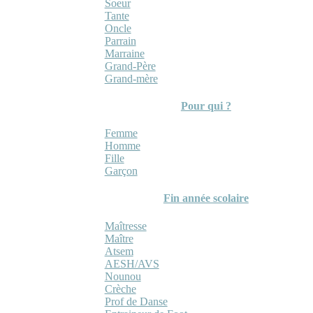
Soeur
Tante
Oncle
Parrain
Marraine
Grand-Père
Grand-mère
Pour qui ?
Femme
Homme
Fille
Garçon
Fin année scolaire
Maîtresse
Maître
Atsem
AESH/AVS
Nounou
Crèche
Prof de Danse