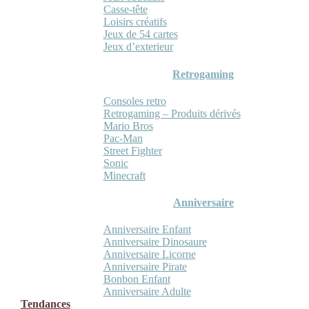
Casse-tête
Loisirs créatifs
Jeux de 54 cartes
Jeux d’exterieur
Retrogaming
Consoles retro
Retrogaming – Produits dérivés
Mario Bros
Pac-Man
Street Fighter
Sonic
Minecraft
Anniversaire
Anniversaire Enfant
Anniversaire Dinosaure
Anniversaire Licorne
Anniversaire Pirate
Bonbon Enfant
Anniversaire Adulte
Tendances