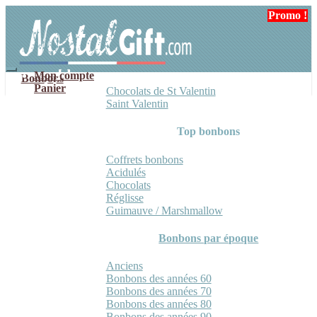
Aller
Aller
Promo !
à
au
la
contenu
navigation
Mon compte
Bonbons
Panier
Chocolats de St Valentin
Saint Valentin
Top bonbons
Coffrets bonbons
Acidulés
Chocolats
Réglisse
Guimauve / Marshmallow
Bonbons par époque
Anciens
Bonbons des années 60
Bonbons des années 70
Bonbons des années 80
Bonbons des années 90