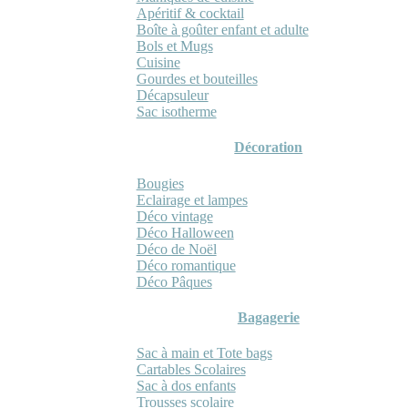
Apéritif & cocktail
Boîte à goûter enfant et adulte
Bols et Mugs
Cuisine
Gourdes et bouteilles
Décapsuleur
Sac isotherme
Décoration
Bougies
Eclairage et lampes
Déco vintage
Déco Halloween
Déco de Noël
Déco romantique
Déco Pâques
Bagagerie
Sac à main et Tote bags
Cartables Scolaires
Sac à dos enfants
Trousses scolaire