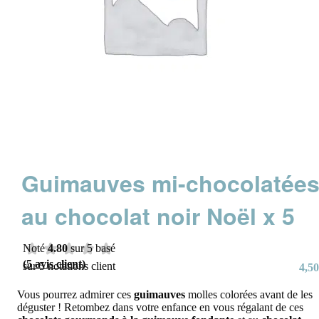
Guimauves mi-chocolatée
au chocolat noir Noël x 5
Noté
4.80
sur 5 basé
(
5
avis client)
sur
5
notations client
4,50
Vous pourrez admirer ces
guimauves
molles colorées avant de les
déguster ! Retombez dans votre enfance en vous régalant de ces