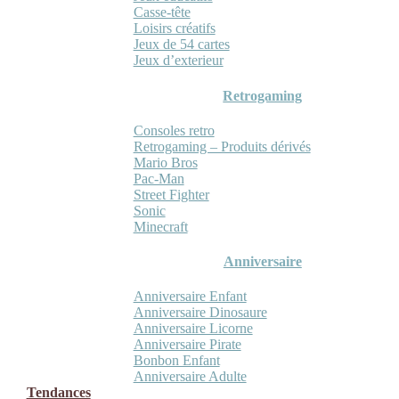
Casse-tête
Loisirs créatifs
Jeux de 54 cartes
Jeux d’exterieur
Retrogaming
Consoles retro
Retrogaming – Produits dérivés
Mario Bros
Pac-Man
Street Fighter
Sonic
Minecraft
Anniversaire
Anniversaire Enfant
Anniversaire Dinosaure
Anniversaire Licorne
Anniversaire Pirate
Bonbon Enfant
Anniversaire Adulte
Tendances