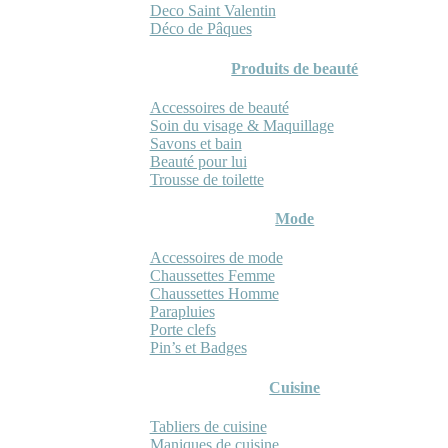
Deco Saint Valentin
Déco de Pâques
Produits de beauté
Accessoires de beauté
Soin du visage & Maquillage
Savons et bain
Beauté pour lui
Trousse de toilette
Mode
Accessoires de mode
Chaussettes Femme
Chaussettes Homme
Parapluies
Porte clefs
Pin’s et Badges
Cuisine
Tabliers de cuisine
Maniques de cuisine