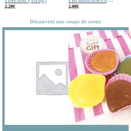
2,20
€
(chouchou) – 100g
2,00
€
Découvrez nos coups de coeur