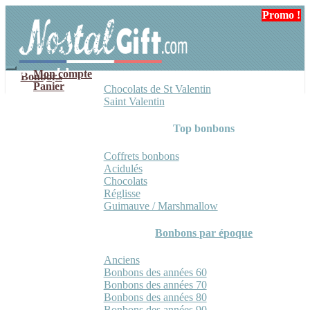
Aller
Aller
Promo !
à
au
la
contenu
navigation
Mon compte
Bonbons
Panier
Chocolats de St Valentin
Saint Valentin
Top bonbons
Coffrets bonbons
Acidulés
Chocolats
Réglisse
Guimauve / Marshmallow
Bonbons par époque
Anciens
Bonbons des années 60
Bonbons des années 70
Bonbons des années 80
Bonbons des années 90