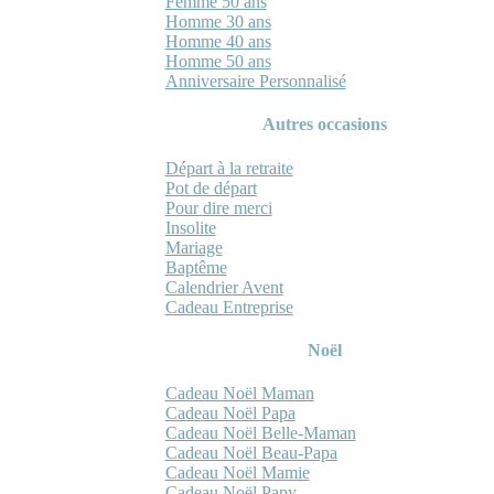
Femme 50 ans
Homme 30 ans
Homme 40 ans
Homme 50 ans
Anniversaire Personnalisé
Autres occasions
Départ à la retraite
Pot de départ
Pour dire merci
Insolite
Mariage
Baptême
Calendrier Avent
Cadeau Entreprise
Noël
Cadeau Noël Maman
Cadeau Noël Papa
Cadeau Noël Belle-Maman
Cadeau Noël Beau-Papa
Cadeau Noël Mamie
Cadeau Noël Papy