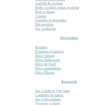
Apéritif & cocktail
Boîte à goûter enfant et adulte
Bols et Mugs
Cuisine
Gourdes et bouteilles
Décapsuleur
Sac isotherme
Décoration
Bougies
Eclairage et lampes
Déco vintage
Déco Halloween
Déco de Noël
Déco romantique
Déco Pâques
Bagagerie
Sac à main et Tote bags
Cartables Scolaires
Sac à dos enfants
Trousses scolaire