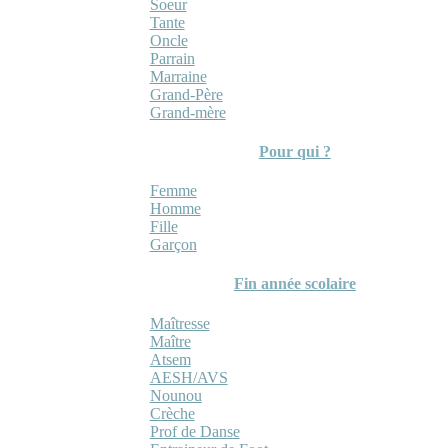
Soeur
Tante
Oncle
Parrain
Marraine
Grand-Père
Grand-mère
Pour qui ?
Femme
Homme
Fille
Garçon
Fin année scolaire
Maîtresse
Maître
Atsem
AESH/AVS
Nounou
Crèche
Prof de Danse