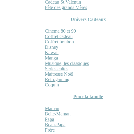
Cadeau St Valentin
Fête des grands Mères
Univers Cadeaux
Cinéma 80 et 90
Coffret cadeau
Coffret bonbon
Disney
Kawaii
Manga
Musique, les classiques
Series cultes
Maitresse Noël
Retrogaming
Coquin
Pour la famille
Maman
Belle-Maman
Papa
Beau-Papa
Frère