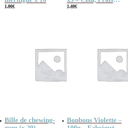
1,00
€
Framboise,
1,40
€
Pomme, 4
couleurs
Bille de chewing-
Bonbons Violette –
gum (x 20)
100g – Fabriqués