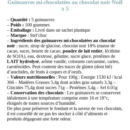
Guimauves mi-chocolatées au chocolat noir Noël
x 5
–
Quantité :
5 guimauves
–
Poids :
100 grammes
–
Emballage :
Livré dans un sachet plastique
–
Marque
: Stel’choc
–
Ingrédients des guimauves mi-chocolatées au chocolat
noir
: sucre, sirop de glucose, chocolat noir 18% (masse de
cacao, sucre, beurre de cacao,
poudre de lait entier
, lécithine
de SOJA), eau, dextrose, gélatine, sucre glace, protéines de
LAIT hydrolysé
, arôme vanille, colorants curcumine, carins,
caroténoïdes. Peut contenir des traces de gluten (dont blé)
d’arachides, de fruits à coques et d’oeufs.
–
Valeurs nutritionnelles
: Pour 100g : Energie 1530 kJ / kcal
366 – Matières Grasses 5,4g dont acides gras saturés 3,3g –
Glucides 75,4g dont sucres 71g – Protéines 3,4g – Sel 0.01g
–
Conservation des chocolats
: Les guimauves se conservent
idéalement à une température comprise entre 16 et 18°c,
éloignés de toutes sources d’humidité.
De plus pour préserver le fondant et la saveur de vos chocolats,
il est conseillé de ne pas les stocker à côté d’aliments et
produits dégageant une forte odeur.