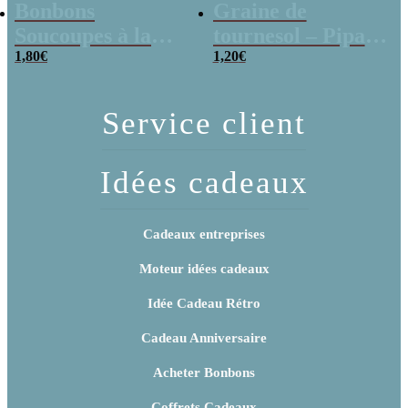
Bonbons
Graine de
Soucoupes à la
tournesol – Pipas
poudre (x20)
1,80
€
x 3
1,20
€
Service client
Idées cadeaux
Cadeaux entreprises
Moteur idées cadeaux
Idée Cadeau Rétro
Cadeau Anniversaire
Acheter Bonbons
Coffrets Cadeaux