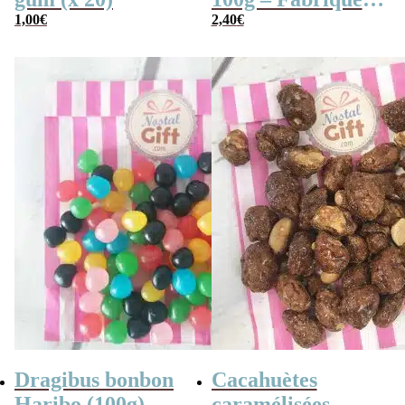
1,00
€
en France
2,40
€
Dragibus bonbon
Cacahuètes
Haribo (100g)
caramélisées