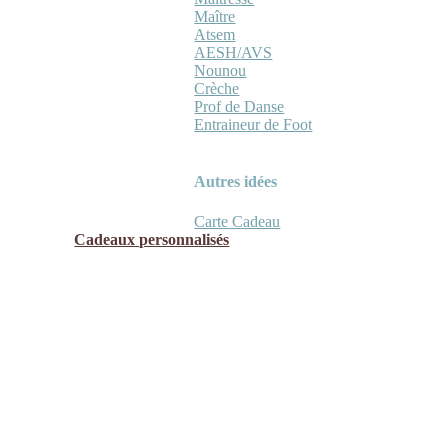
Maître
Atsem
AESH/AVS
Nounou
Crèche
Prof de Danse
Entraineur de Foot
Autres idées
Carte Cadeau
Cadeaux personnalisés