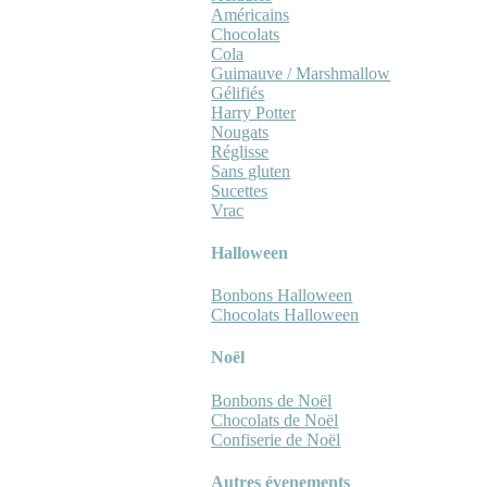
Américains
Chocolats
Cola
Guimauve / Marshmallow
Gélifiés
Harry Potter
Nougats
Réglisse
Sans gluten
Sucettes
Vrac
Halloween
Bonbons Halloween
Chocolats Halloween
Noël
Bonbons de Noël
Chocolats de Noël
Confiserie de Noël
Autres évenements