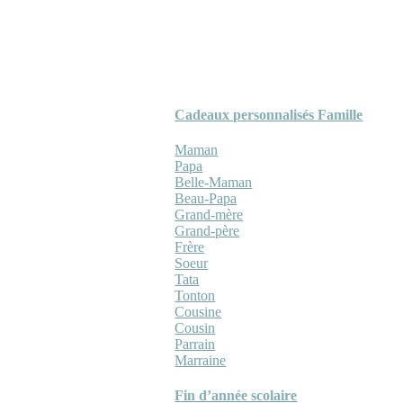
Cadeaux personnalisés Famille
Maman
Papa
Belle-Maman
Beau-Papa
Grand-mère
Grand-père
Frère
Soeur
Tata
Tonton
Cousine
Cousin
Parrain
Marraine
Fin d’année scolaire