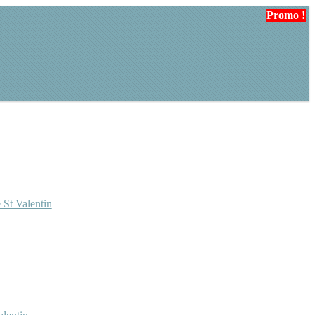
Promo !
Promo !
 St Valentin