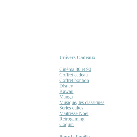
Univers Cadeaux
Cinéma 80 et 90
Coffret cadeau
Coffret bonbon
Disney
Kawaii
Manga
Musique, les classiques
Series cultes
Maitresse Noël
Retrogaming
Coquin
Pour la famille