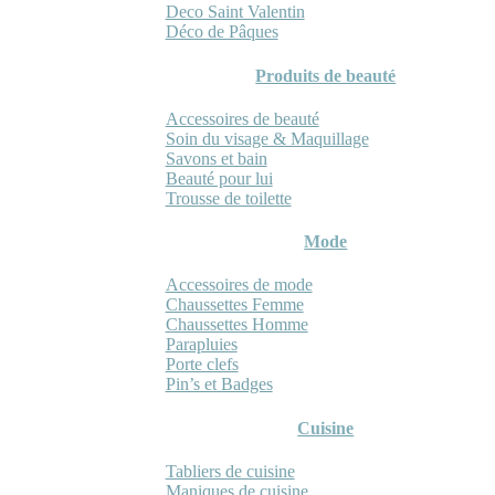
Deco Saint Valentin
Déco de Pâques
Produits de beauté
Accessoires de beauté
Soin du visage & Maquillage
Savons et bain
Beauté pour lui
Trousse de toilette
Mode
Accessoires de mode
Chaussettes Femme
Chaussettes Homme
Parapluies
Porte clefs
Pin’s et Badges
Cuisine
Tabliers de cuisine
Maniques de cuisine