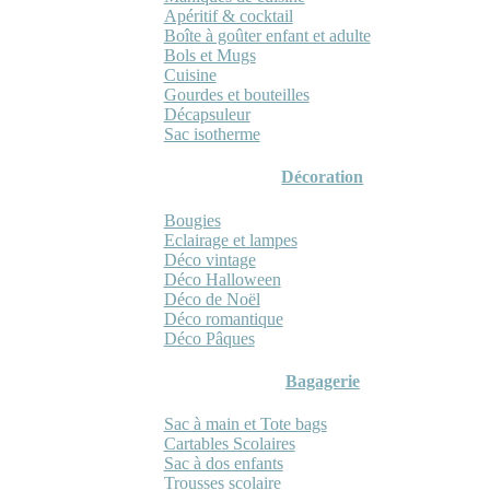
Apéritif & cocktail
Boîte à goûter enfant et adulte
Bols et Mugs
Cuisine
Gourdes et bouteilles
Décapsuleur
Sac isotherme
Décoration
Bougies
Eclairage et lampes
Déco vintage
Déco Halloween
Déco de Noël
Déco romantique
Déco Pâques
Bagagerie
Sac à main et Tote bags
Cartables Scolaires
Sac à dos enfants
Trousses scolaire