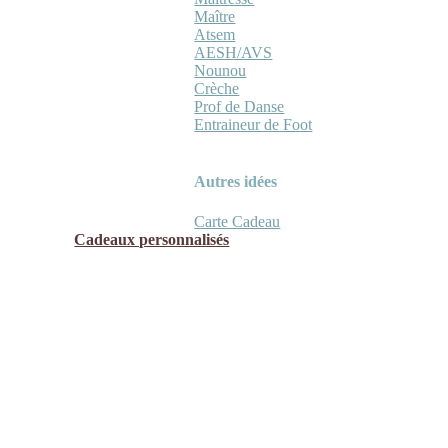
Maître
Atsem
AESH/AVS
Nounou
Crèche
Prof de Danse
Entraineur de Foot
Autres idées
Carte Cadeau
Cadeaux personnalisés