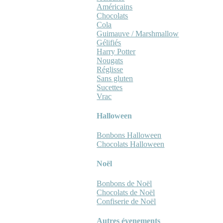
Américains
Chocolats
Cola
Guimauve / Marshmallow
Gélifiés
Harry Potter
Nougats
Réglisse
Sans gluten
Sucettes
Vrac
Halloween
Bonbons Halloween
Chocolats Halloween
Noël
Bonbons de Noël
Chocolats de Noël
Confiserie de Noël
Autres évenements