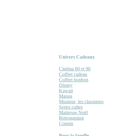
Univers Cadeaux
Cinéma 80 et 90
Coffret cadeau
Coffret bonbon
Disney
Kawaii
Manga
Musique, les classiques
Series cultes
Maitresse Noël
Retrogaming
Coquin
Pour la famille