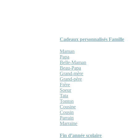
Cadeaux personnalisés Famille
Maman
Papa
Belle-Maman
Beau-Papa
Grand-mère
Grand-père
Frère
Soeur
Tata
Tonton
Cousine
Cousin
Parrain
Marraine
Fin d’année scolaire