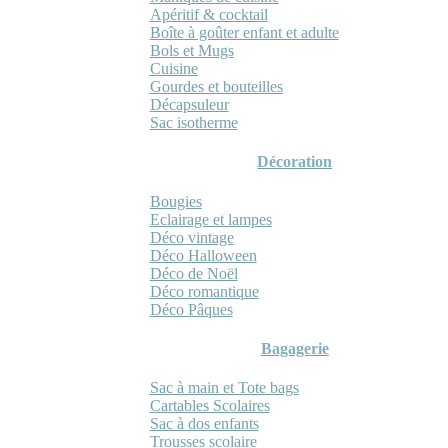
Apéritif & cocktail
Boîte à goûter enfant et adulte
Bols et Mugs
Cuisine
Gourdes et bouteilles
Décapsuleur
Sac isotherme
Décoration
Bougies
Eclairage et lampes
Déco vintage
Déco Halloween
Déco de Noël
Déco romantique
Déco Pâques
Bagagerie
Sac à main et Tote bags
Cartables Scolaires
Sac à dos enfants
Trousses scolaire