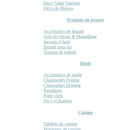
Deco Saint Valentin
Déco de Pâques
Produits de beauté
Accessoires de beauté
Soin du visage & Maquillage
Savons et bain
Beauté pour lui
Trousse de toilette
Mode
Accessoires de mode
Chaussettes Femme
Chaussettes Homme
Parapluies
Porte clefs
Pin’s et Badges
Cuisine
Tabliers de cuisine
Maniques de cuisine