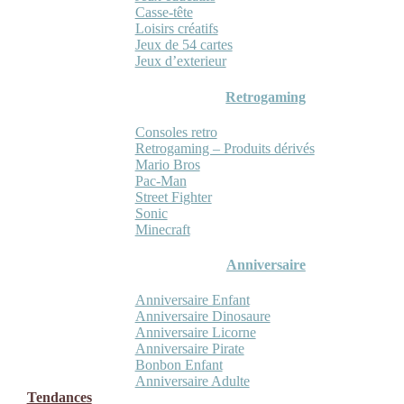
Casse-tête
Loisirs créatifs
Jeux de 54 cartes
Jeux d’exterieur
Retrogaming
Consoles retro
Retrogaming – Produits dérivés
Mario Bros
Pac-Man
Street Fighter
Sonic
Minecraft
Anniversaire
Anniversaire Enfant
Anniversaire Dinosaure
Anniversaire Licorne
Anniversaire Pirate
Bonbon Enfant
Anniversaire Adulte
Tendances