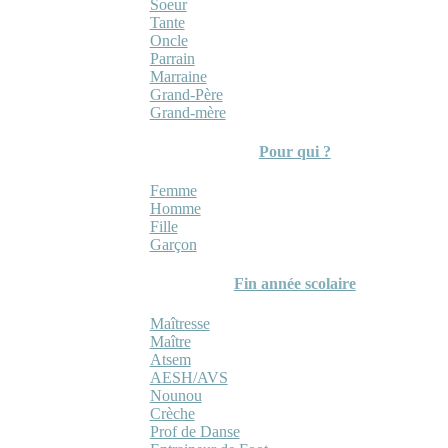
Soeur
Tante
Oncle
Parrain
Marraine
Grand-Père
Grand-mère
Pour qui ?
Femme
Homme
Fille
Garçon
Fin année scolaire
Maîtresse
Maître
Atsem
AESH/AVS
Nounou
Crèche
Prof de Danse