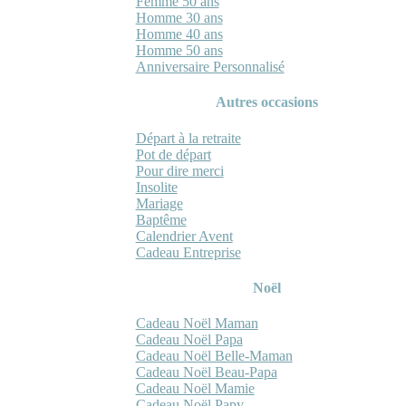
Femme 50 ans
Homme 30 ans
Homme 40 ans
Homme 50 ans
Anniversaire Personnalisé
Autres occasions
Départ à la retraite
Pot de départ
Pour dire merci
Insolite
Mariage
Baptême
Calendrier Avent
Cadeau Entreprise
Noël
Cadeau Noël Maman
Cadeau Noël Papa
Cadeau Noël Belle-Maman
Cadeau Noël Beau-Papa
Cadeau Noël Mamie
Cadeau Noël Papy