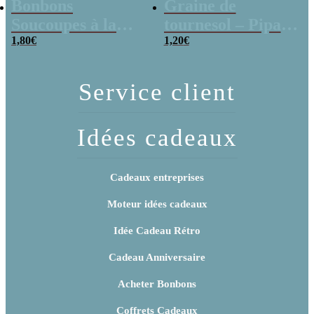
Bonbons
Graine de
Soucoupes à la
tournesol – Pipas
poudre (x20)
1,80
€
x 3
1,20
€
Service client
Idées cadeaux
Cadeaux entreprises
Moteur idées cadeaux
Idée Cadeau Rétro
Cadeau Anniversaire
Acheter Bonbons
Coffrets Cadeaux