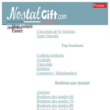
Aller
Aller
Promo !
à
au
la
contenu
navigation
Mon compte
Bonbons
Panier
Chocolats de St Valentin
Saint Valentin
Top bonbons
Coffrets bonbons
Acidulés
Chocolats
Réglisse
Guimauve / Marshmallow
Bonbons par époque
Anciens
Bonbons des années 60
Bonbons des années 70
Bonbons des années 80
Bonbons des années 90