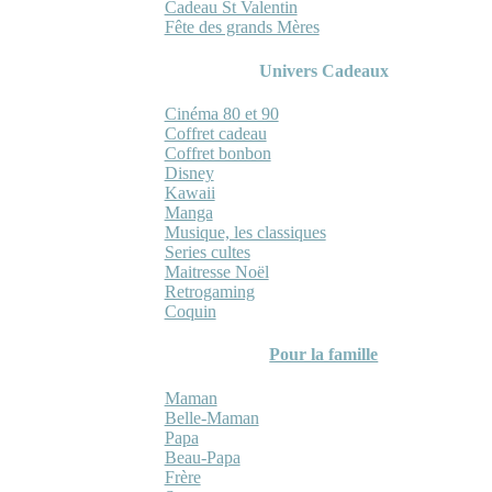
Cadeau St Valentin
Fête des grands Mères
Univers Cadeaux
Cinéma 80 et 90
Coffret cadeau
Coffret bonbon
Disney
Kawaii
Manga
Musique, les classiques
Series cultes
Maitresse Noël
Retrogaming
Coquin
Pour la famille
Maman
Belle-Maman
Papa
Beau-Papa
Frère