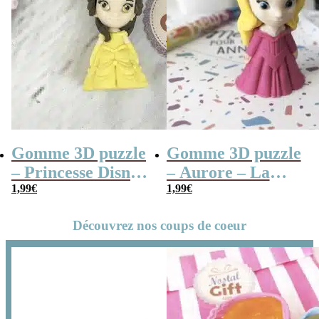
Gomme 3D puzzle
Gomme 3D puzzle
– Princesse Disney
– Aurore – La
– La belle et la
1,99
€
belle au bois
1,99
€
bête
dormant
Découvrez nos coups de coeur