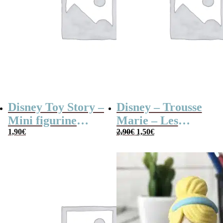
Disney Toy Story –
Disney – Trousse
Mini figurine
Marie – Les
Le
Le
mystère série B
1,90
€
Aristochats
2,90
€
1,50
€
prix
prix
initial
actuel
était :
est :
2,90€.
1,50€.