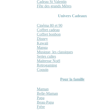
Cadeau St Valentin
Fête des grands Mères
Univers Cadeaux
Cinéma 80 et 90
Coffret cadeau
Coffret bonbon
Disney
Kawaii
Manga
Musique, les classiques
Series cultes
Maitresse Noël
Retrogaming
Coquin
Pour la famille
Maman
Belle-Maman
Papa
Beau-Papa
Frère