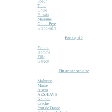
Soeur
Tante
Oncle
Parrain
Marraine
Grand-Père
Grand-mère
Pour qui ?
Femme
Homme
Fille
Garçon
Fin année scolaire
Maîtresse
Maître
Atsem
AESH/AVS
Nounou
Crèche
Prof de Danse