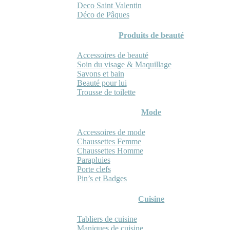
Deco Saint Valentin
Déco de Pâques
Produits de beauté
Accessoires de beauté
Soin du visage & Maquillage
Savons et bain
Beauté pour lui
Trousse de toilette
Mode
Accessoires de mode
Chaussettes Femme
Chaussettes Homme
Parapluies
Porte clefs
Pin’s et Badges
Cuisine
Tabliers de cuisine
Maniques de cuisine