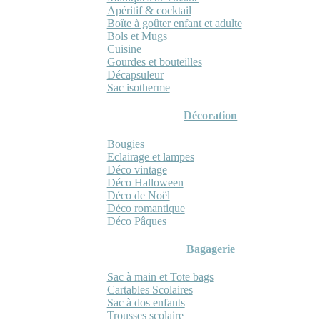
Apéritif & cocktail
Boîte à goûter enfant et adulte
Bols et Mugs
Cuisine
Gourdes et bouteilles
Décapsuleur
Sac isotherme
Décoration
Bougies
Eclairage et lampes
Déco vintage
Déco Halloween
Déco de Noël
Déco romantique
Déco Pâques
Bagagerie
Sac à main et Tote bags
Cartables Scolaires
Sac à dos enfants
Trousses scolaire