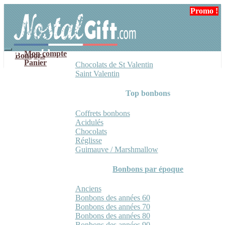
Aller
Aller
Promo !
Promo !
à
au
la
contenu
navigation
Mon compte
Bonbons
Panier
Chocolats de St Valentin
Saint Valentin
Top bonbons
Coffrets bonbons
Acidulés
Chocolats
Réglisse
Guimauve / Marshmallow
Bonbons par époque
Anciens
Bonbons des années 60
Bonbons des années 70
Bonbons des années 80
Bonbons des années 90