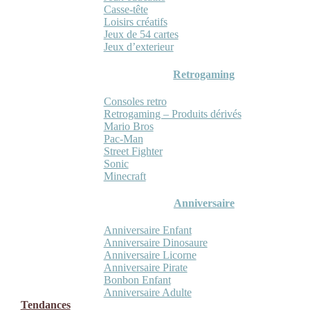
Casse-tête
Loisirs créatifs
Jeux de 54 cartes
Jeux d’exterieur
Retrogaming
Consoles retro
Retrogaming – Produits dérivés
Mario Bros
Pac-Man
Street Fighter
Sonic
Minecraft
Anniversaire
Anniversaire Enfant
Anniversaire Dinosaure
Anniversaire Licorne
Anniversaire Pirate
Bonbon Enfant
Anniversaire Adulte
Tendances