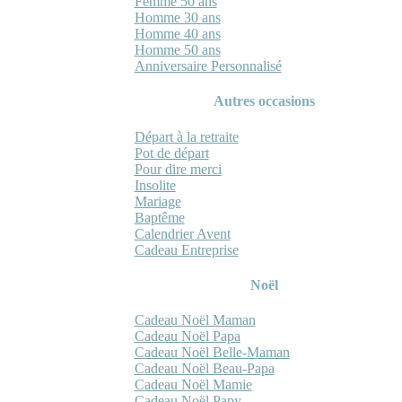
Femme 50 ans
Homme 30 ans
Homme 40 ans
Homme 50 ans
Anniversaire Personnalisé
Autres occasions
Départ à la retraite
Pot de départ
Pour dire merci
Insolite
Mariage
Baptême
Calendrier Avent
Cadeau Entreprise
Noël
Cadeau Noël Maman
Cadeau Noël Papa
Cadeau Noël Belle-Maman
Cadeau Noël Beau-Papa
Cadeau Noël Mamie
Cadeau Noël Papy