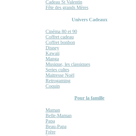
Cadeau St Valentin
Fête des grands Mères
Univers Cadeaux
Cinéma 80 et 90
Coffret cadeau
Coffret bonbon
Disney
Kawaii
Manga
Musique, les classiques
Series cultes
Maitresse Noël
Retrogaming
Coquin
Pour la famille
Maman
Belle-Maman
Papa
Beau-Papa
Frère