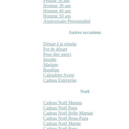
Femme 50 ans
Homme 30 ans
Homme 40 ans
Homme 50 ans
Anniversaire Personnalisé
Autres occasions
Départ à la retraite
Pot de départ
Pour dire merci
Insolite
Mariage
Baptême
Calendrier Avent
Cadeau Entreprise
Noël
Cadeau Noël Maman
Cadeau Noël Papa
Cadeau Noël Belle-Maman
Cadeau Noël Beau-Papa
Cadeau Noël Mamie
Cadeau Noël Papy