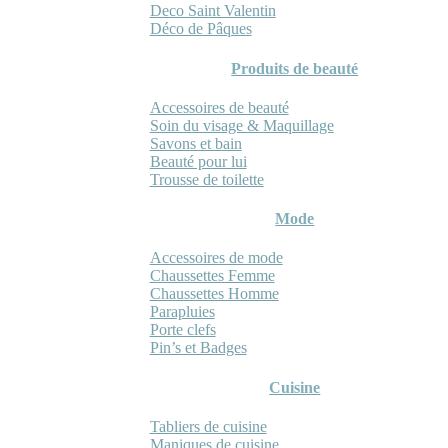
Deco Saint Valentin
Déco de Pâques
Produits de beauté
Accessoires de beauté
Soin du visage & Maquillage
Savons et bain
Beauté pour lui
Trousse de toilette
Mode
Accessoires de mode
Chaussettes Femme
Chaussettes Homme
Parapluies
Porte clefs
Pin’s et Badges
Cuisine
Tabliers de cuisine
Maniques de cuisine