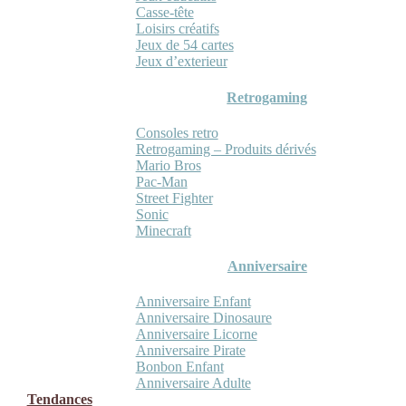
Casse-tête
Loisirs créatifs
Jeux de 54 cartes
Jeux d’exterieur
Retrogaming
Consoles retro
Retrogaming – Produits dérivés
Mario Bros
Pac-Man
Street Fighter
Sonic
Minecraft
Anniversaire
Anniversaire Enfant
Anniversaire Dinosaure
Anniversaire Licorne
Anniversaire Pirate
Bonbon Enfant
Anniversaire Adulte
Tendances