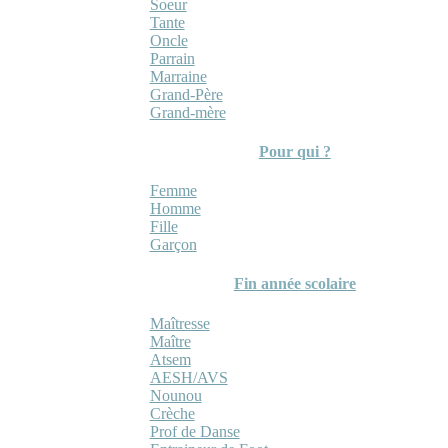
Soeur
Tante
Oncle
Parrain
Marraine
Grand-Père
Grand-mère
Pour qui ?
Femme
Homme
Fille
Garçon
Fin année scolaire
Maîtresse
Maître
Atsem
AESH/AVS
Nounou
Crèche
Prof de Danse