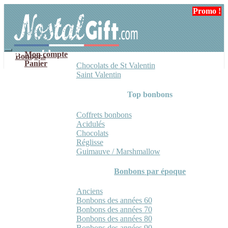
Aller
Aller
Promo !
à
au
la
contenu
navigation
Mon compte
Bonbons
Panier
Chocolats de St Valentin
Saint Valentin
Top bonbons
Coffrets bonbons
Acidulés
Chocolats
Réglisse
Guimauve / Marshmallow
Bonbons par époque
Anciens
Bonbons des années 60
Bonbons des années 70
Bonbons des années 80
Bonbons des années 90