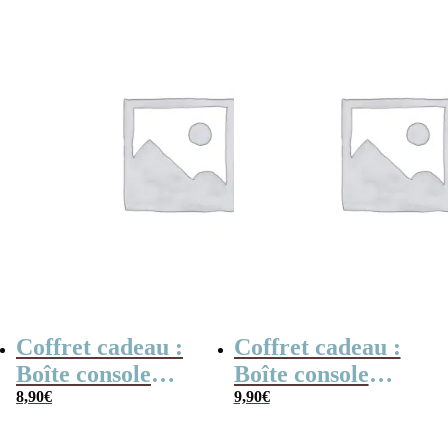
Merci pour cette
année
Coffret cadeau :
Coffret cadeau :
Boîte console
Boîte console
retro remplie de
8,90
€
retro remplie de
9,90
€
bonbons à la
bonbons tache