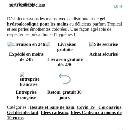
(
1
avis client)
sur
1
notation client
5,90
€
Désinfectez-vous les mains avec ce distributeur de
gel
hydroalcoolique
pour les mains
au délicieux parfum Tropical
et ses perles émollientes colorées . Une façon agréable de
respecter les précautions d’hygiènes !
Expédié en moins
Achat sécurisé
de 24h
Livraison gratuite
dès 49€
Entreprise
Retour gratuit 30
Française
jours
Catégories :
Beauté et Salle de bain
,
Covid-19 - Coronavius
,
Gel désinfectant
,
Idées cadeaux
,
Idées Cadeaux à moins de
10 euros