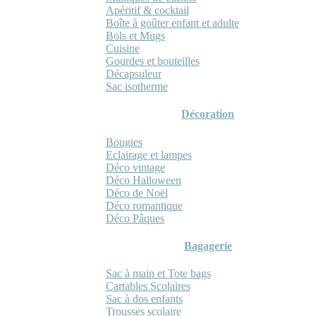
Apéritif & cocktail
Boîte à goûter enfant et adulte
Bols et Mugs
Cuisine
Gourdes et bouteilles
Décapsuleur
Sac isotherme
Décoration
Bougies
Eclairage et lampes
Déco vintage
Déco Halloween
Déco de Noël
Déco romantique
Déco Pâques
Bagagerie
Sac à main et Tote bags
Cartables Scolaires
Sac à dos enfants
Trousses scolaire