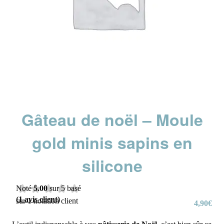
Gâteau de noël – Moule
gold minis sapins en
silicone
Noté
5.00
sur 5 basé
(
1
avis client)
sur
1
notation client
4,90
€