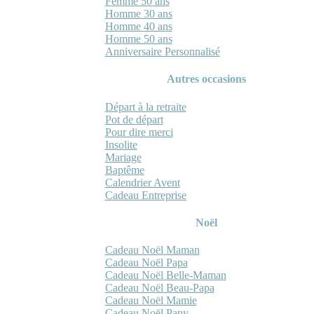
Femme 50 ans
Homme 30 ans
Homme 40 ans
Homme 50 ans
Anniversaire Personnalisé
Autres occasions
Départ à la retraite
Pot de départ
Pour dire merci
Insolite
Mariage
Baptême
Calendrier Avent
Cadeau Entreprise
Noël
Cadeau Noël Maman
Cadeau Noël Papa
Cadeau Noël Belle-Maman
Cadeau Noël Beau-Papa
Cadeau Noël Mamie
Cadeau Noël Papy