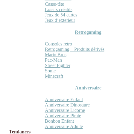
Casse-tête
Loisirs créatifs
Jeux de 54 cartes
Jeux d’exterieur
Retrogaming
Consoles retro
Retrogaming – Produits dérivés
Mario Bros
Pac-Man
Street Fighter
Sonic
Minecraft
Anniversaire
Anniversaire Enfant
Anniversaire Dinosaure
Anniversaire Licorne
Anniversaire Pirate
Bonbon Enfant
Anniversaire Adulte
Tendances