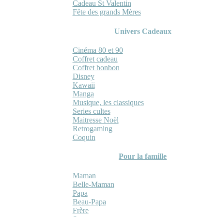
Cadeau St Valentin
Fête des grands Mères
Univers Cadeaux
Cinéma 80 et 90
Coffret cadeau
Coffret bonbon
Disney
Kawaii
Manga
Musique, les classiques
Series cultes
Maitresse Noël
Retrogaming
Coquin
Pour la famille
Maman
Belle-Maman
Papa
Beau-Papa
Frère