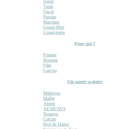
Soeur
Tante
Oncle
Parrain
Marraine
Grand-Père
Grand-mère
Pour qui ?
Femme
Homme
Fille
Garçon
Fin année scolaire
Maîtresse
Maître
Atsem
AESH/AVS
Nounou
Crèche
Prof de Danse