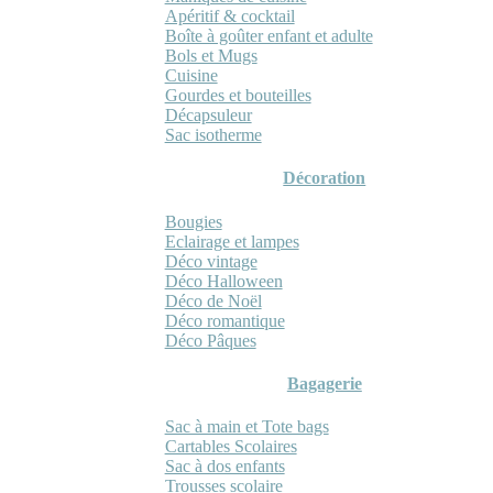
Apéritif & cocktail
Boîte à goûter enfant et adulte
Bols et Mugs
Cuisine
Gourdes et bouteilles
Décapsuleur
Sac isotherme
Décoration
Bougies
Eclairage et lampes
Déco vintage
Déco Halloween
Déco de Noël
Déco romantique
Déco Pâques
Bagagerie
Sac à main et Tote bags
Cartables Scolaires
Sac à dos enfants
Trousses scolaire