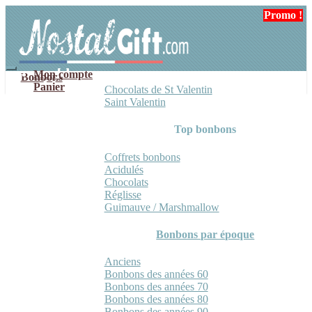
Aller
Aller
Promo !
à
au
la
contenu
navigation
Mon compte
Bonbons
Panier
Chocolats de St Valentin
Saint Valentin
Top bonbons
Coffrets bonbons
Acidulés
Chocolats
Réglisse
Guimauve / Marshmallow
Bonbons par époque
Anciens
Bonbons des années 60
Bonbons des années 70
Bonbons des années 80
Bonbons des années 90