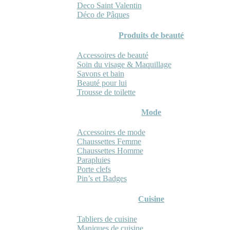
Deco Saint Valentin
Déco de Pâques
Produits de beauté
Accessoires de beauté
Soin du visage & Maquillage
Savons et bain
Beauté pour lui
Trousse de toilette
Mode
Accessoires de mode
Chaussettes Femme
Chaussettes Homme
Parapluies
Porte clefs
Pin’s et Badges
Cuisine
Tabliers de cuisine
Maniques de cuisine