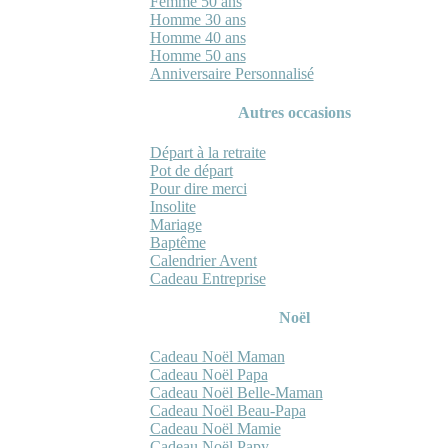
Femme 50 ans
Homme 30 ans
Homme 40 ans
Homme 50 ans
Anniversaire Personnalisé
Autres occasions
Départ à la retraite
Pot de départ
Pour dire merci
Insolite
Mariage
Baptême
Calendrier Avent
Cadeau Entreprise
Noël
Cadeau Noël Maman
Cadeau Noël Papa
Cadeau Noël Belle-Maman
Cadeau Noël Beau-Papa
Cadeau Noël Mamie
Cadeau Noël Papy