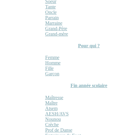
Soeur
Tante
Oncle
Parrain
Marraine
Grand-Père
Grand-mère
Pour qui ?
Femme
Homme
Fille
Garçon
Fin année scolaire
Maîtresse
Maître
Atsem
AESH/AVS
Nounou
Crèche
Prof de Danse