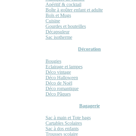
Apéritif & cocktail
Boîte à goûter enfant et adulte
Bols et Mugs
Cuisine
Gourdes et bouteilles
Décapsuleur
Sac isotherme
Décoration
Bougies
Eclairage et lampes
Déco vintage
Déco Halloween
Déco de Noël
Déco romantique
Déco Pâques
Bagagerie
Sac à main et Tote bags
Cartables Scolaires
Sac à dos enfants
Trousses scolaire