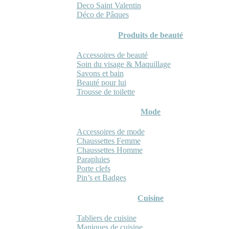
Deco Saint Valentin
Déco de Pâques
Produits de beauté
Accessoires de beauté
Soin du visage & Maquillage
Savons et bain
Beauté pour lui
Trousse de toilette
Mode
Accessoires de mode
Chaussettes Femme
Chaussettes Homme
Parapluies
Porte clefs
Pin’s et Badges
Cuisine
Tabliers de cuisine
Maniques de cuisine