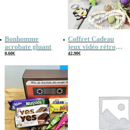
Bonhomme
Coffret Cadeau
acrobate gluant
jeux vidéo rétro
0,60
€
(avec sa console de
42,90
€
poche retro)