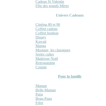
Cadeau St Valentin
Fête des grands Mères
Univers Cadeaux
Cinéma 80 et 90
Coffret cadeau
Coffret bonbon
Disney
Kawaii
Manga
Musique, les classiques
Series cultes
Maitresse Noël
Retrogaming
Coquin
Pour la famille
Maman
Belle-Maman
Papa
Beau-Papa
Frère