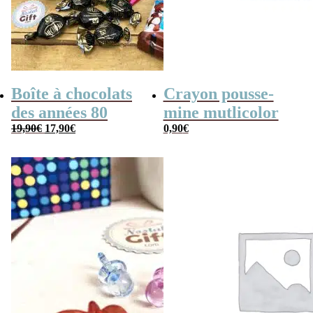
Boîte à chocolats
Crayon pousse-
des années 80
mine mutlicolor
Le
Le
19,90
€
17,90
€
0,90
€
prix
prix
initial
actuel
était :
est :
19,90€.
17,90€.