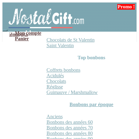
Aller
Aller
Promo !
Promo !
à
au
la
contenu
navigation
Mon compte
Bonbons
Panier
Chocolats de St Valentin
Saint Valentin
Top bonbons
Coffrets bonbons
Acidulés
Chocolats
Réglisse
Guimauve / Marshmallow
Bonbons par époque
Anciens
Bonbons des années 60
Bonbons des années 70
Bonbons des années 80
Bonbons des années 90