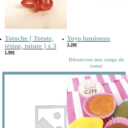
Totoche ( Totote,
Yoyo lumineux
tétine, tutute ) x 3
3,20
€
1,90
€
Découvrez nos coups de
coeur