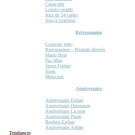
Casse-tête
Loisirs créatifs
Jeux de 54 cartes
Jeux d’exterieur
Retrogaming
Consoles retro
Retrogaming – Produits dérivés
Mario Bros
Pac-Man
Street Fighter
Sonic
Minecraft
Anniversaire
Anniversaire Enfant
Anniversaire Dinosaure
Anniversaire Licorne
Anniversaire Pirate
Bonbon Enfant
Anniversaire Adulte
Tendances