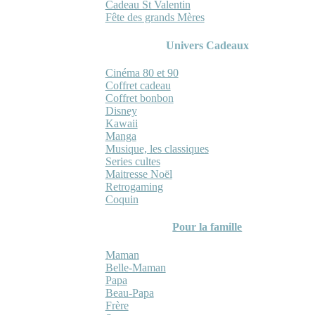
Cadeau St Valentin
Fête des grands Mères
Univers Cadeaux
Cinéma 80 et 90
Coffret cadeau
Coffret bonbon
Disney
Kawaii
Manga
Musique, les classiques
Series cultes
Maitresse Noël
Retrogaming
Coquin
Pour la famille
Maman
Belle-Maman
Papa
Beau-Papa
Frère