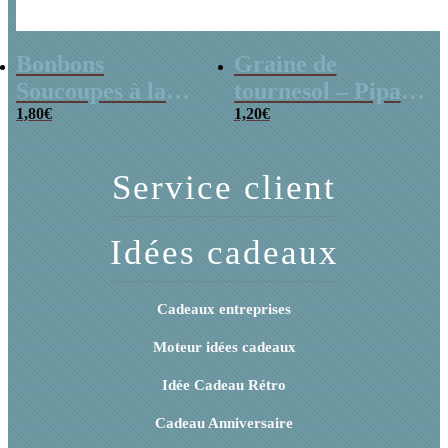
Bonbons
Graine de
Soucoupes à la
tournesol – Pipas
poudre (x20)
1,80
€
x 3
1,20
€
Service client
Idées cadeaux
Cadeaux entreprises
Moteur idées cadeaux
Idée Cadeau Rétro
Cadeau Anniversaire