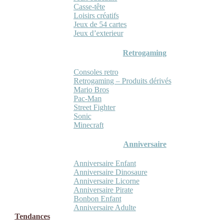
Casse-tête
Loisirs créatifs
Jeux de 54 cartes
Jeux d’exterieur
Retrogaming
Consoles retro
Retrogaming – Produits dérivés
Mario Bros
Pac-Man
Street Fighter
Sonic
Minecraft
Anniversaire
Anniversaire Enfant
Anniversaire Dinosaure
Anniversaire Licorne
Anniversaire Pirate
Bonbon Enfant
Anniversaire Adulte
Tendances