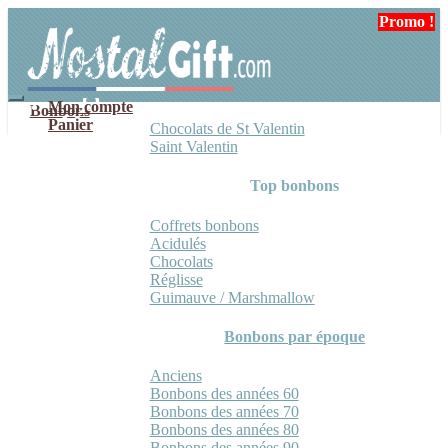
Aller
Aller
Promo !
à
au
la
contenu
navigation
Mon compte
Bonbons
Panier
Chocolats de St Valentin
Saint Valentin
Top bonbons
Coffrets bonbons
Acidulés
Chocolats
Réglisse
Guimauve / Marshmallow
Bonbons par époque
Anciens
Bonbons des années 60
Bonbons des années 70
Bonbons des années 80
Bonbons des années 90