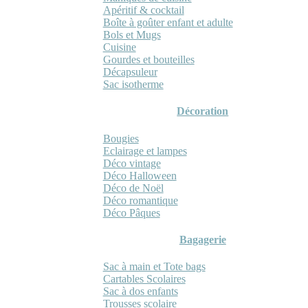
Apéritif & cocktail
Boîte à goûter enfant et adulte
Bols et Mugs
Cuisine
Gourdes et bouteilles
Décapsuleur
Sac isotherme
Décoration
Bougies
Eclairage et lampes
Déco vintage
Déco Halloween
Déco de Noël
Déco romantique
Déco Pâques
Bagagerie
Sac à main et Tote bags
Cartables Scolaires
Sac à dos enfants
Trousses scolaire