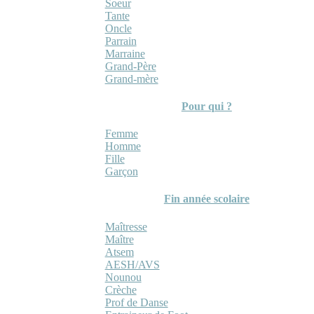
Soeur
Tante
Oncle
Parrain
Marraine
Grand-Père
Grand-mère
Pour qui ?
Femme
Homme
Fille
Garçon
Fin année scolaire
Maîtresse
Maître
Atsem
AESH/AVS
Nounou
Crèche
Prof de Danse