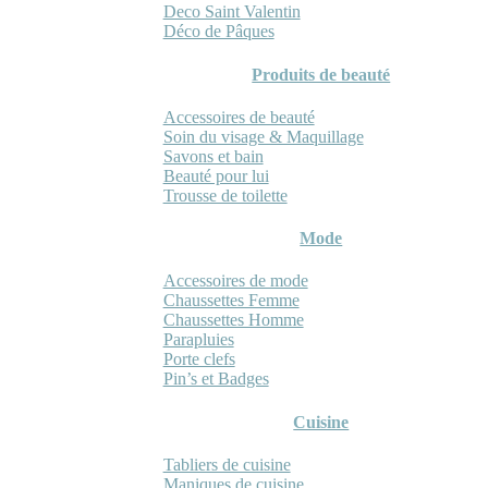
Deco Saint Valentin
Déco de Pâques
Produits de beauté
Accessoires de beauté
Soin du visage & Maquillage
Savons et bain
Beauté pour lui
Trousse de toilette
Mode
Accessoires de mode
Chaussettes Femme
Chaussettes Homme
Parapluies
Porte clefs
Pin’s et Badges
Cuisine
Tabliers de cuisine
Maniques de cuisine