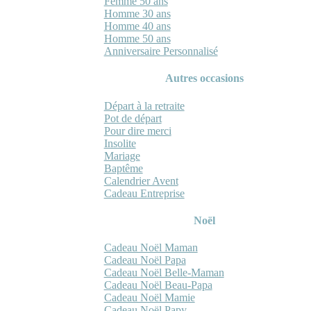
Femme 50 ans
Homme 30 ans
Homme 40 ans
Homme 50 ans
Anniversaire Personnalisé
Autres occasions
Départ à la retraite
Pot de départ
Pour dire merci
Insolite
Mariage
Baptême
Calendrier Avent
Cadeau Entreprise
Noël
Cadeau Noël Maman
Cadeau Noël Papa
Cadeau Noël Belle-Maman
Cadeau Noël Beau-Papa
Cadeau Noël Mamie
Cadeau Noël Papy