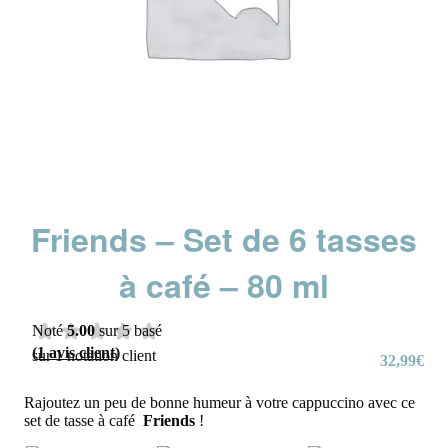
Friends – Set de 6 tasses
à café – 80 ml
Noté
5.00
sur 5 basé
(
1
avis client)
sur
1
notation client
32,99
€
Rajoutez un peu de bonne humeur à votre cappuccino avec ce
set de tasse à café
Friends
!