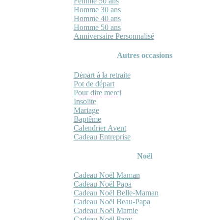
Femme 50 ans
Homme 30 ans
Homme 40 ans
Homme 50 ans
Anniversaire Personnalisé
Autres occasions
Départ à la retraite
Pot de départ
Pour dire merci
Insolite
Mariage
Baptême
Calendrier Avent
Cadeau Entreprise
Noël
Cadeau Noël Maman
Cadeau Noël Papa
Cadeau Noël Belle-Maman
Cadeau Noël Beau-Papa
Cadeau Noël Mamie
Cadeau Noël Papy