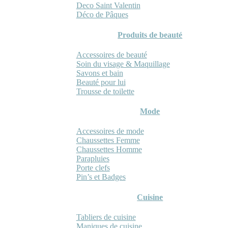
Deco Saint Valentin
Déco de Pâques
Produits de beauté
Accessoires de beauté
Soin du visage & Maquillage
Savons et bain
Beauté pour lui
Trousse de toilette
Mode
Accessoires de mode
Chaussettes Femme
Chaussettes Homme
Parapluies
Porte clefs
Pin’s et Badges
Cuisine
Tabliers de cuisine
Maniques de cuisine