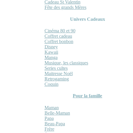
Cadeau St Valentin
Fête des grands Mères
Univers Cadeaux
Cinéma 80 et 90
Coffret cadeau
Coffret bonbon
Disney
Kawaii
Manga
Musique, les classiques
Series cultes
Maitresse Noël
Retrogaming
Coquin
Pour la famille
Maman
Belle-Maman
Papa
Beau-Papa
Frère