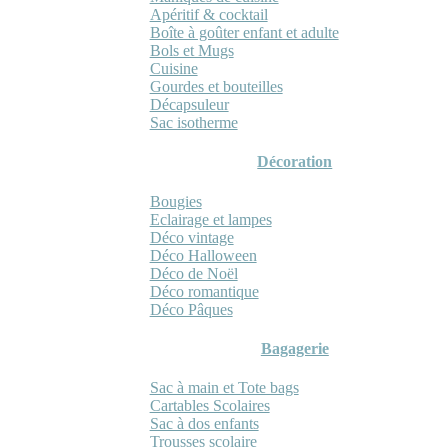
Apéritif & cocktail
Boîte à goûter enfant et adulte
Bols et Mugs
Cuisine
Gourdes et bouteilles
Décapsuleur
Sac isotherme
Décoration
Bougies
Eclairage et lampes
Déco vintage
Déco Halloween
Déco de Noël
Déco romantique
Déco Pâques
Bagagerie
Sac à main et Tote bags
Cartables Scolaires
Sac à dos enfants
Trousses scolaire