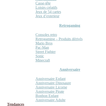
Casse-tête
Loisirs créatifs
Jeux de 54 cartes
Jeux d’exterieur
Retrogaming
Consoles retro
Retrogaming – Produits dérivés
Mario Bros
Pac-Man
Street Fighter
Sonic
Minecraft
Anniversaire
Anniversaire Enfant
Anniversaire Dinosaure
Anniversaire Licorne
Anniversaire Pirate
Bonbon Enfant
Anniversaire Adulte
Tendances