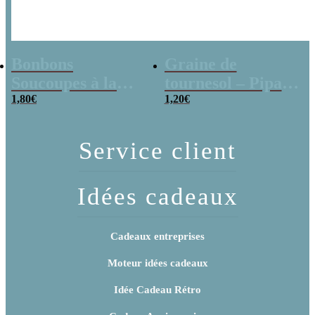
Bonbons
Graine de
Soucoupes à la
tournesol – Pipas
poudre (x20)
1,80
€
x 3
1,20
€
Service client
Idées cadeaux
Cadeaux entreprises
Moteur idées cadeaux
Idée Cadeau Rétro