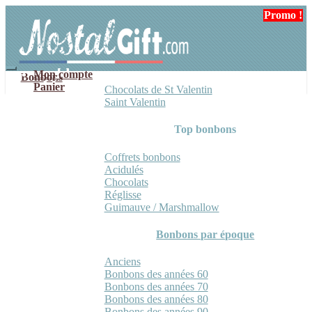
Aller
Aller
Promo !
à
au
la
contenu
navigation
Mon compte
Bonbons
Panier
Chocolats de St Valentin
Saint Valentin
Top bonbons
Coffrets bonbons
Acidulés
Chocolats
Réglisse
Guimauve / Marshmallow
Bonbons par époque
Anciens
Bonbons des années 60
Bonbons des années 70
Bonbons des années 80
Bonbons des années 90