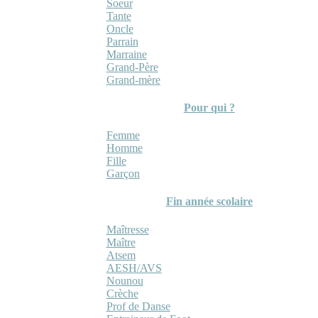
Soeur
Tante
Oncle
Parrain
Marraine
Grand-Père
Grand-mère
Pour qui ?
Femme
Homme
Fille
Garçon
Fin année scolaire
Maîtresse
Maître
Atsem
AESH/AVS
Nounou
Crèche
Prof de Danse