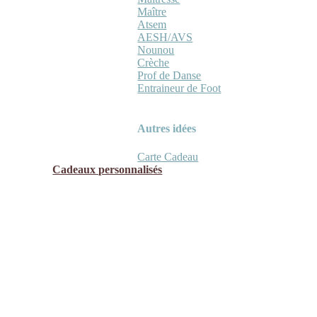
Maître
Atsem
AESH/AVS
Nounou
Crèche
Prof de Danse
Entraineur de Foot
Autres idées
Carte Cadeau
Cadeaux personnalisés