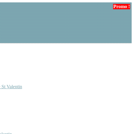
Promo !
Promo !
 St Valentin