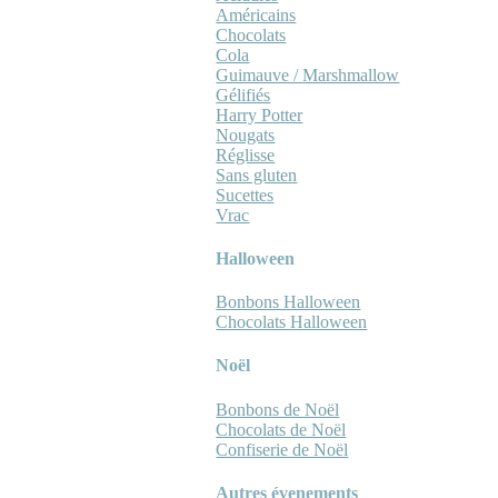
Américains
Chocolats
Cola
Guimauve / Marshmallow
Gélifiés
Harry Potter
Nougats
Réglisse
Sans gluten
Sucettes
Vrac
Halloween
Bonbons Halloween
Chocolats Halloween
Noël
Bonbons de Noël
Chocolats de Noël
Confiserie de Noël
Autres évenements