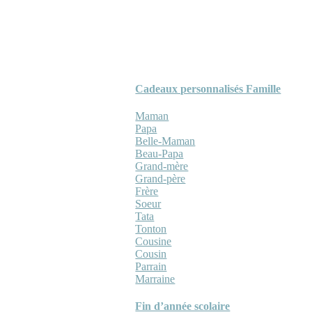
Cadeaux personnalisés Famille
Maman
Papa
Belle-Maman
Beau-Papa
Grand-mère
Grand-père
Frère
Soeur
Tata
Tonton
Cousine
Cousin
Parrain
Marraine
Fin d’année scolaire