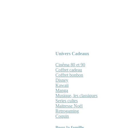
Univers Cadeaux
Cinéma 80 et 90
Coffret cadeau
Coffret bonbon
Disney
Kawaii
Manga
Musique, les classiques
Series cultes
Maitresse Noël
Retrogaming
Coquin
Pour la famille