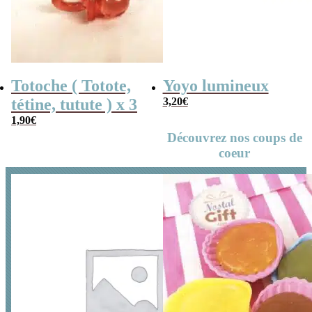
Totoche ( Totote,
Yoyo lumineux
tétine, tutute ) x 3
3,20
€
1,90
€
Découvrez nos coups de
coeur