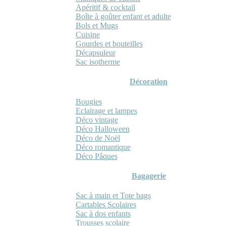
Apéritif & cocktail
Boîte à goûter enfant et adulte
Bols et Mugs
Cuisine
Gourdes et bouteilles
Décapsuleur
Sac isotherme
Décoration
Bougies
Eclairage et lampes
Déco vintage
Déco Halloween
Déco de Noël
Déco romantique
Déco Pâques
Bagagerie
Sac à main et Tote bags
Cartables Scolaires
Sac à dos enfants
Trousses scolaire