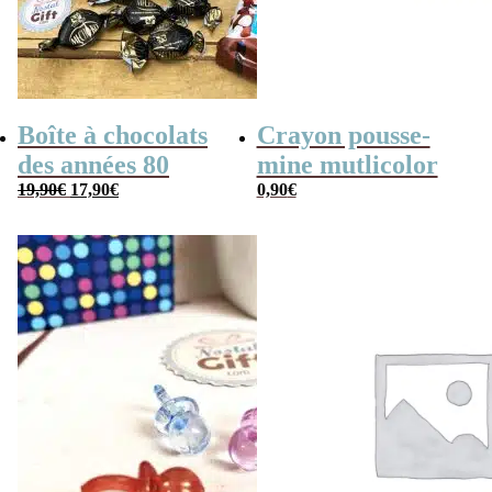
Boîte à chocolats
Crayon pousse-
des années 80
mine mutlicolor
Le
Le
19,90
€
17,90
€
0,90
€
prix
prix
initial
actuel
était :
est :
19,90€.
17,90€.