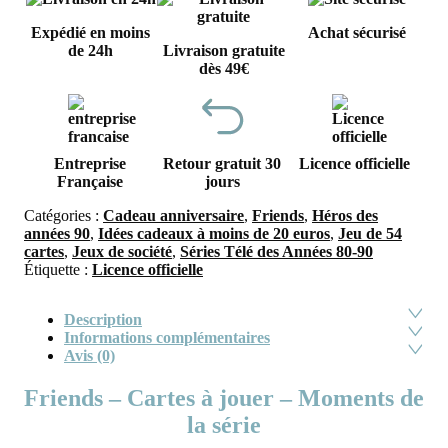
Expédié en moins
Achat sécurisé
de 24h
Livraison gratuite
dès 49€
Entreprise
Retour gratuit 30
Licence officielle
Française
jours
Catégories :
Cadeau anniversaire
,
Friends
,
Héros des
années 90
,
Idées cadeaux à moins de 20 euros
,
Jeu de 54
cartes
,
Jeux de société
,
Séries Télé des Années 80-90
Étiquette :
Licence officielle
Description
Informations complémentaires
Avis (0)
Friends – Cartes à jouer – Moments de
la série