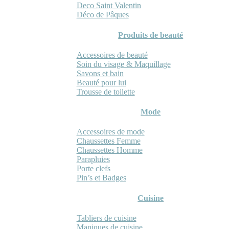
Deco Saint Valentin
Déco de Pâques
Produits de beauté
Accessoires de beauté
Soin du visage & Maquillage
Savons et bain
Beauté pour lui
Trousse de toilette
Mode
Accessoires de mode
Chaussettes Femme
Chaussettes Homme
Parapluies
Porte clefs
Pin’s et Badges
Cuisine
Tabliers de cuisine
Maniques de cuisine