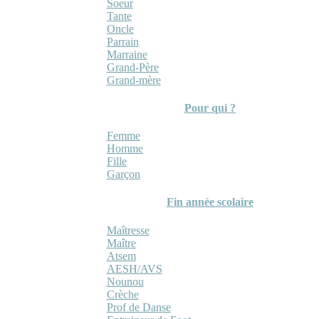
Soeur
Tante
Oncle
Parrain
Marraine
Grand-Père
Grand-mère
Pour qui ?
Femme
Homme
Fille
Garçon
Fin année scolaire
Maîtresse
Maître
Atsem
AESH/AVS
Nounou
Crèche
Prof de Danse