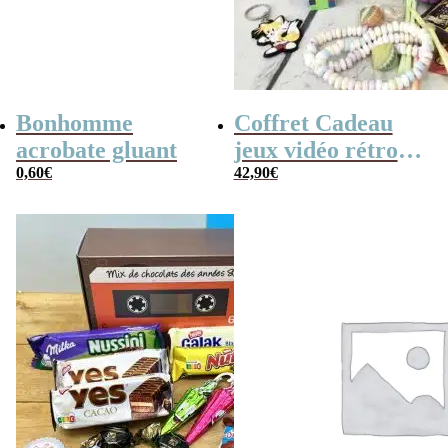
Bonhomme
Coffret Cadeau
acrobate gluant
jeux vidéo rétro
0,60
€
(avec sa console de
42,90
€
poche retro)