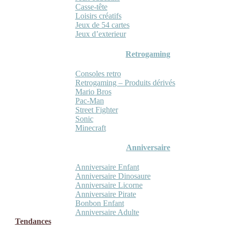
Casse-tête
Loisirs créatifs
Jeux de 54 cartes
Jeux d’exterieur
Retrogaming
Consoles retro
Retrogaming – Produits dérivés
Mario Bros
Pac-Man
Street Fighter
Sonic
Minecraft
Anniversaire
Anniversaire Enfant
Anniversaire Dinosaure
Anniversaire Licorne
Anniversaire Pirate
Bonbon Enfant
Anniversaire Adulte
Tendances