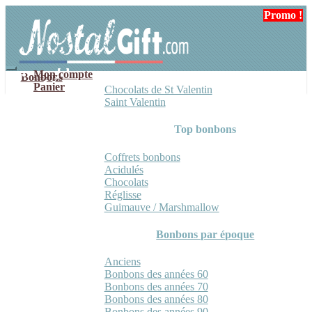
Aller
Aller
Promo !
Promo !
à
au
la
contenu
navigation
Mon compte
Bonbons
Panier
Chocolats de St Valentin
Saint Valentin
Top bonbons
Coffrets bonbons
Acidulés
Chocolats
Réglisse
Guimauve / Marshmallow
Bonbons par époque
Anciens
Bonbons des années 60
Bonbons des années 70
Bonbons des années 80
Bonbons des années 90