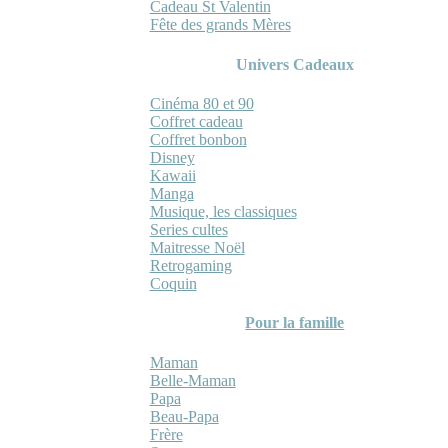
Cadeau St Valentin
Fête des grands Mères
Univers Cadeaux
Cinéma 80 et 90
Coffret cadeau
Coffret bonbon
Disney
Kawaii
Manga
Musique, les classiques
Series cultes
Maitresse Noël
Retrogaming
Coquin
Pour la famille
Maman
Belle-Maman
Papa
Beau-Papa
Frère