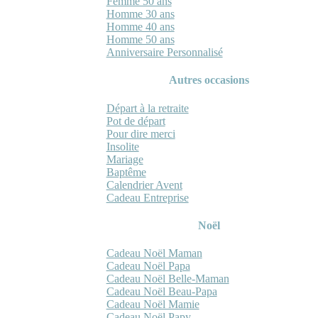
Femme 50 ans
Homme 30 ans
Homme 40 ans
Homme 50 ans
Anniversaire Personnalisé
Autres occasions
Départ à la retraite
Pot de départ
Pour dire merci
Insolite
Mariage
Baptême
Calendrier Avent
Cadeau Entreprise
Noël
Cadeau Noël Maman
Cadeau Noël Papa
Cadeau Noël Belle-Maman
Cadeau Noël Beau-Papa
Cadeau Noël Mamie
Cadeau Noël Papy