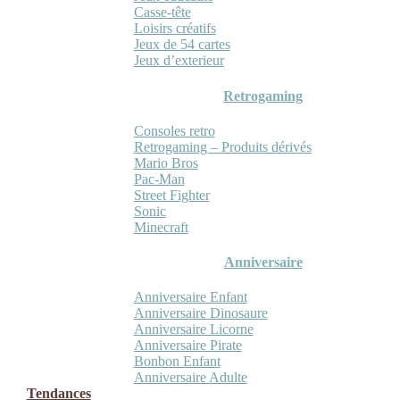
Casse-tête
Loisirs créatifs
Jeux de 54 cartes
Jeux d’exterieur
Retrogaming
Consoles retro
Retrogaming – Produits dérivés
Mario Bros
Pac-Man
Street Fighter
Sonic
Minecraft
Anniversaire
Anniversaire Enfant
Anniversaire Dinosaure
Anniversaire Licorne
Anniversaire Pirate
Bonbon Enfant
Anniversaire Adulte
Tendances