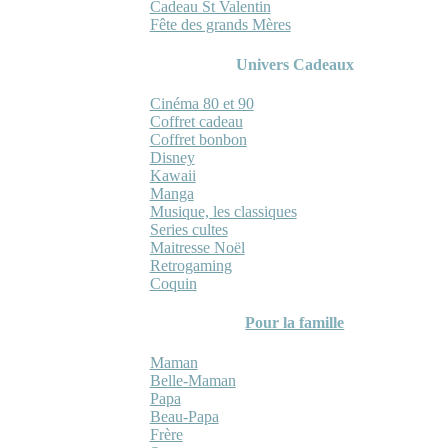
Cadeau St Valentin
Fête des grands Mères
Univers Cadeaux
Cinéma 80 et 90
Coffret cadeau
Coffret bonbon
Disney
Kawaii
Manga
Musique, les classiques
Series cultes
Maitresse Noël
Retrogaming
Coquin
Pour la famille
Maman
Belle-Maman
Papa
Beau-Papa
Frère