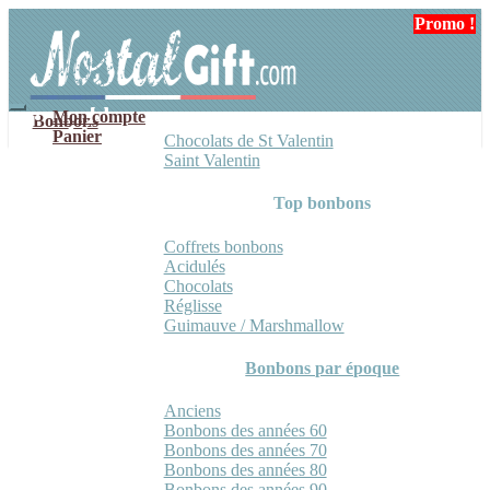
Aller
Aller
Promo !
à
au
la
contenu
navigation
Mon compte
Bonbons
Panier
Chocolats de St Valentin
Saint Valentin
Top bonbons
Coffrets bonbons
Acidulés
Chocolats
Réglisse
Guimauve / Marshmallow
Bonbons par époque
Anciens
Bonbons des années 60
Bonbons des années 70
Bonbons des années 80
Bonbons des années 90