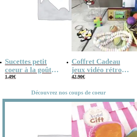
Sucettes petit
Coffret Cadeau
coeur à la goût
jeux vidéo rétro
cerise x5
1,49
€
(avec sa console de
42,90
€
poche retro)
Découvrez nos coups de coeur