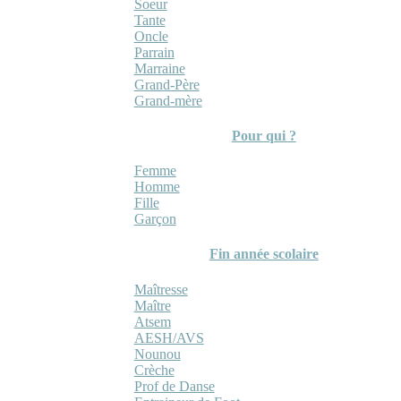
Soeur
Tante
Oncle
Parrain
Marraine
Grand-Père
Grand-mère
Pour qui ?
Femme
Homme
Fille
Garçon
Fin année scolaire
Maîtresse
Maître
Atsem
AESH/AVS
Nounou
Crèche
Prof de Danse