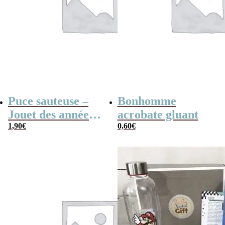
Puce sauteuse –
Bonhomme
Jouet des années
acrobate gluant
80
1,90
€
0,60
€