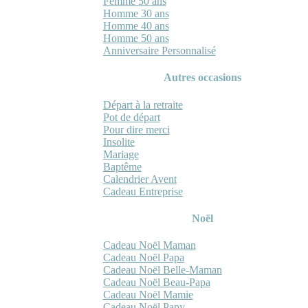
Femme 50 ans
Homme 30 ans
Homme 40 ans
Homme 50 ans
Anniversaire Personnalisé
Autres occasions
Départ à la retraite
Pot de départ
Pour dire merci
Insolite
Mariage
Baptême
Calendrier Avent
Cadeau Entreprise
Noël
Cadeau Noël Maman
Cadeau Noël Papa
Cadeau Noël Belle-Maman
Cadeau Noël Beau-Papa
Cadeau Noël Mamie
Cadeau Noël Papy