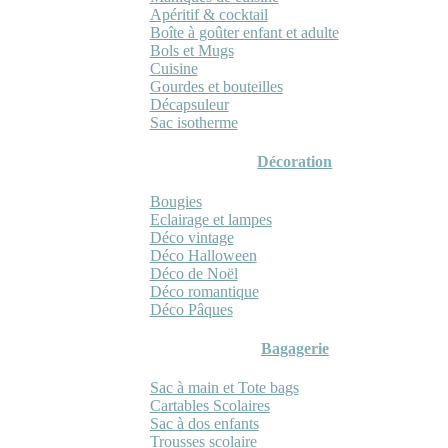
Apéritif & cocktail
Boîte à goûter enfant et adulte
Bols et Mugs
Cuisine
Gourdes et bouteilles
Décapsuleur
Sac isotherme
Décoration
Bougies
Eclairage et lampes
Déco vintage
Déco Halloween
Déco de Noël
Déco romantique
Déco Pâques
Bagagerie
Sac à main et Tote bags
Cartables Scolaires
Sac à dos enfants
Trousses scolaire