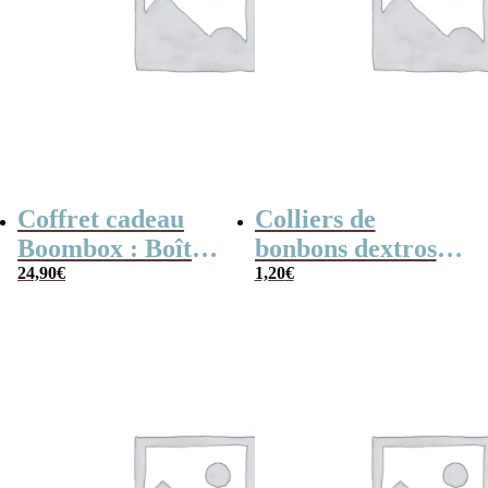
Coffret cadeau
Colliers de
Boombox : Boîte
bonbons dextrose
bonbons des
24,90
€
x2
1,20
€
années 80 –
Coffret bonbon