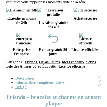
vont juste vous rappelez les moments culte de la série.
Expédié en moins
Achat sécurisé
de 24h
Livraison gratuite
dès 49€
Entreprise
Retour gratuit 30
Licence officielle
Française
jours
Catégories :
Friends
,
Héros Cultes
,
Idées cadeaux
,
Séries
Télé des Années 80-90
Étiquette :
Licence officielle
Description
Informations complémentaires
Avis (2)
Friends – bracelet et charms en argent
plaqué