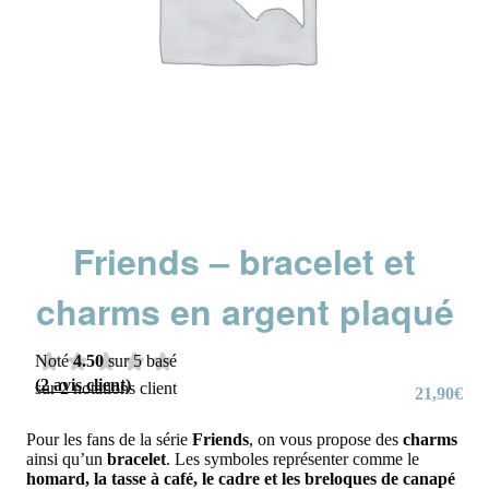
Friends – bracelet et
charms en argent plaqué
Noté
4.50
sur 5 basé
(
2
avis client)
sur
2
notations client
21,90
€
Pour les fans de la série
Friends
, on vous propose des
charms
ainsi qu’un
bracelet
. Les
symboles représenter comme le
homard, la tasse à café, le cadre et les breloques de canapé