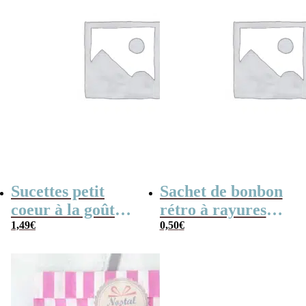
Sucettes petit
Sachet de bonbon
coeur à la goût
rétro à rayures
cerise x5
1,49
€
roses et blanches
0,50
€
x1