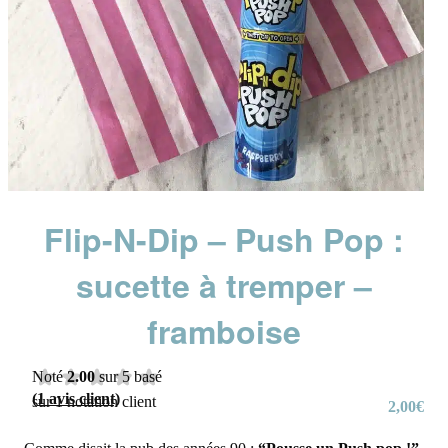
Flip-N-Dip – Push Pop :
sucette à tremper –
framboise
Noté
2.00
sur 5 basé
(
1
avis client)
sur
1
notation client
2,00
€