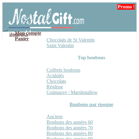
Aller
Aller
Promo !
à
au
la
contenu
navigation
Mon compte
Bonbons
Panier
Chocolats de St Valentin
Saint Valentin
Top bonbons
Coffrets bonbons
Acidulés
Chocolats
Réglisse
Guimauve / Marshmallow
Bonbons par époque
Anciens
Bonbons des années 60
Bonbons des années 70
Bonbons des années 80
Bonbons des années 90