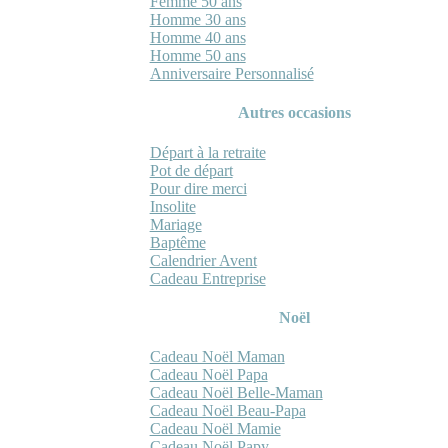
Femme 50 ans
Homme 30 ans
Homme 40 ans
Homme 50 ans
Anniversaire Personnalisé
Autres occasions
Départ à la retraite
Pot de départ
Pour dire merci
Insolite
Mariage
Baptême
Calendrier Avent
Cadeau Entreprise
Noël
Cadeau Noël Maman
Cadeau Noël Papa
Cadeau Noël Belle-Maman
Cadeau Noël Beau-Papa
Cadeau Noël Mamie
Cadeau Noël Papy