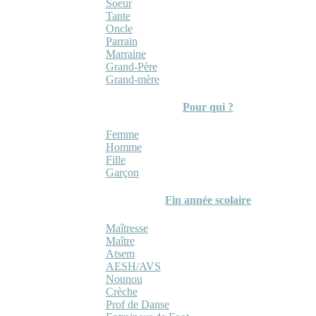
Soeur
Tante
Oncle
Parrain
Marraine
Grand-Père
Grand-mère
Pour qui ?
Femme
Homme
Fille
Garçon
Fin année scolaire
Maîtresse
Maître
Atsem
AESH/AVS
Nounou
Crèche
Prof de Danse