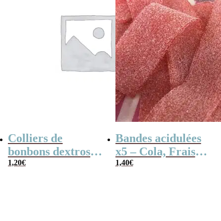
Colliers de
Bandes acidulées
bonbons dextrose
x5 – Cola, Fraise,
x2
1,20
€
Framboise,
1,40
€
Pomme, 4
couleurs