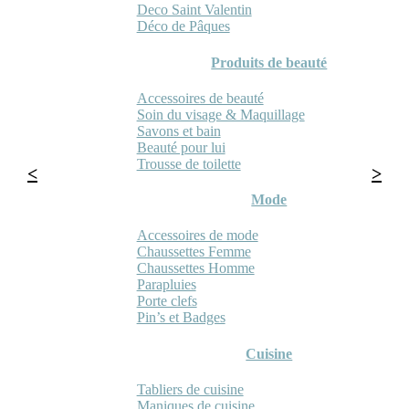
Deco Saint Valentin
Déco de Pâques
Produits de beauté
Accessoires de beauté
Soin du visage & Maquillage
Savons et bain
Beauté pour lui
Trousse de toilette
Mode
Accessoires de mode
Chaussettes Femme
Chaussettes Homme
Parapluies
Porte clefs
Pin’s et Badges
Cuisine
Tabliers de cuisine
Maniques de cuisine