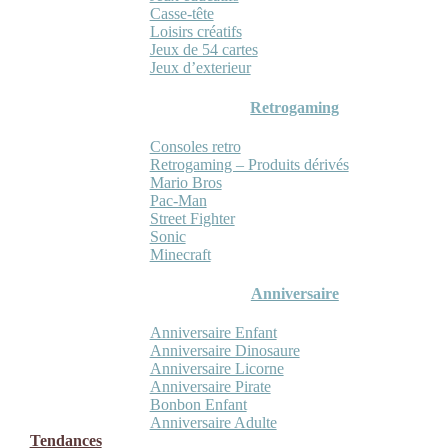
Casse-tête
Loisirs créatifs
Jeux de 54 cartes
Jeux d’exterieur
Retrogaming
Consoles retro
Retrogaming – Produits dérivés
Mario Bros
Pac-Man
Street Fighter
Sonic
Minecraft
Anniversaire
Anniversaire Enfant
Anniversaire Dinosaure
Anniversaire Licorne
Anniversaire Pirate
Bonbon Enfant
Anniversaire Adulte
Tendances