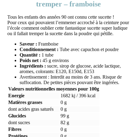
tremper – framboise
Tous les enfants des années 90 ont connu cette sucette !
Pour ceux qui pouvaient l’emmener accroché à la ceinture pour
l’école comment oublier cette fantastique sucette super ludique
ou il fallait tremper la sucette dans la poudre qui pétille.
Saveur :
Framboise
Conditionnement :
Tube avec capuchon et poudre
Quantité :
1 tube
Poids net :
45 g environs
Ingrédients :
sucre, sirop de glucose, acide lactique,
aromes, colorants: E120, E150d, E153
Avertissement : Interdit au moins de 3 ans. Risque de
suffocation. De petites pièces pouvant être ingérées.
Valeurs nutritionnelles moyennes pour 100g
Energie
1682 kj / 396 kcal
Matières grasses
0 g
dont acides gras saturés
0 g
Glucides
99 g
dont sucres
82 g
Fibres
0 g
Protéines
0 g