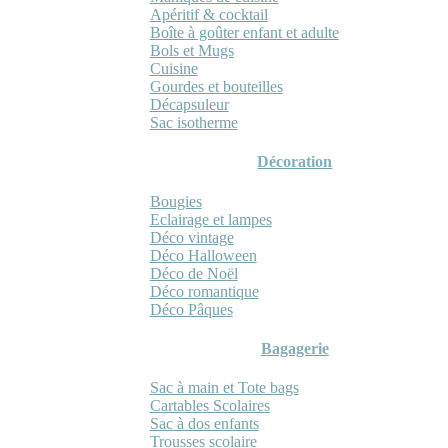
Apéritif & cocktail
Boîte à goûter enfant et adulte
Bols et Mugs
Cuisine
Gourdes et bouteilles
Décapsuleur
Sac isotherme
Décoration
Bougies
Eclairage et lampes
Déco vintage
Déco Halloween
Déco de Noël
Déco romantique
Déco Pâques
Bagagerie
Sac à main et Tote bags
Cartables Scolaires
Sac à dos enfants
Trousses scolaire