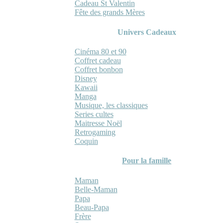
Cadeau St Valentin
Fête des grands Mères
Univers Cadeaux
Cinéma 80 et 90
Coffret cadeau
Coffret bonbon
Disney
Kawaii
Manga
Musique, les classiques
Series cultes
Maitresse Noël
Retrogaming
Coquin
Pour la famille
Maman
Belle-Maman
Papa
Beau-Papa
Frère