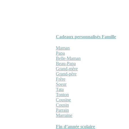
Cadeaux personnalisés Famille
Maman
Papa
Belle-Maman
Beau-Papa
Grand-mère
Grand-père
Frère
Soeur
Tata
Tonton
Cousine
Cousin
Parrain
Marraine
Fin d’année scolaire