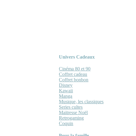
Univers Cadeaux
Cinéma 80 et 90
Coffret cadeau
Coffret bonbon
Disney
Kawaii
Manga
Musique, les classiques
Series cultes
Maitresse Noël
Retrogaming
Coquin
Pour la famille