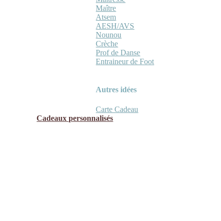
Maître
Atsem
AESH/AVS
Nounou
Crèche
Prof de Danse
Entraineur de Foot
Autres idées
Carte Cadeau
Cadeaux personnalisés