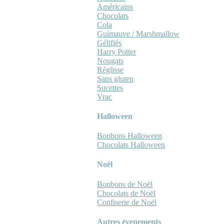
Américains
Chocolats
Cola
Guimauve / Marshmallow
Gélifiés
Harry Potter
Nougats
Réglisse
Sans gluten
Sucettes
Vrac
Halloween
Bonbons Halloween
Chocolats Halloween
Noël
Bonbons de Noël
Chocolats de Noël
Confiserie de Noël
Autres évenements