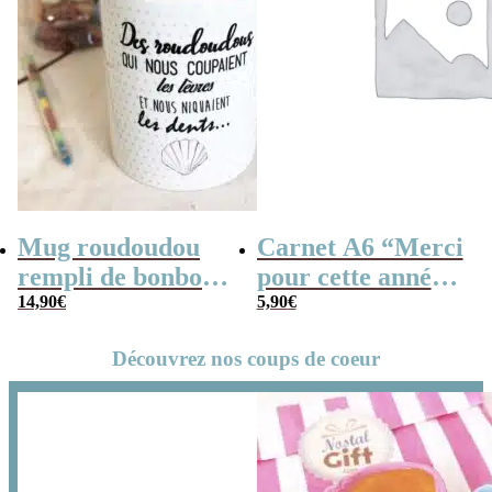
Mug roudoudou
Carnet A6 “Merci
rempli de bonbons
pour cette année”
rétro
14,90
€
– Cadeau
5,90
€
maîtresse, de fin
Découvrez nos coups de coeur
d’année…