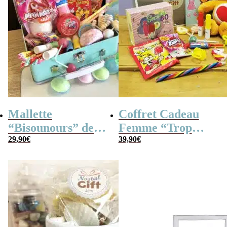
Mallette
Coffret Cadeau
“Bisounours” des
Femme “Trop
années 80 remplie
29,90
€
Mignon”
39,90
€
de bonbons