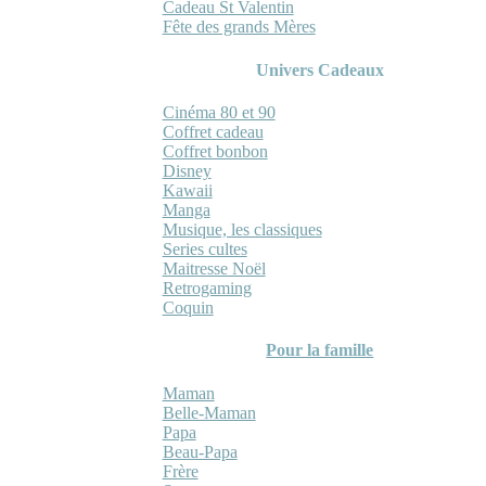
Cadeau St Valentin
Fête des grands Mères
Univers Cadeaux
Cinéma 80 et 90
Coffret cadeau
Coffret bonbon
Disney
Kawaii
Manga
Musique, les classiques
Series cultes
Maitresse Noël
Retrogaming
Coquin
Pour la famille
Maman
Belle-Maman
Papa
Beau-Papa
Frère