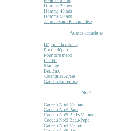
Femme 50 ans
Homme 30 ans
Homme 40 ans
Homme 50 ans
Anniversaire Personnalisé
Autres occasions
Départ à la retraite
Pot de départ
Pour dire merci
Insolite
Mariage
Baptême
Calendrier Avent
Cadeau Entreprise
Noël
Cadeau Noël Maman
Cadeau Noël Papa
Cadeau Noël Belle-Maman
Cadeau Noël Beau-Papa
Cadeau Noël Mamie
Cadeau Noël Papy