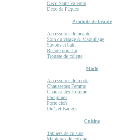
Deco Saint Valentin
Déco de Pâques
Produits de beauté
Accessoires de beauté
Soin du visage & Maquillage
Savons et bain
Beauté pour lui
Trousse de toilette
Mode
Accessoires de mode
Chaussettes Femme
Chaussettes Homme
Parapluies
Porte clefs
Pin’s et Badges
Cuisine
Tabliers de cuisine
Maniques de cuisine