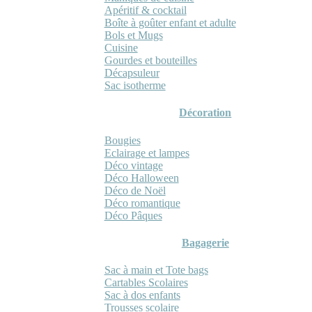
Apéritif & cocktail
Boîte à goûter enfant et adulte
Bols et Mugs
Cuisine
Gourdes et bouteilles
Décapsuleur
Sac isotherme
Décoration
Bougies
Eclairage et lampes
Déco vintage
Déco Halloween
Déco de Noël
Déco romantique
Déco Pâques
Bagagerie
Sac à main et Tote bags
Cartables Scolaires
Sac à dos enfants
Trousses scolaire