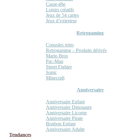
Casse-tête
Loisirs créatifs
Jeux de 54 cartes
Jeux d’exterieur
Retrogaming
Consoles retro
Retrogaming – Produits dérivés
Mario Bros
Pac-Man
Street Fighter
Sonic
Minecraft
Anniversaire
Anniversaire Enfant
Anniversaire Dinosaure
Anniversaire Licorne
Anniversaire Pirate
Bonbon Enfant
Anniversaire Adulte
Tendances