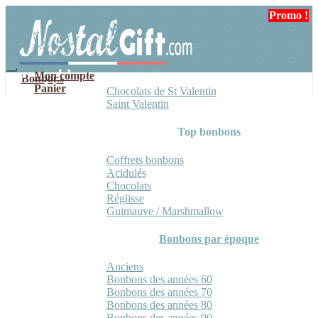
Aller
Aller
Promo !
Promo !
à
au
la
contenu
navigation
Mon compte
Bonbons
Panier
Chocolats de St Valentin
Saint Valentin
Top bonbons
Coffrets bonbons
Acidulés
Chocolats
Réglisse
Guimauve / Marshmallow
Bonbons par époque
Anciens
Bonbons des années 60
Bonbons des années 70
Bonbons des années 80
Bonbons des années 90