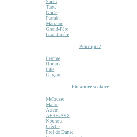
Soeur
Tante
Oncle
Parrain
Marraine
Grand-Père
Grand-mère
Pour qui ?
Femme
Homme
Fille
Garçon
Fin année scolaire
Maîtresse
Maître
Atsem
AESH/AVS
Nounou
Crèche
Prof de Danse