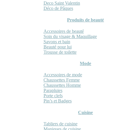
Deco Saint Valentin
Déco de Pâques
Produits de beauté
Accessoires de beauté
Soin du visage & Maquillage
Savons et bain
Beauté pour lui
Trousse de toilette
Mode
Accessoires de mode
Chaussettes Femme
Chaussettes Homme
Parapluies
Porte clefs
Pin’s et Badges
Cuisine
Tabliers de cuisine
Maniques de cuisine