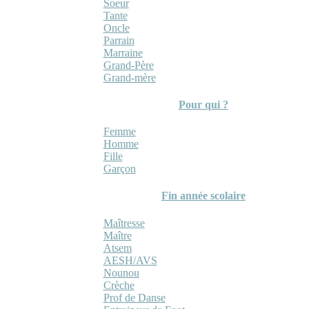
Soeur
Tante
Oncle
Parrain
Marraine
Grand-Père
Grand-mère
Pour qui ?
Femme
Homme
Fille
Garçon
Fin année scolaire
Maîtresse
Maître
Atsem
AESH/AVS
Nounou
Crèche
Prof de Danse