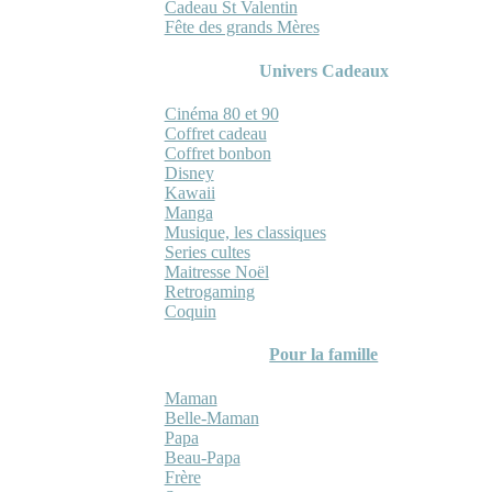
Cadeau St Valentin
Fête des grands Mères
Univers Cadeaux
Cinéma 80 et 90
Coffret cadeau
Coffret bonbon
Disney
Kawaii
Manga
Musique, les classiques
Series cultes
Maitresse Noël
Retrogaming
Coquin
Pour la famille
Maman
Belle-Maman
Papa
Beau-Papa
Frère