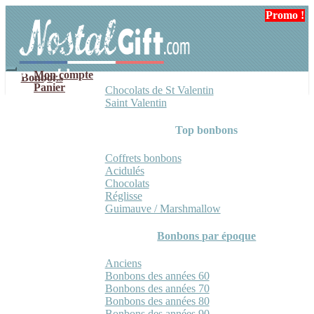
Aller
Aller
Promo !
Promo !
Promo !
à
au
la
contenu
navigation
Mon compte
Bonbons
Panier
Chocolats de St Valentin
Saint Valentin
Top bonbons
Coffrets bonbons
Acidulés
Chocolats
Réglisse
Guimauve / Marshmallow
Bonbons par époque
Anciens
Bonbons des années 60
Bonbons des années 70
Bonbons des années 80
Bonbons des années 90