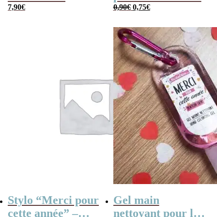
Le
Le
Cahier de
7,90
€
0,90
€
0,75
€
prix
prix
vacances rétro
initial
actuel
était :
est :
0,90€.
0,75€.
Stylo “Merci pour
Gel main
cette année” –
nettoyant pour les