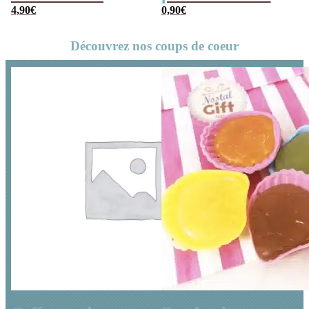
Cadeau maîtresse
4,90
€
– Collection
0,90
€
– Collection
florale
Découvrez nos coups de coeur
florale