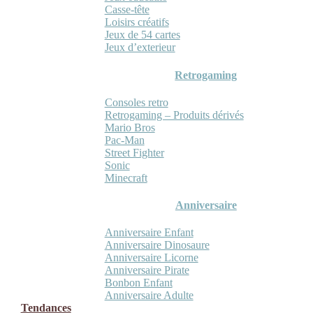
Casse-tête
Loisirs créatifs
Jeux de 54 cartes
Jeux d’exterieur
Retrogaming
Consoles retro
Retrogaming – Produits dérivés
Mario Bros
Pac-Man
Street Fighter
Sonic
Minecraft
Anniversaire
Anniversaire Enfant
Anniversaire Dinosaure
Anniversaire Licorne
Anniversaire Pirate
Bonbon Enfant
Anniversaire Adulte
Tendances