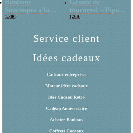
Bonbons
Graine de
Soucoupes à la
tournesol – Pipas
poudre (x20)
1,80
€
x 3
1,20
€
Service client
Idées cadeaux
Cadeaux entreprises
Moteur idées cadeaux
Idée Cadeau Rétro
Cadeau Anniversaire
Acheter Bonbons
Coffrets Cadeaux