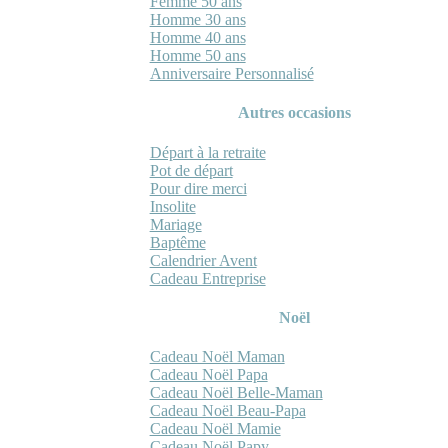
Femme 50 ans
Homme 30 ans
Homme 40 ans
Homme 50 ans
Anniversaire Personnalisé
Autres occasions
Départ à la retraite
Pot de départ
Pour dire merci
Insolite
Mariage
Baptême
Calendrier Avent
Cadeau Entreprise
Noël
Cadeau Noël Maman
Cadeau Noël Papa
Cadeau Noël Belle-Maman
Cadeau Noël Beau-Papa
Cadeau Noël Mamie
Cadeau Noël Papy