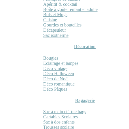
Apéritif & cocktail
Boîte à goûter enfant et adulte
Bols et Mugs
Cuisine
Gourdes et bouteilles
Décapsuleur
Sac isotherme
Décoration
Bougies
Eclairage et lampes
Déco vintage
Déco Halloween
Déco de Noël
Déco romantique
Déco Pâques
Bagagerie
Sac à main et Tote bags
Cartables Scolaires
Sac à dos enfants
Trousses scolaire