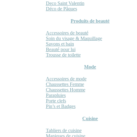
Deco Saint Valentin
Déco de Pâques
Produits de beauté
Accessoires de beauté
Soin du visage & Maquillage
Savons et bain
Beauté pour lui
Trousse de toilette
Mode
Accessoires de mode
Chaussettes Femme
Chaussettes Homme
Parapluies
Porte clefs
Pin’s et Badges
Cuisine
Tabliers de cuisine
Maniques de cuisine