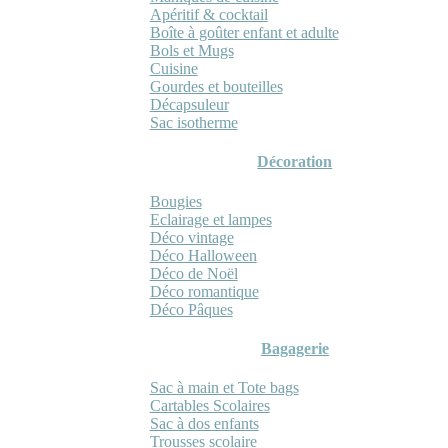
Apéritif & cocktail
Boîte à goûter enfant et adulte
Bols et Mugs
Cuisine
Gourdes et bouteilles
Décapsuleur
Sac isotherme
Décoration
Bougies
Eclairage et lampes
Déco vintage
Déco Halloween
Déco de Noël
Déco romantique
Déco Pâques
Bagagerie
Sac à main et Tote bags
Cartables Scolaires
Sac à dos enfants
Trousses scolaire