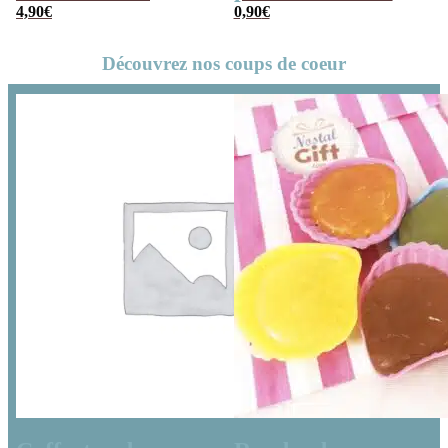
Cadeau maîtresse
4,90
€
– Collection
0,90
€
– Collection
florale
Découvrez nos coups de coeur
florale