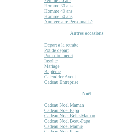
Femme 50 ans
Homme 30 ans
Homme 40 ans
Homme 50 ans
Anniversaire Personnalisé
Autres occasions
Départ à la retraite
Pot de départ
Pour dire merci
Insolite
Mariage
Baptême
Calendrier Avent
Cadeau Entreprise
Noël
Cadeau Noël Maman
Cadeau Noël Papa
Cadeau Noël Belle-Maman
Cadeau Noël Beau-Papa
Cadeau Noël Mamie
Cadeau Noël Papy