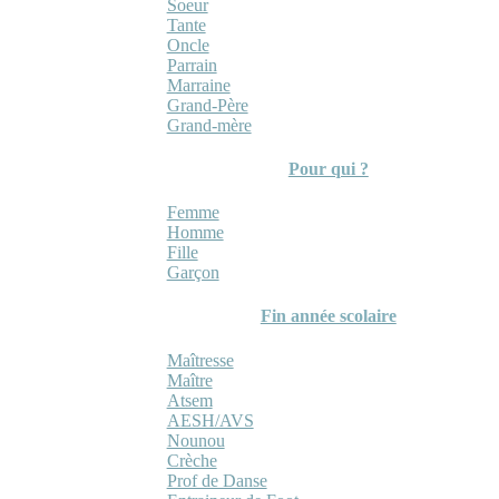
Soeur
Tante
Oncle
Parrain
Marraine
Grand-Père
Grand-mère
Pour qui ?
Femme
Homme
Fille
Garçon
Fin année scolaire
Maîtresse
Maître
Atsem
AESH/AVS
Nounou
Crèche
Prof de Danse