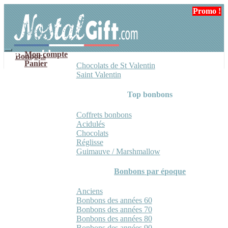
Aller
Aller
Promo !
Promo !
Promo !
à
au
la
contenu
navigation
Mon compte
Bonbons
Panier
Chocolats de St Valentin
Saint Valentin
Top bonbons
Coffrets bonbons
Acidulés
Chocolats
Réglisse
Guimauve / Marshmallow
Bonbons par époque
Anciens
Bonbons des années 60
Bonbons des années 70
Bonbons des années 80
Bonbons des années 90