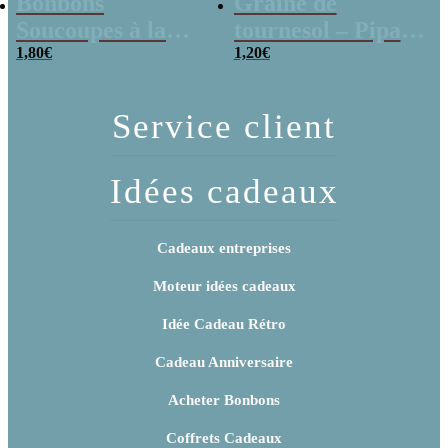
Bonbons
Graine de
Soucoupes à la
tournesol – Pipas
poudre (x20)
1,80
€
x 3
1,20
€
Service client
Idées cadeaux
Cadeaux entreprises
Moteur idées cadeaux
Idée Cadeau Rétro
Cadeau Anniversaire
Acheter Bonbons
Coffrets Cadeaux