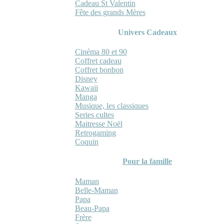
Cadeau St Valentin
Fête des grands Mères
Univers Cadeaux
Cinéma 80 et 90
Coffret cadeau
Coffret bonbon
Disney
Kawaii
Manga
Musique, les classiques
Series cultes
Maitresse Noël
Retrogaming
Coquin
Pour la famille
Maman
Belle-Maman
Papa
Beau-Papa
Frère