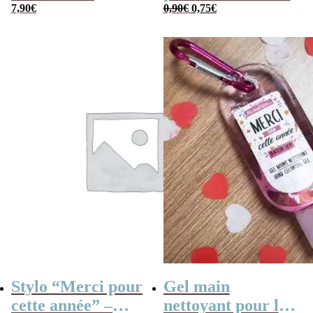
Le
Le
Cahier de
7,90
€
0,90
€
0,75
€
prix
prix
initial
actuel
vacances rétro
était :
est :
0,90€.
0,75€.
Stylo “Merci pour
Gel main
cette année” –
nettoyant pour les