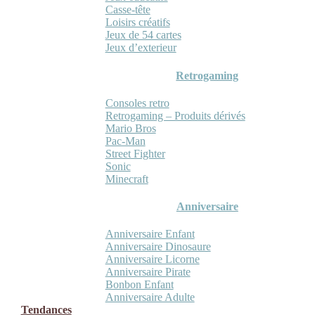
Casse-tête
Loisirs créatifs
Jeux de 54 cartes
Jeux d’exterieur
Retrogaming
Consoles retro
Retrogaming – Produits dérivés
Mario Bros
Pac-Man
Street Fighter
Sonic
Minecraft
Anniversaire
Anniversaire Enfant
Anniversaire Dinosaure
Anniversaire Licorne
Anniversaire Pirate
Bonbon Enfant
Anniversaire Adulte
Tendances