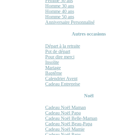
Femme 50 ans
Homme 30 ans
Homme 40 ans
Homme 50 ans
Anniversaire Personnalisé
Autres occasions
Départ à la retraite
Pot de départ
Pour dire merci
Insolite
Mariage
Baptême
Calendrier Avent
Cadeau Entreprise
Noël
Cadeau Noël Maman
Cadeau Noël Papa
Cadeau Noël Belle-Maman
Cadeau Noël Beau-Papa
Cadeau Noël Mamie
Cadeau Noël Papy