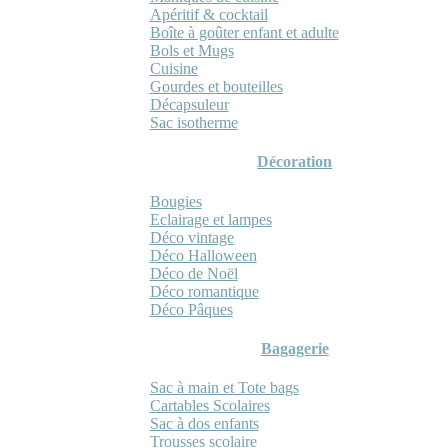
Apéritif & cocktail
Boîte à goûter enfant et adulte
Bols et Mugs
Cuisine
Gourdes et bouteilles
Décapsuleur
Sac isotherme
Décoration
Bougies
Eclairage et lampes
Déco vintage
Déco Halloween
Déco de Noël
Déco romantique
Déco Pâques
Bagagerie
Sac à main et Tote bags
Cartables Scolaires
Sac à dos enfants
Trousses scolaire