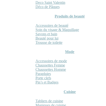
Deco Saint Valentin
Déco de Pâques
Produits de beauté
Accessoires de beauté
Soin du visage & Maquillage
Savons et bain
Beauté pour lui
Trousse de toilette
Mode
Accessoires de mode
Chaussettes Femme
Chaussettes Homme
Parapluies
Porte clefs
Pin’s et Badges
Cuisine
Tabliers de cuisine
Maniques de cuisine