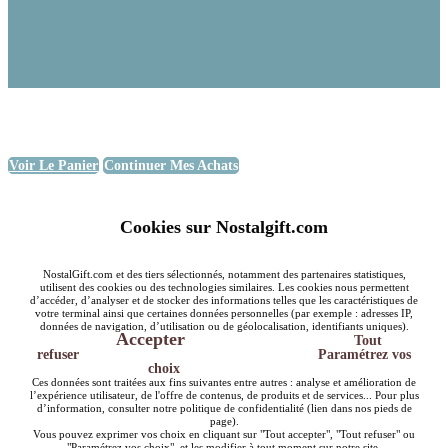
Voir Le Panier
Continuer Mes Achats
Cookies sur Nostalgift.com
NostalGift.com et des tiers sélectionnés, notamment des partenaires statistiques,
utilisent des cookies ou des technologies similaires. Les cookies nous permettent
d’accéder, d’analyser et de stocker des informations telles que les caractéristiques de
votre terminal ainsi que certaines données personnelles (par exemple : adresses IP,
données de navigation, d’utilisation ou de géolocalisation, identifiants uniques).
Accepter
Tout
refuser
Paramétrez vos
choix
Ces données sont traitées aux fins suivantes entre autres : analyse et amélioration de
l’expérience utilisateur, de l'offre de contenus, de produits et de services... Pour plus
d’information, consulter notre politique de confidentialité (lien dans nos pieds de
page).
Vous pouvez exprimer vos choix en cliquant sur "Tout accepter", "Tout refuser" ou
"Paramétrez vos choix", et les modifier à tout moment sur notre site.