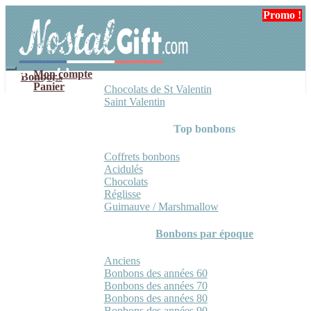
Aller
Aller
Promo !
à
au
la
contenu
navigation
Mon compte
Bonbons
Panier
Chocolats de St Valentin
Saint Valentin
Top bonbons
Coffrets bonbons
Acidulés
Chocolats
Réglisse
Guimauve / Marshmallow
Bonbons par époque
Anciens
Bonbons des années 60
Bonbons des années 70
Bonbons des années 80
Bonbons des années 90