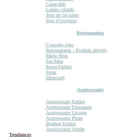
Casse-tête
Loisirs créatifs
Jeux de 54 cartes
Jeux d’exterieur
Retrogaming
Consoles retro
Retrogaming – Produits dérivés
Mario Bros
Pac-Man
Street Fighter
Sonic
Minecraft
Anniversaire
Anniversaire Enfant
Anniversaire Dinosaure
Anniversaire Licorne
Anniversaire Pirate
Bonbon Enfant
Anniversaire Adulte
Tendances