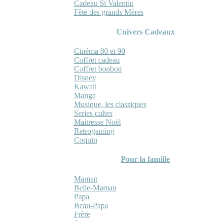
Cadeau St Valentin
Fête des grands Mères
Univers Cadeaux
Cinéma 80 et 90
Coffret cadeau
Coffret bonbon
Disney
Kawaii
Manga
Musique, les classiques
Series cultes
Maitresse Noël
Retrogaming
Coquin
Pour la famille
Maman
Belle-Maman
Papa
Beau-Papa
Frère