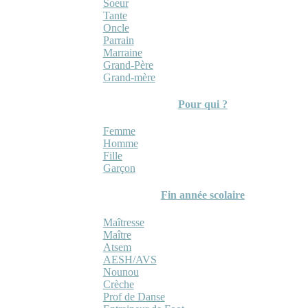
Soeur
Tante
Oncle
Parrain
Marraine
Grand-Père
Grand-mère
Pour qui ?
Femme
Homme
Fille
Garçon
Fin année scolaire
Maîtresse
Maître
Atsem
AESH/AVS
Nounou
Crèche
Prof de Danse