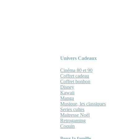
Univers Cadeaux
Cinéma 80 et 90
Coffret cadeau
Coffret bonbon
Disney
Kawaii
Manga
Musique, les classiques
Series cultes
Maitresse Noël
Retrogaming
Coquin
Pour la famille