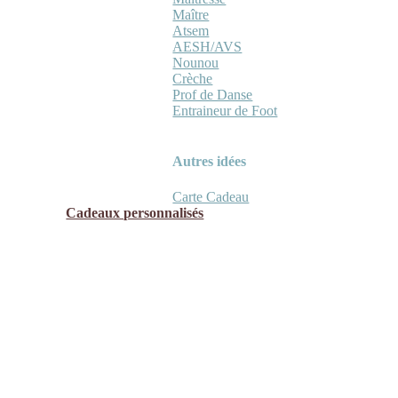
Maître
Atsem
AESH/AVS
Nounou
Crèche
Prof de Danse
Entraineur de Foot
Autres idées
Carte Cadeau
Cadeaux personnalisés