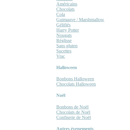
Américains
Chocolats
Cola
Guimauve / Marshmallow
Gélifiés
Harry Potter
Nougats
Réglisse
Sans gluten
Sucettes
Vrac
Halloween
Bonbons Halloween
Chocolats Halloween
Noël
Bonbons de Noël
Chocolats de Noël
Confiserie de Noël
Autres évenements