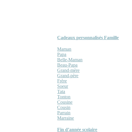
Cadeaux personnalisés Famille
Maman
Papa
Belle-Maman
Beau-Papa
Grand-mère
Grand-père
Frère
Soeur
Tata
Tonton
Cousine
Cousin
Parrain
Marraine
Fin d’année scolaire