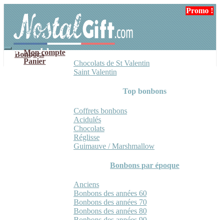
Aller
Aller
Promo !
Promo !
à
au
la
contenu
navigation
Mon compte
Bonbons
Panier
Chocolats de St Valentin
Saint Valentin
Top bonbons
Coffrets bonbons
Acidulés
Chocolats
Réglisse
Guimauve / Marshmallow
Bonbons par époque
Anciens
Bonbons des années 60
Bonbons des années 70
Bonbons des années 80
Bonbons des années 90