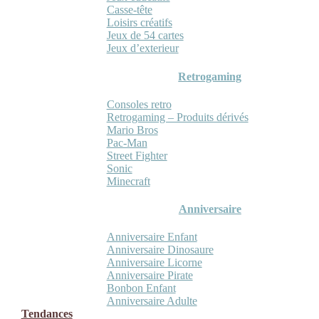
Casse-tête
Loisirs créatifs
Jeux de 54 cartes
Jeux d’exterieur
Retrogaming
Consoles retro
Retrogaming – Produits dérivés
Mario Bros
Pac-Man
Street Fighter
Sonic
Minecraft
Anniversaire
Anniversaire Enfant
Anniversaire Dinosaure
Anniversaire Licorne
Anniversaire Pirate
Bonbon Enfant
Anniversaire Adulte
Tendances