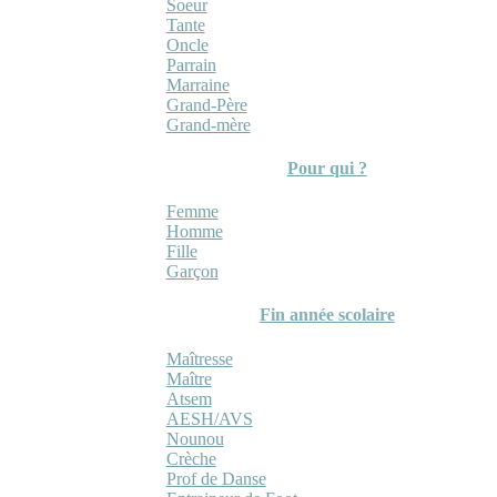
Soeur
Tante
Oncle
Parrain
Marraine
Grand-Père
Grand-mère
Pour qui ?
Femme
Homme
Fille
Garçon
Fin année scolaire
Maîtresse
Maître
Atsem
AESH/AVS
Nounou
Crèche
Prof de Danse