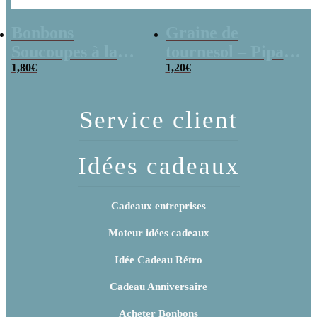
Bonbons
Graine de
Soucoupes à la
tournesol – Pipas
poudre (x20)
1,80
€
x 3
1,20
€
Service client
Idées cadeaux
Cadeaux entreprises
Moteur idées cadeaux
Idée Cadeau Rétro
Cadeau Anniversaire
Acheter Bonbons