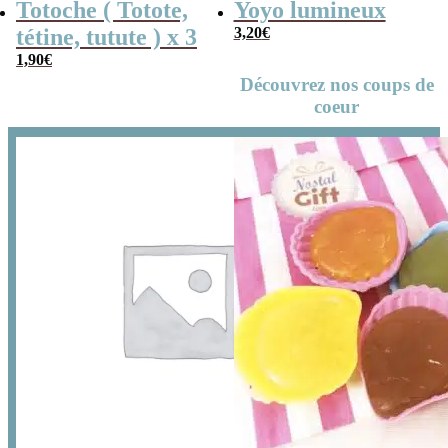
Totoche ( Totote,
Yoyo lumineux
tétine, tutute ) x 3
3,20
€
1,90
€
Découvrez nos coups de
coeur