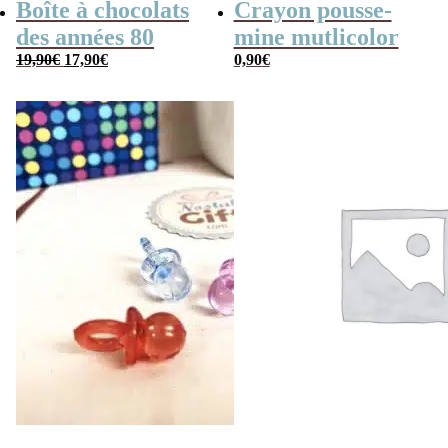
Boîte à chocolats
Crayon pousse-
des années 80
mine mutlicolor
Le
Le
19,90
€
17,90
€
0,90
€
prix
prix
initial
actuel
était :
est :
19,90€.
17,90€.