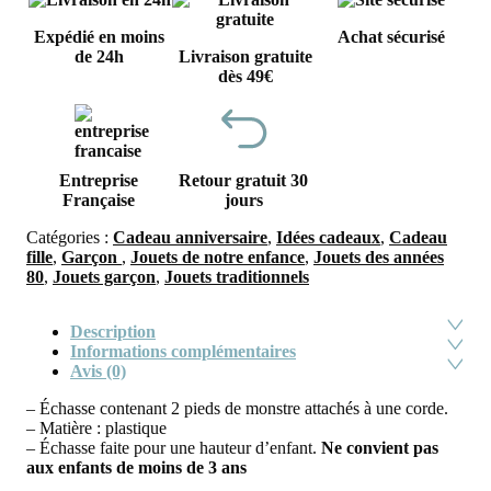
Expédié en moins
Achat sécurisé
de 24h
Livraison gratuite
dès 49€
Entreprise
Retour gratuit 30
Française
jours
Catégories :
Cadeau anniversaire
,
Idées cadeaux
,
Cadeau
fille
,
Garçon
,
Jouets de notre enfance
,
Jouets des années
80
,
Jouets garçon
,
Jouets traditionnels
Description
Informations complémentaires
Avis (0)
– Échasse contenant 2 pieds de monstre attachés à une corde.
– Matière : plastique
– Échasse faite pour une hauteur d’enfant.
Ne convient pas
aux enfants de moins de 3 ans