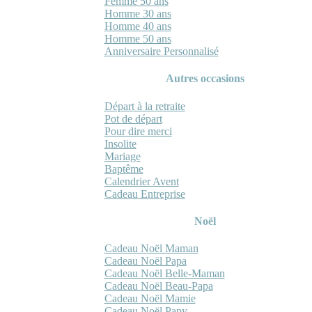
Femme 50 ans
Homme 30 ans
Homme 40 ans
Homme 50 ans
Anniversaire Personnalisé
Autres occasions
Départ à la retraite
Pot de départ
Pour dire merci
Insolite
Mariage
Baptême
Calendrier Avent
Cadeau Entreprise
Noël
Cadeau Noël Maman
Cadeau Noël Papa
Cadeau Noël Belle-Maman
Cadeau Noël Beau-Papa
Cadeau Noël Mamie
Cadeau Noël Papy