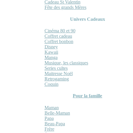
Cadeau St Valentin
Fête des grands Mères
Univers Cadeaux
Cinéma 80 et 90
Coffret cadeau
Coffret bonbon
Disney
Kawaii
Manga
Musique, les classiques
Series cultes
Maitresse Noël
Retrogaming
Coquin
Pour la famille
Maman
Belle-Maman
Papa
Beau-Papa
Frère