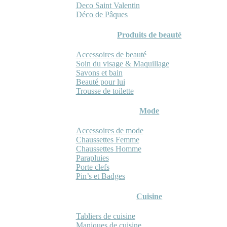
Deco Saint Valentin
Déco de Pâques
Produits de beauté
Accessoires de beauté
Soin du visage & Maquillage
Savons et bain
Beauté pour lui
Trousse de toilette
Mode
Accessoires de mode
Chaussettes Femme
Chaussettes Homme
Parapluies
Porte clefs
Pin’s et Badges
Cuisine
Tabliers de cuisine
Maniques de cuisine