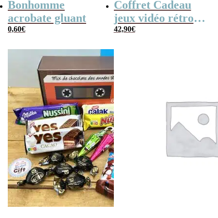
Bonhomme
Coffret Cadeau
acrobate gluant
jeux vidéo rétro
0,60
€
(avec sa console de
42,90
€
poche retro)