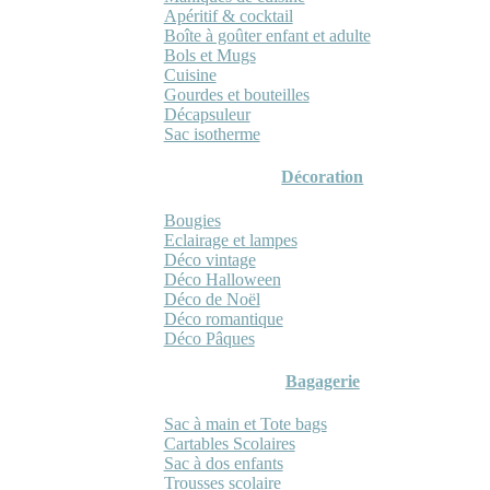
Apéritif & cocktail
Boîte à goûter enfant et adulte
Bols et Mugs
Cuisine
Gourdes et bouteilles
Décapsuleur
Sac isotherme
Décoration
Bougies
Eclairage et lampes
Déco vintage
Déco Halloween
Déco de Noël
Déco romantique
Déco Pâques
Bagagerie
Sac à main et Tote bags
Cartables Scolaires
Sac à dos enfants
Trousses scolaire