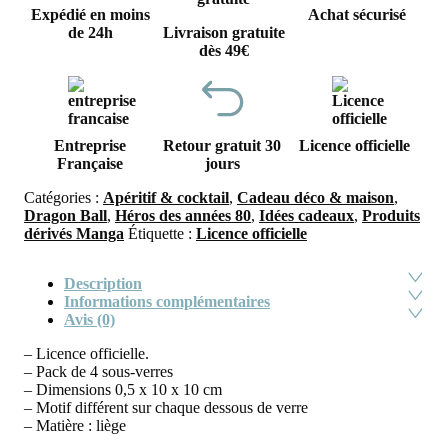
Expédié en moins
Achat sécurisé
de 24h
Livraison gratuite
dès 49€
Entreprise
Retour gratuit 30
Licence officielle
Française
jours
Catégories :
Apéritif & cocktail
,
Cadeau déco & maison
,
Dragon Ball
,
Héros des années 80
,
Idées cadeaux
,
Produits
dérivés Manga
Étiquette :
Licence officielle
Description
Informations complémentaires
Avis (0)
– Licence officielle.
– Pack de 4 sous-verres
– Dimensions 0,5 x 10 x 10 cm
– Motif différent sur chaque dessous de verre
– Matière : liège