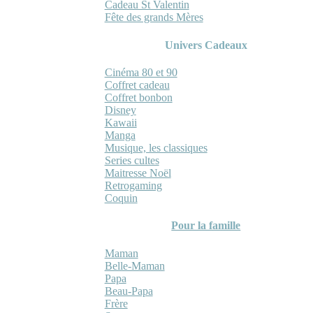
Cadeau St Valentin
Fête des grands Mères
Univers Cadeaux
Cinéma 80 et 90
Coffret cadeau
Coffret bonbon
Disney
Kawaii
Manga
Musique, les classiques
Series cultes
Maitresse Noël
Retrogaming
Coquin
Pour la famille
Maman
Belle-Maman
Papa
Beau-Papa
Frère