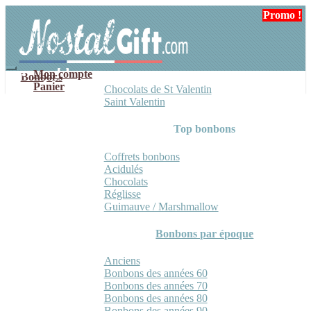
Aller
Aller
Promo !
à
au
la
contenu
navigation
Mon compte
Bonbons
Panier
Chocolats de St Valentin
Saint Valentin
Top bonbons
Coffrets bonbons
Acidulés
Chocolats
Réglisse
Guimauve / Marshmallow
Bonbons par époque
Anciens
Bonbons des années 60
Bonbons des années 70
Bonbons des années 80
Bonbons des années 90