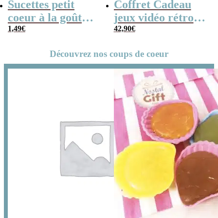
Sucettes petit
Coffret Cadeau
coeur à la goût
jeux vidéo rétro
cerise x5
1,49
€
(avec sa console de
42,90
€
poche retro)
Découvrez nos coups de coeur