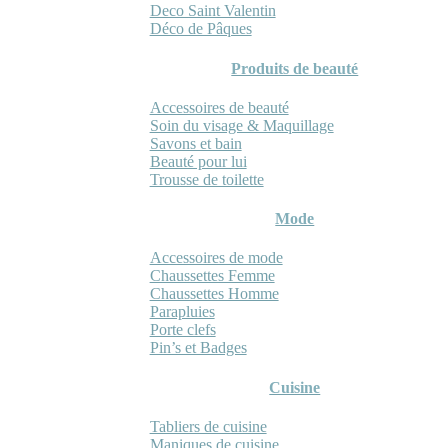
Deco Saint Valentin
Déco de Pâques
Produits de beauté
Accessoires de beauté
Soin du visage & Maquillage
Savons et bain
Beauté pour lui
Trousse de toilette
Mode
Accessoires de mode
Chaussettes Femme
Chaussettes Homme
Parapluies
Porte clefs
Pin’s et Badges
Cuisine
Tabliers de cuisine
Maniques de cuisine