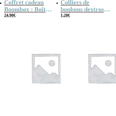
Coffret cadeau
Colliers de
Boombox : Boîte
bonbons dextrose
bonbons des
24,90
€
x2
1,20
€
années 80 –
Coffret bonbon