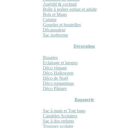
Apéritif & cocktail
Boîte à goûter enfant et adulte
Bols et Mugs
Cuisine
Gourdes et bouteilles
Décapsuleur
Sac isotherme
Décoration
Bougies
Eclairage et lampes
Déco vintage
Déco Halloween
Déco de Noël
Déco romantique
Déco Pâques
Bagagerie
Sac à main et Tote bags
Cartables Scolaires
Sac à dos enfants
Trousses scolaire