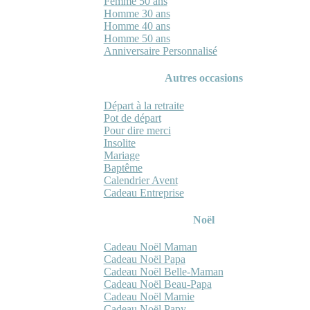
Femme 50 ans
Homme 30 ans
Homme 40 ans
Homme 50 ans
Anniversaire Personnalisé
Autres occasions
Départ à la retraite
Pot de départ
Pour dire merci
Insolite
Mariage
Baptême
Calendrier Avent
Cadeau Entreprise
Noël
Cadeau Noël Maman
Cadeau Noël Papa
Cadeau Noël Belle-Maman
Cadeau Noël Beau-Papa
Cadeau Noël Mamie
Cadeau Noël Papy