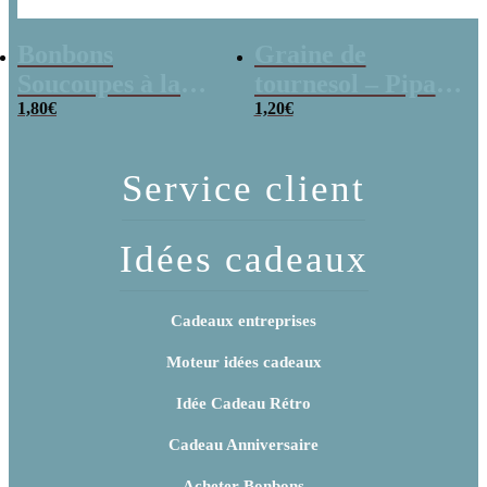
Bonbons
Graine de
Soucoupes à la
tournesol – Pipas
poudre (x20)
1,80
€
x 3
1,20
€
Service client
Idées cadeaux
Cadeaux entreprises
Moteur idées cadeaux
Idée Cadeau Rétro
Cadeau Anniversaire
Acheter Bonbons