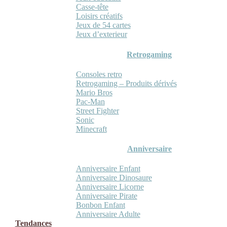
Casse-tête
Loisirs créatifs
Jeux de 54 cartes
Jeux d’exterieur
Retrogaming
Consoles retro
Retrogaming – Produits dérivés
Mario Bros
Pac-Man
Street Fighter
Sonic
Minecraft
Anniversaire
Anniversaire Enfant
Anniversaire Dinosaure
Anniversaire Licorne
Anniversaire Pirate
Bonbon Enfant
Anniversaire Adulte
Tendances