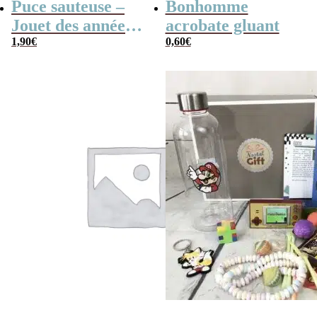
Puce sauteuse –
Bonhomme
Jouet des années
acrobate gluant
80
1,90
€
0,60
€