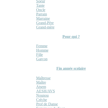
Soeur
Tante
Oncle
Parrain
Marraine
Grand-Père
Grand-mère
Pour qui ?
Femme
Homme
Fille
Garçon
Fin année scolaire
Maîtresse
Maître
Atsem
AESH/AVS
Nounou
Crèche
Prof de Danse