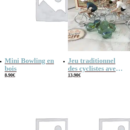
Mini Bowling en
Jeu traditionnel
bois
des cyclistes avec
8,90
€
billes – billes et
13,90
€
vélo