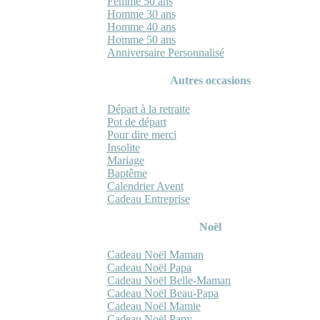
Femme 50 ans
Homme 30 ans
Homme 40 ans
Homme 50 ans
Anniversaire Personnalisé
Autres occasions
Départ à la retraite
Pot de départ
Pour dire merci
Insolite
Mariage
Baptême
Calendrier Avent
Cadeau Entreprise
Noël
Cadeau Noël Maman
Cadeau Noël Papa
Cadeau Noël Belle-Maman
Cadeau Noël Beau-Papa
Cadeau Noël Mamie
Cadeau Noël Papy