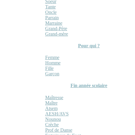
Soeur
Tante
Oncle
Parrain
Marraine
Grand-Père
Grand-mère
Pour qui ?
Femme
Homme
Fille
Garçon
Fin année scolaire
Maîtresse
Maître
Atsem
AESH/AVS
Nounou
Crèche
Prof de Danse