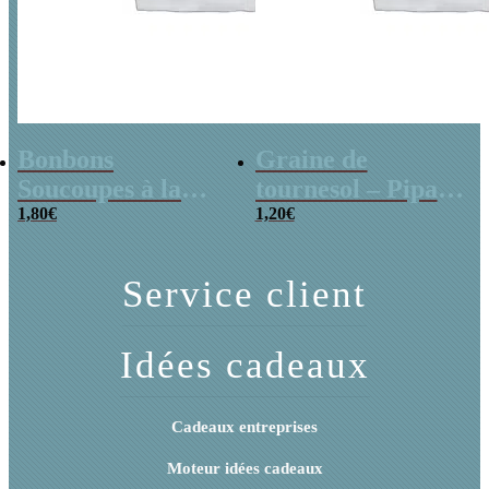
Bonbons
Graine de
Soucoupes à la
tournesol – Pipas
poudre (x20)
1,80
€
x 3
1,20
€
Service client
Idées cadeaux
Cadeaux entreprises
Moteur idées cadeaux