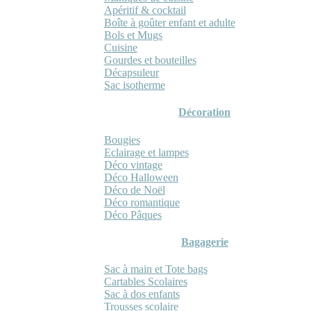
Apéritif & cocktail
Boîte à goûter enfant et adulte
Bols et Mugs
Cuisine
Gourdes et bouteilles
Décapsuleur
Sac isotherme
Décoration
Bougies
Eclairage et lampes
Déco vintage
Déco Halloween
Déco de Noël
Déco romantique
Déco Pâques
Bagagerie
Sac à main et Tote bags
Cartables Scolaires
Sac à dos enfants
Trousses scolaire