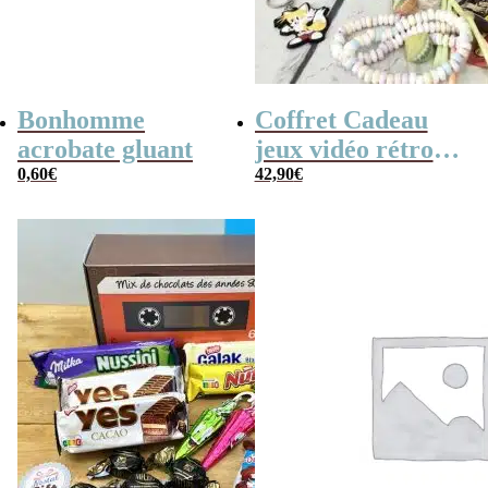
Bonhomme
Coffret Cadeau
acrobate gluant
jeux vidéo rétro
0,60
€
(avec sa console de
42,90
€
poche retro)