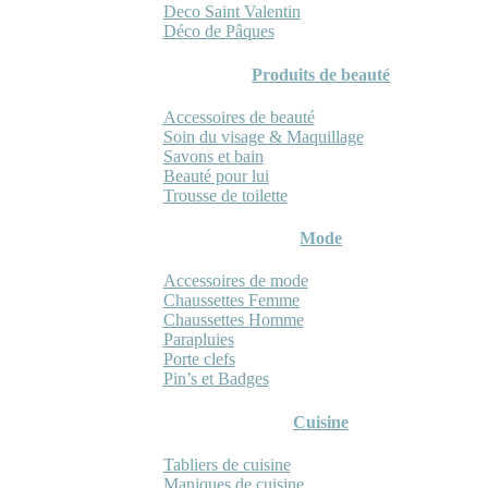
Deco Saint Valentin
Déco de Pâques
Produits de beauté
Accessoires de beauté
Soin du visage & Maquillage
Savons et bain
Beauté pour lui
Trousse de toilette
Mode
Accessoires de mode
Chaussettes Femme
Chaussettes Homme
Parapluies
Porte clefs
Pin’s et Badges
Cuisine
Tabliers de cuisine
Maniques de cuisine