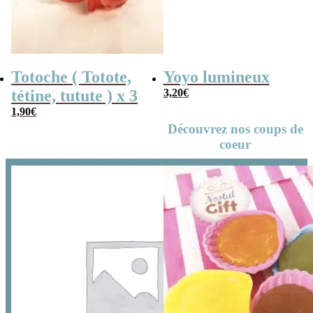
Totoche ( Totote,
Yoyo lumineux
tétine, tutute ) x 3
3,20
€
1,90
€
Découvrez nos coups de
coeur