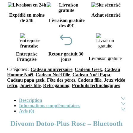
Expédié en moins
Achat sécurisé
de 24h
Livraison gratuite
dès 49€
Entreprise
Retour gratuit 30
Livraison gratuite
Française
jours
Catégories :
Cadeau anniversaire
,
Cadeau Geek
,
Cadeau
Homme Noël
,
Cadeau Noël fille
,
Cadeau Noël Papa
,
Cadeau papa geek
,
Fête des pères
,
Cadeau fille
,
Jeux vidéo
rétro
,
Jouets fille
,
Retrogaming
,
Produits technologiques
Description
Informations complémentaires
Avis (0)
Divoom Dotoo-Plus Rose – Bluetooth