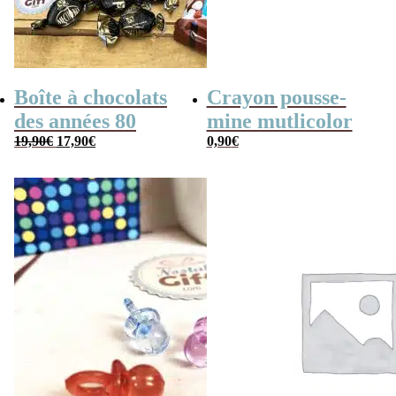
Boîte à chocolats
Crayon pousse-
des années 80
mine mutlicolor
Le
Le
19,90
€
17,90
€
0,90
€
prix
prix
initial
actuel
était :
est :
19,90€.
17,90€.