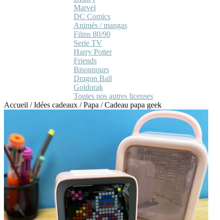
Marvel
DC Comics
Animés / mangas
Films 80/90
Serie TV
Harry Potter
Friends
Bisounours
Dragon Ball
Goldorak
Toutes nos autres licenses
Accueil
/
Idées cadeaux
/
Papa
/
Cadeau papa geek