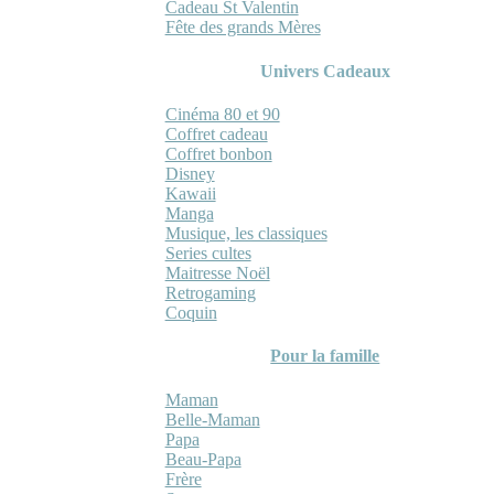
Cadeau St Valentin
Fête des grands Mères
Univers Cadeaux
Cinéma 80 et 90
Coffret cadeau
Coffret bonbon
Disney
Kawaii
Manga
Musique, les classiques
Series cultes
Maitresse Noël
Retrogaming
Coquin
Pour la famille
Maman
Belle-Maman
Papa
Beau-Papa
Frère