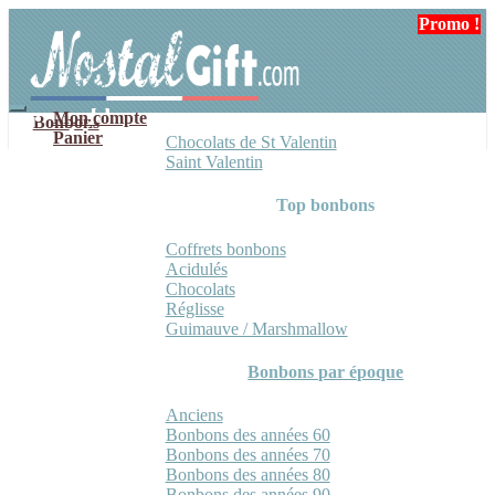
Aller
Aller
Promo !
Promo !
à
au
la
contenu
navigation
Mon compte
Bonbons
Panier
Chocolats de St Valentin
Saint Valentin
Top bonbons
Coffrets bonbons
Acidulés
Chocolats
Réglisse
Guimauve / Marshmallow
Bonbons par époque
Anciens
Bonbons des années 60
Bonbons des années 70
Bonbons des années 80
Bonbons des années 90