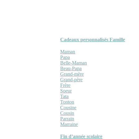
Cadeaux personnalisés Famille
Maman
Papa
Belle-Maman
Beau-Papa
Grand-mère
Grand-père
Frère
Soeur
Tata
Tonton
Cousine
Cousin
Parrain
Marraine
Fin d’année scolaire