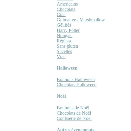
Américains
Chocolats
Cola
Guimauve / Marshmallow
Gélifiés
Harry Potter
Nougats
Réglisse
Sans gluten
Sucettes
Vrac
Halloween
Bonbons Halloween
Chocolats Halloween
Noël
Bonbons de Noël
Chocolats de Noël
Confiserie de Noël
Autres évenements