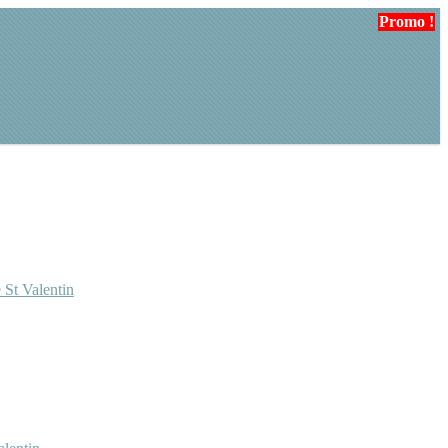
Promo !
Promo !
 St Valentin