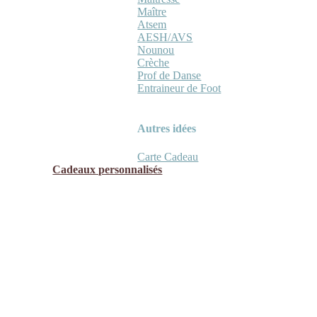
Maître
Atsem
AESH/AVS
Nounou
Crèche
Prof de Danse
Entraineur de Foot
Autres idées
Carte Cadeau
Cadeaux personnalisés