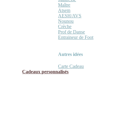
Maître
Atsem
AESH/AVS
Nounou
Crèche
Prof de Danse
Entraineur de Foot
Autres idées
Carte Cadeau
Cadeaux personnalisés