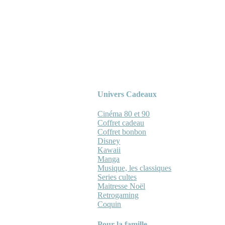
Univers Cadeaux
Cinéma 80 et 90
Coffret cadeau
Coffret bonbon
Disney
Kawaii
Manga
Musique, les classiques
Series cultes
Maitresse Noël
Retrogaming
Coquin
Pour la famille