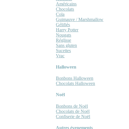
Américains
Chocolats
Cola
Guimauve / Marshmallow
Gélifiés
Harry Potter
Nougats
Réglisse
Sans gluten
Sucettes
Vrac
Halloween
Bonbons Halloween
Chocolats Halloween
Noël
Bonbons de Noël
Chocolats de Noël
Confiserie de Noël
Autres évenements