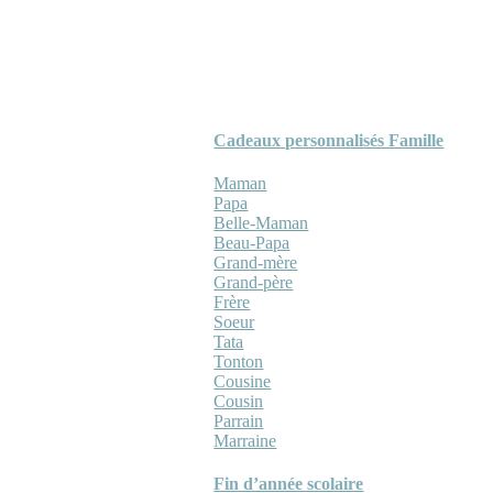
Cadeaux personnalisés Famille
Maman
Papa
Belle-Maman
Beau-Papa
Grand-mère
Grand-père
Frère
Soeur
Tata
Tonton
Cousine
Cousin
Parrain
Marraine
Fin d’année scolaire