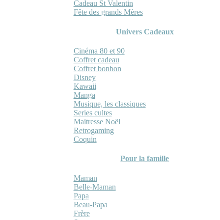
Cadeau St Valentin
Fête des grands Mères
Univers Cadeaux
Cinéma 80 et 90
Coffret cadeau
Coffret bonbon
Disney
Kawaii
Manga
Musique, les classiques
Series cultes
Maitresse Noël
Retrogaming
Coquin
Pour la famille
Maman
Belle-Maman
Papa
Beau-Papa
Frère