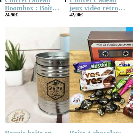
Coffret cadeau
Coffret Cadeau
Boombox : Boîte
jeux vidéo rétro
bonbons des
24,90
€
(avec sa console de
42,90
€
années 80 –
poche retro)
Coffret bonbon