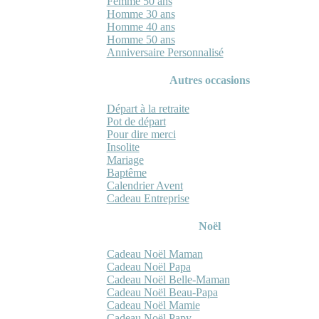
Femme 50 ans
Homme 30 ans
Homme 40 ans
Homme 50 ans
Anniversaire Personnalisé
Autres occasions
Départ à la retraite
Pot de départ
Pour dire merci
Insolite
Mariage
Baptême
Calendrier Avent
Cadeau Entreprise
Noël
Cadeau Noël Maman
Cadeau Noël Papa
Cadeau Noël Belle-Maman
Cadeau Noël Beau-Papa
Cadeau Noël Mamie
Cadeau Noël Papy