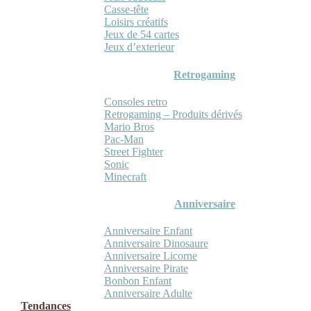
Casse-tête
Loisirs créatifs
Jeux de 54 cartes
Jeux d’exterieur
Retrogaming
Consoles retro
Retrogaming – Produits dérivés
Mario Bros
Pac-Man
Street Fighter
Sonic
Minecraft
Anniversaire
Anniversaire Enfant
Anniversaire Dinosaure
Anniversaire Licorne
Anniversaire Pirate
Bonbon Enfant
Anniversaire Adulte
Tendances