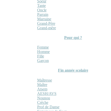
Soeur
Tante
Oncle
Parrain
Marraine
Grand-Père
Grand-mère
Pour qui ?
Femme
Homme
Fille
Garçon
Fin année scolaire
Maîtresse
Maître
Atsem
AESH/AVS
Nounou
Crèche
Prof de Danse