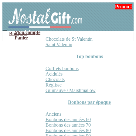
Aller
Aller
Promo !
Promo !
Promo !
Promo !
à
au
la
contenu
navigation
Mon compte
Bonbons
Panier
Chocolats de St Valentin
Saint Valentin
Top bonbons
Coffrets bonbons
Acidulés
Chocolats
Réglisse
Guimauve / Marshmallow
Bonbons par époque
Anciens
Bonbons des années 60
Bonbons des années 70
Bonbons des années 80
Bonbons des années 90