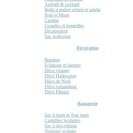
Apéritif & cocktail
Boîte à goûter enfant et adulte
Bols et Mugs
Cuisine
Gourdes et bouteilles
Décapsuleur
Sac isotherme
Décoration
Bougies
Eclairage et lampes
Déco vintage
Déco Halloween
Déco de Noël
Déco romantique
Déco Pâques
Bagagerie
Sac à main et Tote bags
Cartables Scolaires
Sac à dos enfants
Trousses scolaire