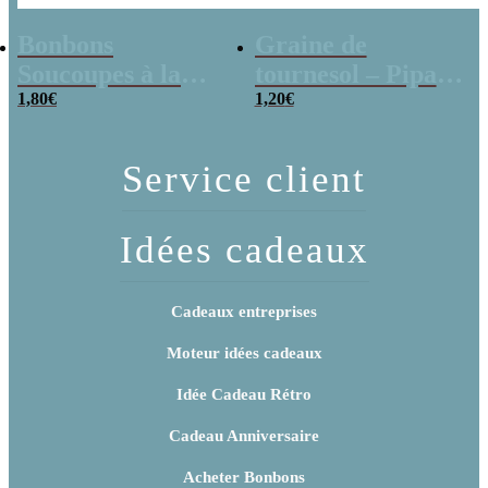
Bonbons
Graine de
Soucoupes à la
tournesol – Pipas
poudre (x20)
1,80
€
x 3
1,20
€
Service client
Idées cadeaux
Cadeaux entreprises
Moteur idées cadeaux
Idée Cadeau Rétro
Cadeau Anniversaire
Acheter Bonbons