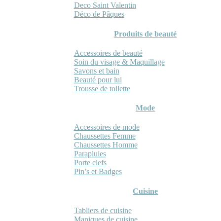
Deco Saint Valentin
Déco de Pâques
Produits de beauté
Accessoires de beauté
Soin du visage & Maquillage
Savons et bain
Beauté pour lui
Trousse de toilette
Mode
Accessoires de mode
Chaussettes Femme
Chaussettes Homme
Parapluies
Porte clefs
Pin’s et Badges
Cuisine
Tabliers de cuisine
Maniques de cuisine