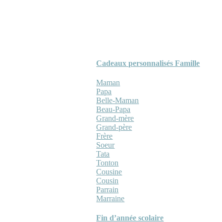
Cadeaux personnalisés Famille
Maman
Papa
Belle-Maman
Beau-Papa
Grand-mère
Grand-père
Frère
Soeur
Tata
Tonton
Cousine
Cousin
Parrain
Marraine
Fin d’année scolaire