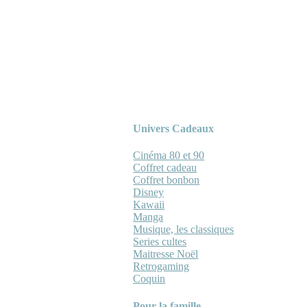
Univers Cadeaux
Cinéma 80 et 90
Coffret cadeau
Coffret bonbon
Disney
Kawaii
Manga
Musique, les classiques
Series cultes
Maitresse Noël
Retrogaming
Coquin
Pour la famille