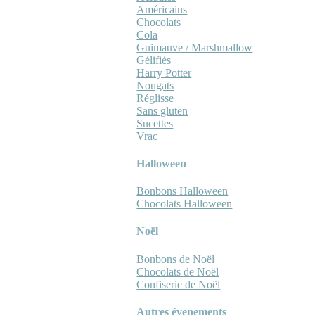
Américains
Chocolats
Cola
Guimauve / Marshmallow
Gélifiés
Harry Potter
Nougats
Réglisse
Sans gluten
Sucettes
Vrac
Halloween
Bonbons Halloween
Chocolats Halloween
Noël
Bonbons de Noël
Chocolats de Noël
Confiserie de Noël
Autres évenements