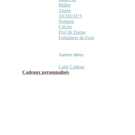
Maître
Atsem
AESH/AVS
Nounou
Crèche
Prof de Danse
Entraineur de Foot
Autres idées
Carte Cadeau
Cadeaux personnalisés