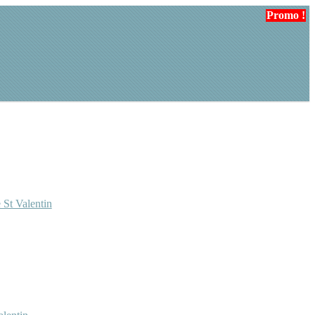
Promo !
Promo !
Promo !
 St Valentin