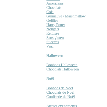
Américains
Chocolats
Cola
Guimauve / Marshmallow
Gélifiés
Harry Potter
Nougats
Réglisse
Sans gluten
Sucettes
Vrac
Halloween
Bonbons Halloween
Chocolats Halloween
Noël
Bonbons de Noël
Chocolats de Noël
Confiserie de Noël
Autres évenements