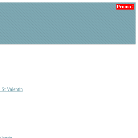
Promo !
Promo !
 St Valentin