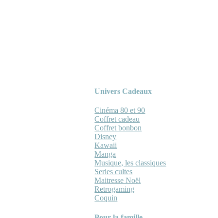
Univers Cadeaux
Cinéma 80 et 90
Coffret cadeau
Coffret bonbon
Disney
Kawaii
Manga
Musique, les classiques
Series cultes
Maitresse Noël
Retrogaming
Coquin
Pour la famille