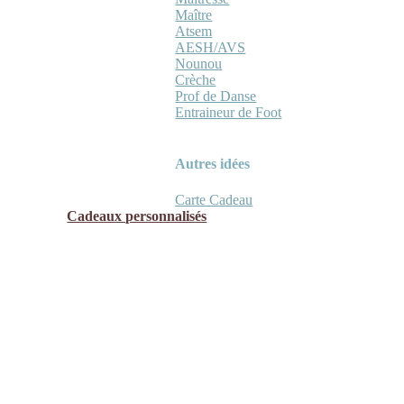
Maître
Atsem
AESH/AVS
Nounou
Crèche
Prof de Danse
Entraineur de Foot
Autres idées
Carte Cadeau
Cadeaux personnalisés