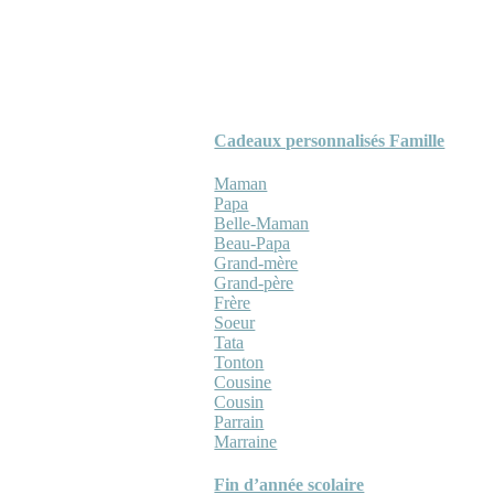
Cadeaux personnalisés Famille
Maman
Papa
Belle-Maman
Beau-Papa
Grand-mère
Grand-père
Frère
Soeur
Tata
Tonton
Cousine
Cousin
Parrain
Marraine
Fin d’année scolaire