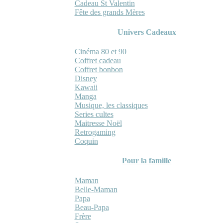
Cadeau St Valentin
Fête des grands Mères
Univers Cadeaux
Cinéma 80 et 90
Coffret cadeau
Coffret bonbon
Disney
Kawaii
Manga
Musique, les classiques
Series cultes
Maitresse Noël
Retrogaming
Coquin
Pour la famille
Maman
Belle-Maman
Papa
Beau-Papa
Frère