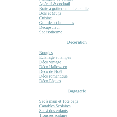
Apéritif & cocktail
Boîte à goûter enfant et adulte
Bols et Mugs
Cuisine
Gourdes et bouteilles
Décapsuleur
Sac isotherme
Décoration
Bougies
Eclairage et lampes
Déco vintage
Déco Halloween
Déco de Noël
Déco romantique
Déco Pâques
Bagagerie
Sac à main et Tote bags
Cartables Scolaires
Sac à dos enfants
Trousses scolaire