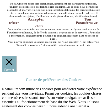
NostalGift.com et des tiers sélectionnés, notamment des partenaires statistiques,
utilisent des cookies ou des technologies similaires. Les cookies nous permettent
d’accéder, d’analyser et de stocker des informations telles que les caractéristiques de
votre terminal ainsi que certaines données personnelles (par exemple : adresses IP,
données de navigation, d’utilisation ou de géolocalisation, identifiants uniques).
Accepter
Tout
refuser
Paramétrez vos
choix
Ces données sont traitées aux fins suivantes entre autres : analyse et amélioration de
l’expérience utilisateur, de l'offre de contenus, de produits et de services... Pour plus
d’information, consulter notre politique de confidentialité (lien dans nos pieds de
page).
Vous pouvez exprimer vos choix en cliquant sur "Tout accepter", "Tout refuser" ou
"Paramétrez vos choix", et les modifier à tout moment sur notre site.
Fermer
Centre de préférences des Cookies
NostalGift.com utilise des cookies pour améliorer votre expérience
pendant que vous naviguez. Parmi ces cookies, les cookies classés
comme nécessaires sont stockés sur votre navigateur car ils sont
essentiels au fonctionnement de base du site Web. Nous utilisons
également des cookies tiers qui nous aident à analyser et à