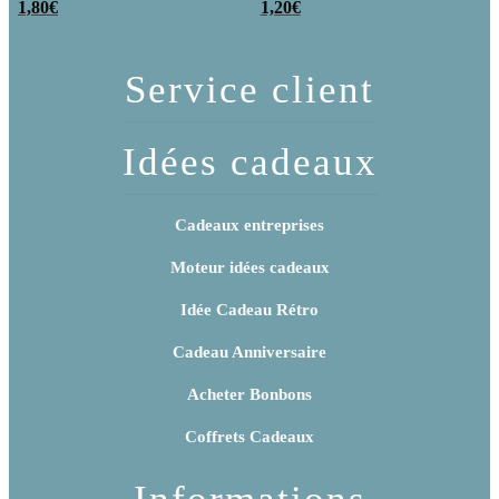
poudre (x20)
1,80
€
x 3
1,20
€
Service client
Idées cadeaux
Cadeaux entreprises
Moteur idées cadeaux
Idée Cadeau Rétro
Cadeau Anniversaire
Acheter Bonbons
Coffrets Cadeaux