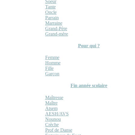
Soeur
Tante
Oncle
Parrain
Marraine
Grand-Père
Grand-mère
Pour qui ?
Femme
Homme
Fille
Garçon
Fin année scolaire
Maîtresse
Maître
Atsem
AESH/AVS
Nounou
Crèche
Prof de Danse