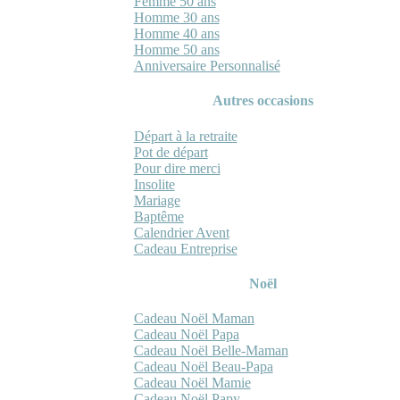
Femme 50 ans
Homme 30 ans
Homme 40 ans
Homme 50 ans
Anniversaire Personnalisé
Autres occasions
Départ à la retraite
Pot de départ
Pour dire merci
Insolite
Mariage
Baptême
Calendrier Avent
Cadeau Entreprise
Noël
Cadeau Noël Maman
Cadeau Noël Papa
Cadeau Noël Belle-Maman
Cadeau Noël Beau-Papa
Cadeau Noël Mamie
Cadeau Noël Papy