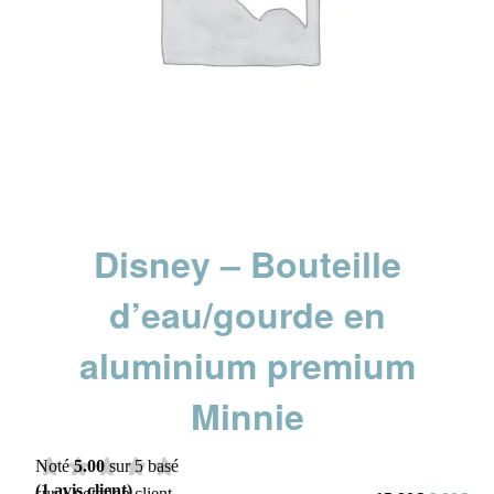
Disney – Bouteille
d’eau/gourde en
aluminium premium
Minnie
Noté
5.00
sur 5 basé
(
1
avis client)
sur
1
notation client