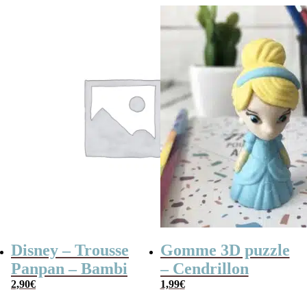
initial
actuel
était :
est :
2,90€.
1,50€.
Disney – Trousse
Gomme 3D puzzle
Panpan – Bambi
– Cendrillon
2,90
€
1,99
€