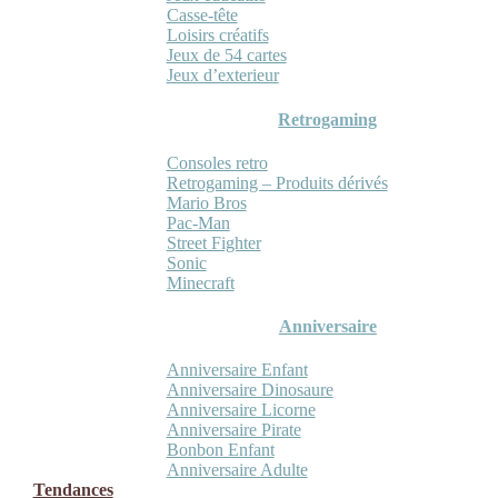
Casse-tête
Loisirs créatifs
Jeux de 54 cartes
Jeux d’exterieur
Retrogaming
Consoles retro
Retrogaming – Produits dérivés
Mario Bros
Pac-Man
Street Fighter
Sonic
Minecraft
Anniversaire
Anniversaire Enfant
Anniversaire Dinosaure
Anniversaire Licorne
Anniversaire Pirate
Bonbon Enfant
Anniversaire Adulte
Tendances