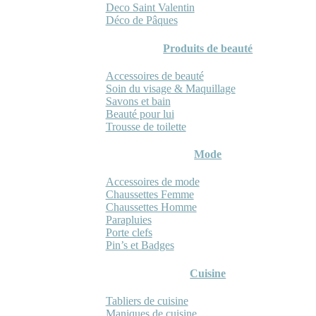
Deco Saint Valentin
Déco de Pâques
Produits de beauté
Accessoires de beauté
Soin du visage & Maquillage
Savons et bain
Beauté pour lui
Trousse de toilette
Mode
Accessoires de mode
Chaussettes Femme
Chaussettes Homme
Parapluies
Porte clefs
Pin’s et Badges
Cuisine
Tabliers de cuisine
Maniques de cuisine