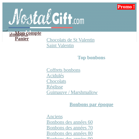
Aller
Aller
Promo !
Promo !
Promo !
à
au
la
contenu
navigation
Mon compte
Bonbons
Panier
Chocolats de St Valentin
Saint Valentin
Top bonbons
Coffrets bonbons
Acidulés
Chocolats
Réglisse
Guimauve / Marshmallow
Bonbons par époque
Anciens
Bonbons des années 60
Bonbons des années 70
Bonbons des années 80
Bonbons des années 90