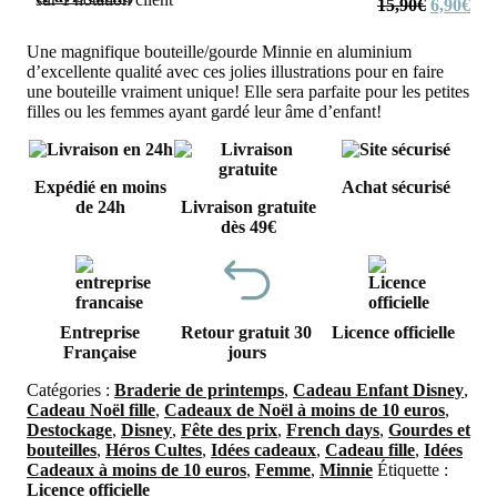
Le
Le
15,90
€
6,90
€
prix
prix
initial
actu
Une magnifique bouteille/gourde Minnie en aluminium
était :
est :
d’excellente qualité avec ces jolies illustrations pour en faire
15,90€.
6,9
une bouteille vraiment unique! Elle sera parfaite pour les petites
filles ou les femmes ayant gardé leur âme d’enfant!
Expédié en moins
Achat sécurisé
de 24h
Livraison gratuite
dès 49€
Entreprise
Retour gratuit 30
Licence officielle
Française
jours
Catégories :
Braderie de printemps
,
Cadeau Enfant Disney
,
Cadeau Noël fille
,
Cadeaux de Noël à moins de 10 euros
,
Destockage
,
Disney
,
Fête des prix
,
French days
,
Gourdes et
bouteilles
,
Héros Cultes
,
Idées cadeaux
,
Cadeau fille
,
Idées
Cadeaux à moins de 10 euros
,
Femme
,
Minnie
Étiquette :
Licence officielle