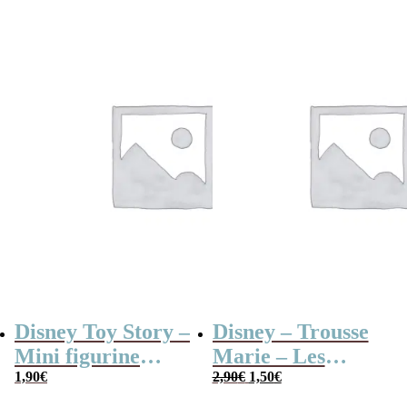
Disney Toy Story –
Disney – Trousse
Mini figurine
Marie – Les
Le
Le
mystère série B
1,90
€
Aristochats
2,90
€
1,50
€
prix
prix