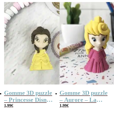
Gomme 3D puzzle
Gomme 3D puzzle
– Princesse Disney
– Aurore – La
– La belle et la
1,99
€
belle au bois
1,99
€
bête
dormant