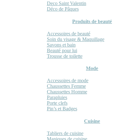
Deco Saint Valentin
Déco de Pâques
Produits de beauté
Accessoires de beauté
Soin du visage & Maquillage
Savons et bain
Beauté pour lui
Trousse de toilette
Mode
Accessoires de mode
Chaussettes Femme
Chaussettes Homme
Parapluies
Porte clefs
Pin’s et Badges
Cuisine
Tabliers de cuisine
Maniques de cuisine