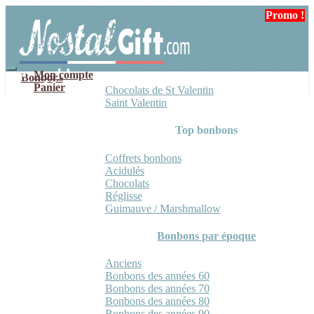
Aller
Aller
Promo !
à
au
la
contenu
navigation
Mon compte
Bonbons
Panier
Chocolats de St Valentin
Saint Valentin
Top bonbons
Coffrets bonbons
Acidulés
Chocolats
Réglisse
Guimauve / Marshmallow
Bonbons par époque
Anciens
Bonbons des années 60
Bonbons des années 70
Bonbons des années 80
Bonbons des années 90