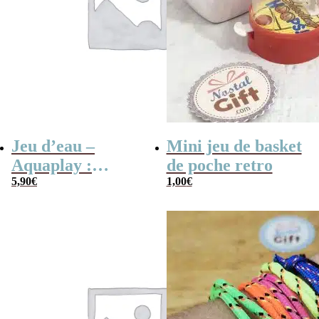
Jeu d’eau –
Mini jeu de basket
Aquaplay :
de poche retro
anneaux,
5,90
€
1,00
€
basketball ou
pyramide –
Inspiré de
Wonderful
Waterfuls