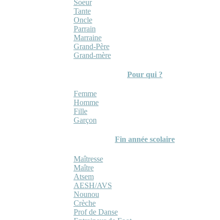
Soeur
Tante
Oncle
Parrain
Marraine
Grand-Père
Grand-mère
Pour qui ?
Femme
Homme
Fille
Garçon
Fin année scolaire
Maîtresse
Maître
Atsem
AESH/AVS
Nounou
Crèche
Prof de Danse