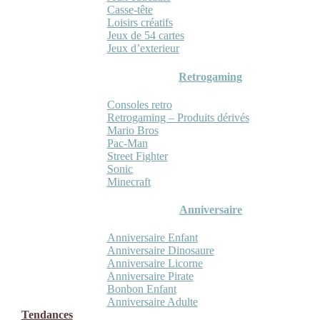
Casse-tête
Loisirs créatifs
Jeux de 54 cartes
Jeux d’exterieur
Retrogaming
Consoles retro
Retrogaming – Produits dérivés
Mario Bros
Pac-Man
Street Fighter
Sonic
Minecraft
Anniversaire
Anniversaire Enfant
Anniversaire Dinosaure
Anniversaire Licorne
Anniversaire Pirate
Bonbon Enfant
Anniversaire Adulte
Tendances