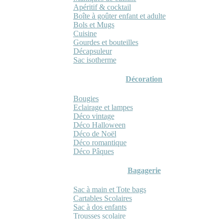
Apéritif & cocktail
Boîte à goûter enfant et adulte
Bols et Mugs
Cuisine
Gourdes et bouteilles
Décapsuleur
Sac isotherme
Décoration
Bougies
Eclairage et lampes
Déco vintage
Déco Halloween
Déco de Noël
Déco romantique
Déco Pâques
Bagagerie
Sac à main et Tote bags
Cartables Scolaires
Sac à dos enfants
Trousses scolaire