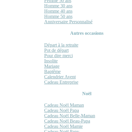
Femme 50 ans
Homme 30 ans
Homme 40 ans
Homme 50 ans
Anniversaire Personnalisé
Autres occasions
Départ à la retraite
Pot de départ
Pour dire merci
Insolite
Mariage
Baptême
Calendrier Avent
Cadeau Entreprise
Noël
Cadeau Noël Maman
Cadeau Noël Papa
Cadeau Noël Belle-Maman
Cadeau Noël Beau-Papa
Cadeau Noël Mamie
Cadeau Noël Papy