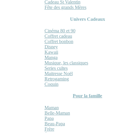
Cadeau St Valentin
Fête des grands Mères
Univers Cadeaux
Cinéma 80 et 90
Coffret cadeau
Coffret bonbon
Disney
Kawaii
Manga
Musique, les classiques
Series cultes
Maitresse Noël
Retrogaming
Coquin
Pour la famille
Maman
Belle-Maman
Papa
Beau-Papa
Frère