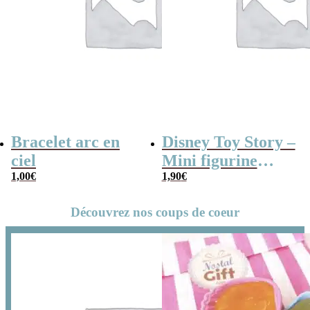
Bracelet arc en
Disney Toy Story –
ciel
Mini figurine
1,00
€
mystère série B
1,90
€
Découvrez nos coups de coeur