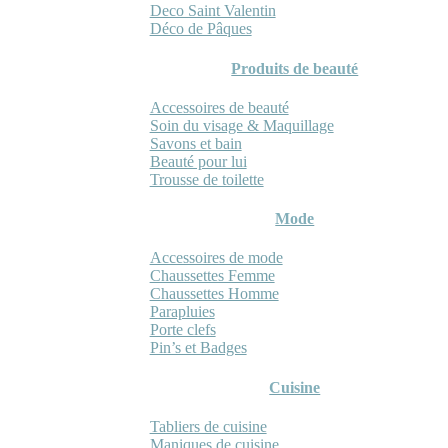
Deco Saint Valentin
Déco de Pâques
Produits de beauté
Accessoires de beauté
Soin du visage & Maquillage
Savons et bain
Beauté pour lui
Trousse de toilette
Mode
Accessoires de mode
Chaussettes Femme
Chaussettes Homme
Parapluies
Porte clefs
Pin’s et Badges
Cuisine
Tabliers de cuisine
Maniques de cuisine