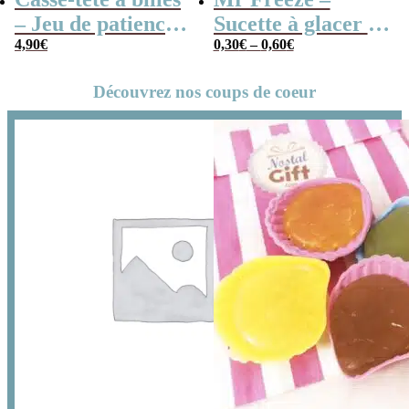
– Jeu de patience
Sucette à glacer –
cube x3
4,90
€
Fraise, Cola,
0,30
€
–
0,60
€
Tropical…
Découvrez nos coups de coeur