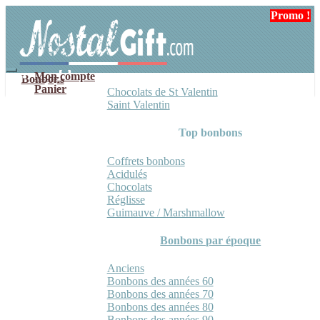
Aller
Aller
Promo !
Promo !
Promo !
Promo !
à
au
la
contenu
navigation
Mon compte
Bonbons
Panier
Chocolats de St Valentin
Saint Valentin
Top bonbons
Coffrets bonbons
Acidulés
Chocolats
Réglisse
Guimauve / Marshmallow
Bonbons par époque
Anciens
Bonbons des années 60
Bonbons des années 70
Bonbons des années 80
Bonbons des années 90