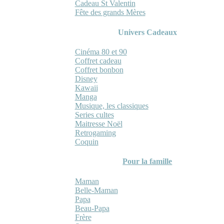
Cadeau St Valentin
Fête des grands Mères
Univers Cadeaux
Cinéma 80 et 90
Coffret cadeau
Coffret bonbon
Disney
Kawaii
Manga
Musique, les classiques
Series cultes
Maitresse Noël
Retrogaming
Coquin
Pour la famille
Maman
Belle-Maman
Papa
Beau-Papa
Frère