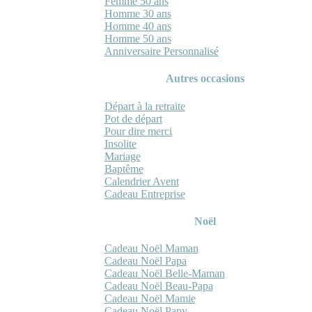
Femme 50 ans
Homme 30 ans
Homme 40 ans
Homme 50 ans
Anniversaire Personnalisé
Autres occasions
Départ à la retraite
Pot de départ
Pour dire merci
Insolite
Mariage
Baptême
Calendrier Avent
Cadeau Entreprise
Noël
Cadeau Noël Maman
Cadeau Noël Papa
Cadeau Noël Belle-Maman
Cadeau Noël Beau-Papa
Cadeau Noël Mamie
Cadeau Noël Papy