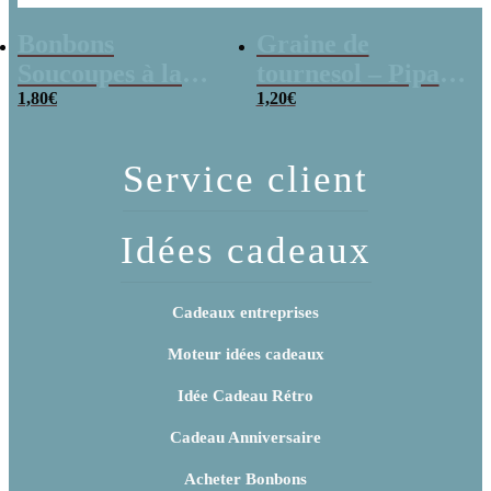
Bonbons
Graine de
Soucoupes à la
tournesol – Pipas
poudre (x20)
1,80
€
x 3
1,20
€
Service client
Idées cadeaux
Cadeaux entreprises
Moteur idées cadeaux
Idée Cadeau Rétro
Cadeau Anniversaire
Acheter Bonbons