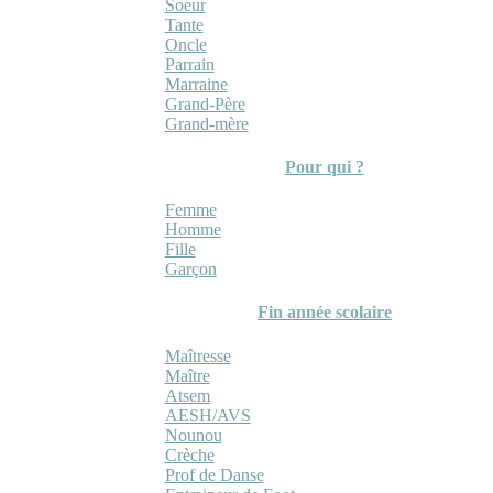
Soeur
Tante
Oncle
Parrain
Marraine
Grand-Père
Grand-mère
Pour qui ?
Femme
Homme
Fille
Garçon
Fin année scolaire
Maîtresse
Maître
Atsem
AESH/AVS
Nounou
Crèche
Prof de Danse