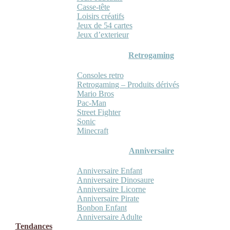
Casse-tête
Loisirs créatifs
Jeux de 54 cartes
Jeux d’exterieur
Retrogaming
Consoles retro
Retrogaming – Produits dérivés
Mario Bros
Pac-Man
Street Fighter
Sonic
Minecraft
Anniversaire
Anniversaire Enfant
Anniversaire Dinosaure
Anniversaire Licorne
Anniversaire Pirate
Bonbon Enfant
Anniversaire Adulte
Tendances