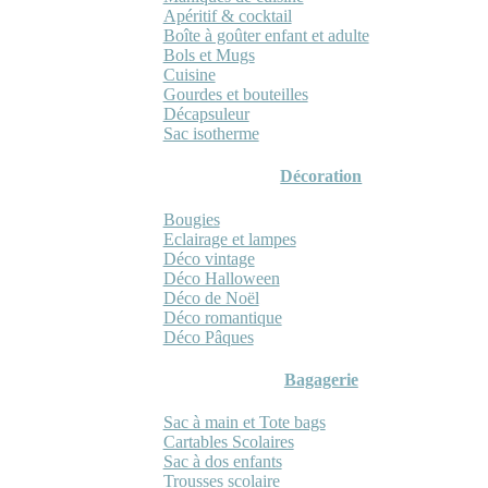
Apéritif & cocktail
Boîte à goûter enfant et adulte
Bols et Mugs
Cuisine
Gourdes et bouteilles
Décapsuleur
Sac isotherme
Décoration
Bougies
Eclairage et lampes
Déco vintage
Déco Halloween
Déco de Noël
Déco romantique
Déco Pâques
Bagagerie
Sac à main et Tote bags
Cartables Scolaires
Sac à dos enfants
Trousses scolaire