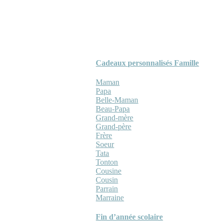
Cadeaux personnalisés Famille
Maman
Papa
Belle-Maman
Beau-Papa
Grand-mère
Grand-père
Frère
Soeur
Tata
Tonton
Cousine
Cousin
Parrain
Marraine
Fin d’année scolaire