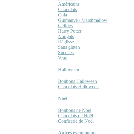
Américains
Chocolats
Cola
Guimauve / Marshmallow
Gélifiés
Harry Potter
Nougats
Réglisse
Sans gluten
Sucettes
Vrac
Halloween
Bonbons Halloween
Chocolats Halloween
Noël
Bonbons de Noël
Chocolats de Noël
Confiserie de Noël
Autres évenements