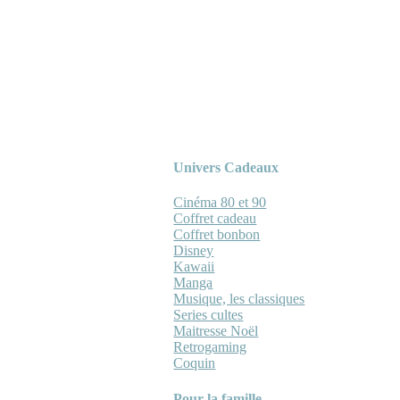
Univers Cadeaux
Cinéma 80 et 90
Coffret cadeau
Coffret bonbon
Disney
Kawaii
Manga
Musique, les classiques
Series cultes
Maitresse Noël
Retrogaming
Coquin
Pour la famille