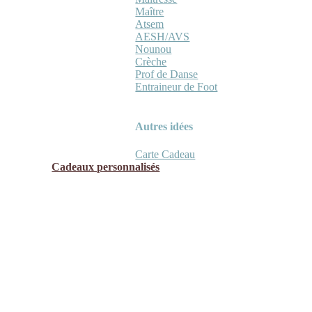
Maître
Atsem
AESH/AVS
Nounou
Crèche
Prof de Danse
Entraineur de Foot
Autres idées
Carte Cadeau
Cadeaux personnalisés