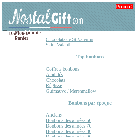
Aller
Aller
Promo !
à
au
la
contenu
navigation
Mon compte
Bonbons
Panier
Chocolats de St Valentin
Saint Valentin
Top bonbons
Coffrets bonbons
Acidulés
Chocolats
Réglisse
Guimauve / Marshmallow
Bonbons par époque
Anciens
Bonbons des années 60
Bonbons des années 70
Bonbons des années 80
Bonbons des années 90