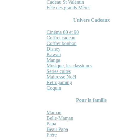
Cadeau St Valentin
Fête des grands Mères
Univers Cadeaux
Cinéma 80 et 90
Coffret cadeau
Coffret bonbon
Disney
Kawaii
Manga
Musique, les classiques
Series cultes
Maitresse Noël
Retrogaming
Coquin
Pour la famille
Maman
Belle-Maman
Papa
Beau-Papa
Frère