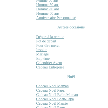
Femme 50 ans
Homme 30 ans
Homme 40 ans
Homme 50 ans
Anniversaire Personnalisé
Autres occasions
Départ à la retraite
Pot de départ
Pour dire merci
Insolite
Mariage
Baptême
Calendrier Avent
Cadeau Entreprise
Noël
Cadeau Noël Maman
Cadeau Noël Papa
Cadeau Noël Belle-Maman
Cadeau Noël Beau-Papa
Cadeau Noël Mamie
Cadeau Noël Papy