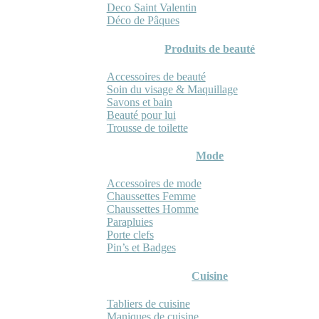
Deco Saint Valentin
Déco de Pâques
Produits de beauté
Accessoires de beauté
Soin du visage & Maquillage
Savons et bain
Beauté pour lui
Trousse de toilette
Mode
Accessoires de mode
Chaussettes Femme
Chaussettes Homme
Parapluies
Porte clefs
Pin’s et Badges
Cuisine
Tabliers de cuisine
Maniques de cuisine