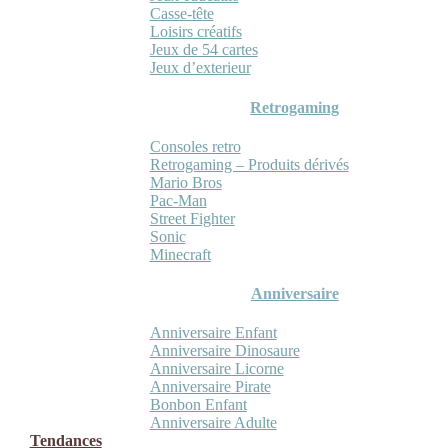
Casse-tête
Loisirs créatifs
Jeux de 54 cartes
Jeux d’exterieur
Retrogaming
Consoles retro
Retrogaming – Produits dérivés
Mario Bros
Pac-Man
Street Fighter
Sonic
Minecraft
Anniversaire
Anniversaire Enfant
Anniversaire Dinosaure
Anniversaire Licorne
Anniversaire Pirate
Bonbon Enfant
Anniversaire Adulte
Tendances