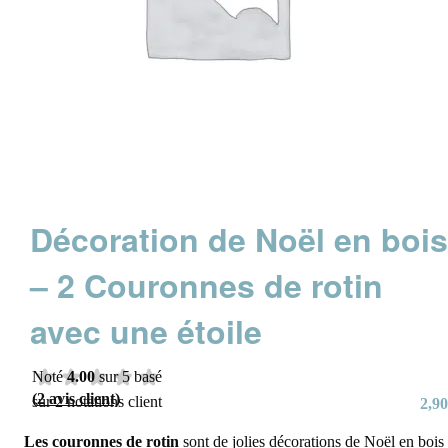
Décoration de Noël en boi
– 2 Couronnes de rotin
avec une étoile
Noté
4.00
sur 5 basé
(
2
avis client)
sur
2
notations client
2,90
Les couronnes de rotin
sont de jolies décorations de Noël en bois