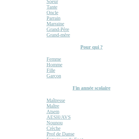
Soeur
Tante
Oncle
Parrain
Marraine
Grand-Père
Grand-mère
Pour qui ?
Femme
Homme
Fille
Garçon
Fin année scolaire
Maîtresse
Maître
Atsem
AESH/AVS
Nounou
Crèche
Prof de Danse