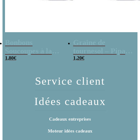
Bonbons
Graine de
Soucoupes à la
tournesol – Pipas
poudre (x20)
1,80
€
x 3
1,20
€
Service client
Idées cadeaux
Cadeaux entreprises
Moteur idées cadeaux