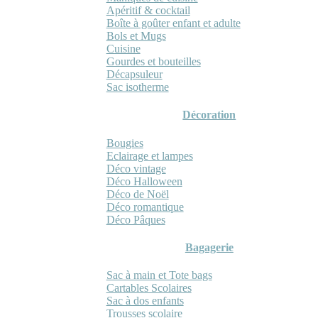
Apéritif & cocktail
Boîte à goûter enfant et adulte
Bols et Mugs
Cuisine
Gourdes et bouteilles
Décapsuleur
Sac isotherme
Décoration
Bougies
Eclairage et lampes
Déco vintage
Déco Halloween
Déco de Noël
Déco romantique
Déco Pâques
Bagagerie
Sac à main et Tote bags
Cartables Scolaires
Sac à dos enfants
Trousses scolaire